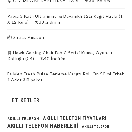
👗 GİYİM/AYAKKABI FIRSATLARI — %30 İndirim
Papia 3 Katlı Ultra Emici & Dayanıklı 12Li Kağıt Havlu (1
X 12 Rulo) — %33 İndirim
📦 Satıcı: Amazon
🛒 Hawk Gaming Chair Fab C Serisi Kumaş Oyuncu
Koltuğu (C4) — %40 İndirim
Fa Men Fresh Pulse Terleme Karşıtı Roll-On 50 ml Erkek
1 Adet 3lü paket
ETIKETLER
AKILLI TELEFON FIYATLARI
AKILLI TELEFON
AKILLI TELEFON HABERLERI
AKILLI TELEFON