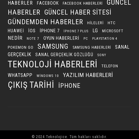
GÜNCEL
HABERLER
FACEBOOK
FACEBOOK HABERLERI
HABERLER
GÜNCEL HABER SITESI
GÜNDEMDEN HABERLER
HILELERI
HTC
LG
IOS
IPHONE 7
HUAWEI
MICROSOFT
IPHONE 7 PLUS
NEDIR
OYUN HABERLERI
NOTE 7
PC
PLAYSTATION 4
SAMSUNG
SANAL
POKEMON GO
SAMSUNG HABERLERI
GERÇEKLIK
SANAL GERÇEKLIK GÖZLÜĞÜ
SONY
TEKNOLOJI HABERLERI
TELEFON
YAZILIM HABERLERI
WHATSAPP
WINDOWS 10
ÇIKIŞ TARIHI
İPHONE
© 2024 Teknolojice. Tüm hakları saklıdır.