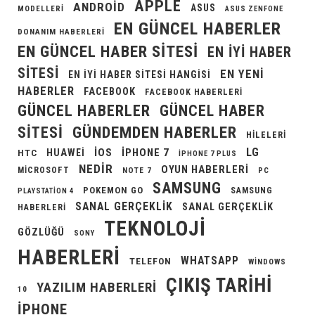
APPLE
ANDROID
ASUS
MODELLERI
ASUS ZENFONE
EN GÜNCEL HABERLER
DONANIM HABERLERI
EN GÜNCEL HABER SITESI
EN IYI HABER
SITESI
EN YENI
EN IYI HABER SITESI HANGISI
HABERLER
FACEBOOK
FACEBOOK HABERLERI
GÜNCEL HABERLER
GÜNCEL HABER
GÜNDEMDEN HABERLER
SITESI
HILELERI
LG
IOS
IPHONE 7
HUAWEI
HTC
IPHONE 7 PLUS
NEDIR
OYUN HABERLERI
MICROSOFT
NOTE 7
PC
SAMSUNG
POKEMON GO
SAMSUNG
PLAYSTATION 4
SANAL GERÇEKLIK
SANAL GERÇEKLIK
HABERLERI
TEKNOLOJI
GÖZLÜĞÜ
SONY
HABERLERI
WHATSAPP
TELEFON
WINDOWS
ÇIKIŞ TARIHI
YAZILIM HABERLERI
10
İPHONE