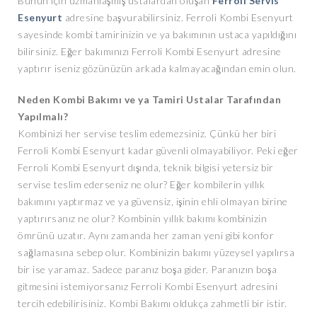
Bunun için uzmanlaşmış ustalardan oluşan
Ferroli Servis
Esenyurt
adresine başvurabilirsiniz. Ferroli Kombi Esenyurt
sayesinde kombi tamirinizin ve ya bakımının ustaca yapıldığını
bilirsiniz. Eğer bakımınızı Ferroli Kombi Esenyurt adresine
yaptırır iseniz gözünüzün arkada kalmayacağından emin olun.
Neden Kombi Bakımı ve ya Tamiri Ustalar Tarafından
Yapılmalı?
Kombinizi her servise teslim edemezsiniz. Çünkü her biri
Ferroli Kombi Esenyurt kadar güvenli olmayabiliyor. Peki eğer
Ferroli Kombi Esenyurt dışında, teknik bilgisi yetersiz bir
servise teslim ederseniz ne olur? Eğer kombilerin yıllık
bakımını yaptırmaz ve ya güvensiz, işinin ehli olmayan birine
yaptırırsanız ne olur? Kombinin yıllık bakımı kombinizin
ömrünü uzatır. Aynı zamanda her zaman yeni gibi konfor
sağlamasına sebep olur. Kombinizin bakımı yüzeysel yapılırsa
bir ise yaramaz. Sadece paranız boşa gider. Paranızın boşa
gitmesini istemiyorsanız Ferroli Kombi Esenyurt adresini
tercih edebilirisiniz. Kombi Bakımı oldukça zahmetli bir istir.