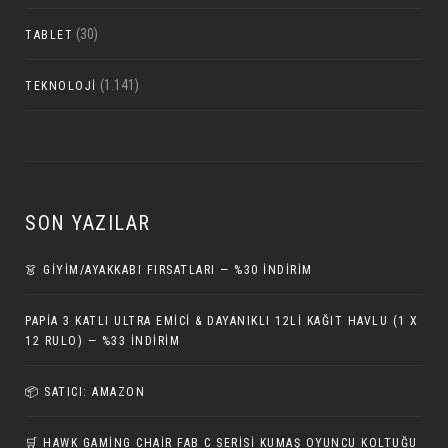
(30)
TABLET
(1.141)
TEKNOLOJI
SON YAZILAR
👗 GİYİM/AYAKKABI FIRSATLARI — %30 İNDIRIM
PAPIA 3 KATLI ULTRA EMICI & DAYANIKLI 12LI KAĞIT HAVLU (1 X
12 RULO) — %33 İNDIRIM
📦 SATICI: AMAZON
🛒 HAWK GAMING CHAIR FAB C SERISI KUMAŞ OYUNCU KOLTUĞU