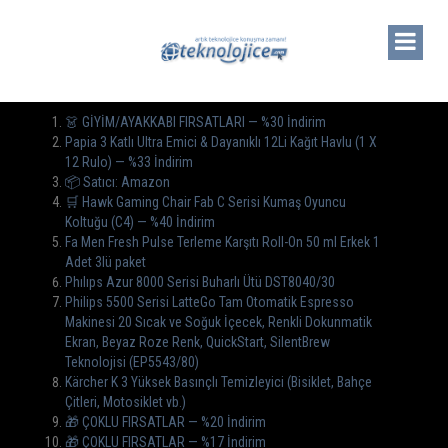
👗 GİYİM/AYAKKABI FIRSATLARI — %30 İndirim
Papia 3 Katlı Ultra Emici & Dayanıklı 12Li Kağıt Havlu (1 X
12 Rulo) — %33 İndirim
📦 Satıcı: Amazon
🛒 Hawk Gaming Chair Fab C Serisi Kumaş Oyuncu
Koltuğu (C4) — %40 İndirim
Fa Men Fresh Pulse Terleme Karşıtı Roll-On 50 ml Erkek 1
Adet 3lü paket
Phılıps Azur 8000 Serisi Buharlı Ütü DST8040/30
Philips 5500 Serisi LatteGo Tam Otomatik Espresso
Makinesi 20 Sıcak ve Soğuk İçecek, Renkli Dokunmatik
Ekran, Beyaz Roze Renk, QuickStart, SilentBrew
Teknolojisi (EP5543/80)
Kärcher K 3 Yüksek Basınçlı Temizleyici (Bisiklet, Bahçe
Çitleri, Motosiklet vb.)
🎁 ÇOKLU FIRSATLAR — %20 İndirim
🎁 ÇOKLU FIRSATLAR — %17 İndirim