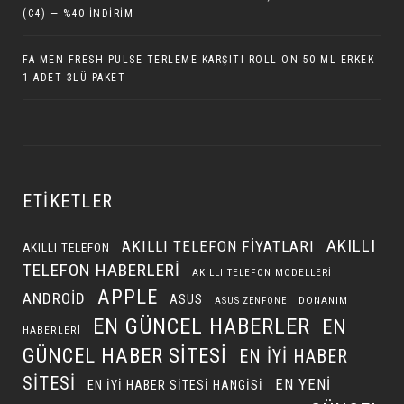
(C4) — %40 İNDIRIM
FA MEN FRESH PULSE TERLEME KARŞITI ROLL-ON 50 ML ERKEK
1 ADET 3LÜ PAKET
ETIKETLER
AKILLI
AKILLI TELEFON FIYATLARI
AKILLI TELEFON
TELEFON HABERLERI
AKILLI TELEFON MODELLERI
APPLE
ANDROID
ASUS
DONANIM
ASUS ZENFONE
EN GÜNCEL HABERLER
EN
HABERLERI
GÜNCEL HABER SITESI
EN IYI HABER
SITESI
EN YENI
EN IYI HABER SITESI HANGISI