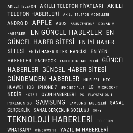
AKILLI
AKILLI TELEFON FIYATLARI
AKILLI TELEFON
TELEFON HABERLERI
AKILLI TELEFON MODELLERI
APPLE
ANDROID
ASUS
DONANIM
ASUS ZENFONE
EN GÜNCEL HABERLER
EN
HABERLERI
GÜNCEL HABER SITESI
EN IYI HABER
SITESI
EN YENI
EN IYI HABER SITESI HANGISI
GÜNCEL
HABERLER
FACEBOOK
FACEBOOK HABERLERI
HABERLER
GÜNCEL HABER SITESI
GÜNDEMDEN HABERLER
HILELERI
HTC
LG
IOS
IPHONE 7
HUAWEI
MICROSOFT
IPHONE 7 PLUS
NEDIR
OYUN HABERLERI
NOTE 7
PC
PLAYSTATION 4
SAMSUNG
SANAL
POKEMON GO
SAMSUNG HABERLERI
GERÇEKLIK
SANAL GERÇEKLIK GÖZLÜĞÜ
SONY
TEKNOLOJI HABERLERI
TELEFON
YAZILIM HABERLERI
WHATSAPP
WINDOWS 10