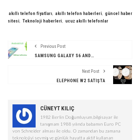
Tags:
akıllı telefon fiyatları
,
akıllı telefon haberleri
,
güncel haber
sitesi
,
Teknoloji haberleri
,
ucuz akıllı telefonlar
Previous Post
SAMSUNG GALAXY S6 ANDROID6.0 MARSHMALLOW’A KAVUŞTU
Next Post
ELEPHONE W2 SATIŞTA
CÜNEYT KILIÇ
1982 Berlin Doğumluyum,bilgisayar ile
tanışmam 1988 yılında babamın Euro PC
von Schneider alması ile oldu. O zamandan bu zamana
teknolojiyi sevmiş ve günlük hayatta aktif kullanan