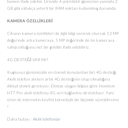
hemen ifade edelim. Üründe 4 çekirdekli işlemcinin yanında 2
GB gibi oldukça yeterli bir RAM miktarı kullanılmış durumda.
KAMERA ÖZELLİKLERİ
Cihazın kamera özellikleri ile ilgili bilgi verecek olursak 13 MP
değerinde arka kameraya, 5 MP değerinde de ön kameraya
sahip olduğunu net bir şekilde ifade edebiliriz.
4G DESTEĞİ VAR MI?
Kuşkusuz günümüzde en önemli konulardan biri 4G desteği.
Akıllı telefon alırken artık 4G desteğinin olup olmadığına
dikkat etmek gerekiyor. Elimize ulaşan bilgiye göre Homtom
HT7 Pro akıllı telefonu 4G veri bağlantısı destekliyor. Yani
ürün ile internetin keyfini teknolojik bir biçimde sürebilirsiniz
!
Daha fazlası :
Akıllı telefonlar