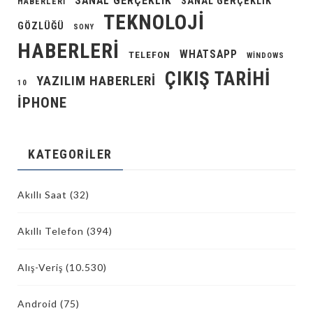
SANAL GERÇEKLIK
SANAL GERÇEKLIK
HABERLERI
TEKNOLOJI
GÖZLÜĞÜ
SONY
HABERLERI
WHATSAPP
TELEFON
WINDOWS
ÇIKIŞ TARIHI
YAZILIM HABERLERI
10
İPHONE
KATEGORILER
Akıllı Saat
(32)
Akıllı Telefon
(394)
Alış-Veriş
(10.530)
Android
(75)