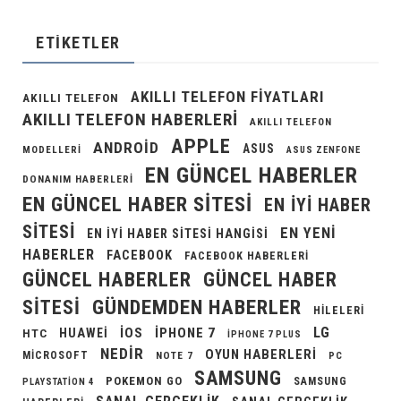
ETIKETLER
AKILLI TELEFON FIYATLARI
AKILLI TELEFON
AKILLI TELEFON HABERLERI
AKILLI TELEFON
APPLE
ANDROID
ASUS
MODELLERI
ASUS ZENFONE
EN GÜNCEL HABERLER
DONANIM HABERLERI
EN GÜNCEL HABER SITESI
EN IYI HABER
SITESI
EN YENI
EN IYI HABER SITESI HANGISI
HABERLER
FACEBOOK
FACEBOOK HABERLERI
GÜNCEL HABERLER
GÜNCEL HABER
GÜNDEMDEN HABERLER
SITESI
HILELERI
LG
IOS
IPHONE 7
HUAWEI
HTC
IPHONE 7 PLUS
NEDIR
OYUN HABERLERI
MICROSOFT
NOTE 7
PC
SAMSUNG
POKEMON GO
SAMSUNG
PLAYSTATION 4