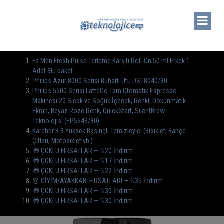
Fa Men Fresh Pulse Terleme Karşıtı Roll-On 50 ml Erkek 1
Adet 3lü paket
Phılıps Azur 8000 Serisi Buharlı Ütü DST8040/30
Philips 5500 Serisi LatteGo Tam Otomatik Espresso
Makinesi 20 Sıcak ve Soğuk İçecek, Renkli Dokunmatik
Ekran, Beyaz Roze Renk, QuickStart, SilentBrew
Teknolojisi (EP5543/80)
Kärcher K 3 Yüksek Basınçlı Temizleyici (Bisiklet, Bahçe
Çitleri, Motosiklet vb.)
🎁 ÇOKLU FIRSATLAR — %20 İndirim
🎁 ÇOKLU FIRSATLAR — %17 İndirim
🎁 ÇOKLU FIRSATLAR — %22 İndirim
👗 GİYİM/AYAKKABI FIRSATLARI — %35 İndirim
🎁 ÇOKLU FIRSATLAR — %30 İndirim
🎁 ÇOKLU FIRSATLAR — %30 İndirim