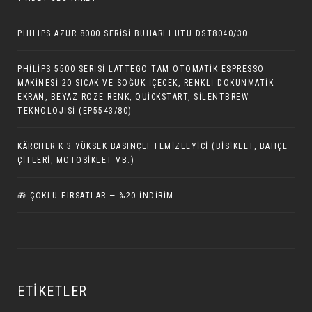
PHILIPS AZUR 8000 SERISI BUHARLI ÜTÜ DST8040/30
PHILIPS 5500 SERISI LATTEGO TAM OTOMATIK ESPRESSO
MAKINESI 20 SICAK VE SOĞUK İÇECEK, RENKLI DOKUNMATIK
EKRAN, BEYAZ ROZE RENK, QUICKSTART, SILENTBREW
TEKNOLOJISI (EP5543/80)
KÄRCHER K 3 YÜKSEK BASINÇLI TEMIZLEYICI (BISIKLET, BAHÇE
ÇITLERI, MOTOSIKLET VB.)
🎁 ÇOKLU FIRSATLAR — %20 İNDIRIM
ETIKETLER