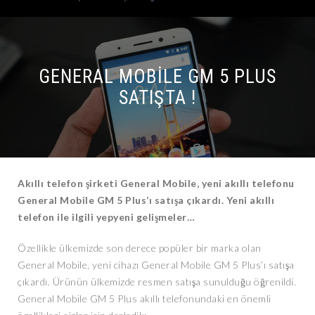
GENERAL MOBILE GM 5 PLUS
SATIŞTA !
Akıllı telefon şirketi General Mobile, yeni akıllı telefonu
General Mobile GM 5 Plus’ı satışa çıkardı. Yeni akıllı
telefon ile ilgili yepyeni gelişmeler…
Özellikle ülkemizde son derece popüler bir marka olan
General Mobile, yeni cihazı General Mobile GM 5 Plus’ı satışa
çıkardı. Ürünün ülkemizde resmen satışa sunulduğu öğrenildi.
General Mobile GM 5 Plus akıllı telefonundaki en önemli