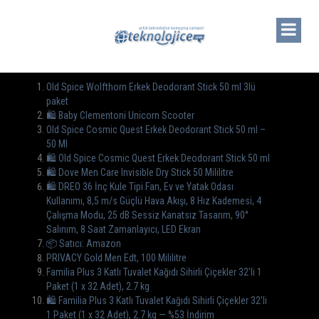
Old Spice Wolfthorn Erkek Deodorant Stick 50 ml 3lü
paket
🛍 Baby Clementoni Unicorn Scooter
Old Spice Cosmic Quest Erkek Deodorant Stick 50 ml –
50 Ml
🛍️ Old Spice Cosmic Quest Erkek Deodorant Stick 50 ml
🛍️ Dove Men Care Invisible Dry Stick 50 Mililitre
🛍 DREO 36 İnç Kule Tipi Fan, Ev ve Yatak Odası
Kullanımı, 8,5 m/s Güçlü Hava Akışı, 8 Hız Kademesi, 4
Çalışma Modu, 25 dB Sessiz Kanatsız Tasarım, 90°
Salınım, 8 Saat Zamanlayıcı, LED Ekran
📦 Satıcı: Amazon
PRIVACY Gold Men Edt, 100 Mililitre
Familia Plus 3 Katlı Tuvalet Kağıdı Sihirli Çiçekler 32’li 1
Paket (1 x 32 Adet), 2.7 kg
🛍️ Familia Plus 3 Katlı Tuvalet Kağıdı Sihirli Çiçekler 32’li
1 Paket (1 x 32 Adet), 2.7 kg — %53 İndirim