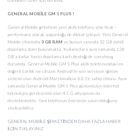
özellikleri sizler için derledik;
GENERAL MOBİLE GM 5 PLUS !
General Mobile şirketinin yeni akıllı telefonu yine fiyat –
performans olarak uygunluğu ile dikkat çekiyor. Yeni General
Mobile cihazında
3 GB RAM
ve bunun yanında 32 GB dahili
depolama alanı bulunmakta. Kullanıcılara aynı zamanda 128
GB’a kadar harici depolama kartı desteği de sunulmuş
durumda. General Mobile GM 5 Plus akıllı telefonundaki en
değerli özellik ise cihazın Android’in son versiyon işletim
sistemi olan Android Marshmallow 6.0.1’e sahip olması. Aynı
zamanda General Mobile GM 5 Plus günümüzün internet
teknolojisi gereksinimi olan 4.5 G altyapısını da
desteklemekte. Yani telefonun ömrünün uzun olduğunu
söyleyebiliriz.
GENERAL MOBİLE ŞİRKETİNDEN DAHA FAZLA HABER
İÇİN TIKLAYINIZ