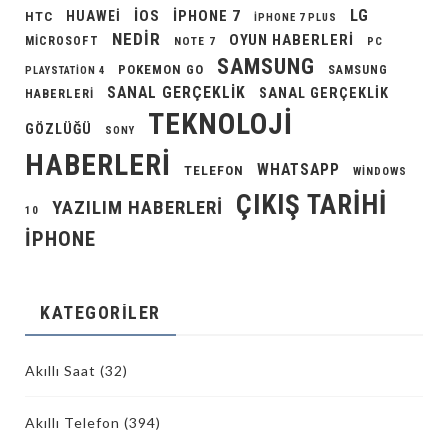
LG
IOS
IPHONE 7
HUAWEI
HTC
IPHONE 7 PLUS
NEDIR
OYUN HABERLERI
MICROSOFT
NOTE 7
PC
SAMSUNG
POKEMON GO
SAMSUNG
PLAYSTATION 4
SANAL GERÇEKLIK
SANAL GERÇEKLIK
HABERLERI
TEKNOLOJI
GÖZLÜĞÜ
SONY
HABERLERI
WHATSAPP
TELEFON
WINDOWS
ÇIKIŞ TARIHI
YAZILIM HABERLERI
10
İPHONE
KATEGORILER
Akıllı Saat
(32)
Akıllı Telefon
(394)