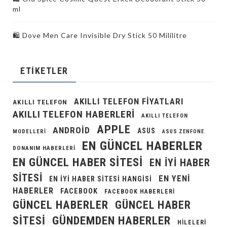
ml
🛍️ Dove Men Care Invisible Dry Stick 50 Mililitre
ETIKETLER
AKILLI TELEFON FIYATLARI
AKILLI TELEFON
AKILLI TELEFON HABERLERI
AKILLI TELEFON
APPLE
ANDROID
ASUS
MODELLERI
ASUS ZENFONE
EN GÜNCEL HABERLER
DONANIM HABERLERI
EN GÜNCEL HABER SITESI
EN IYI HABER
SITESI
EN YENI
EN IYI HABER SITESI HANGISI
HABERLER
FACEBOOK
FACEBOOK HABERLERI
GÜNCEL HABERLER
GÜNCEL HABER
GÜNDEMDEN HABERLER
SITESI
HILELERI