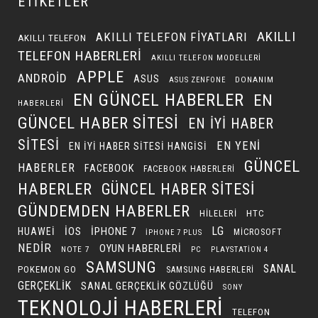
ETIKETLER
AKILLI
AKILLI TELEFON FIYATLARI
AKILLI TELEFON
TELEFON HABERLERI
AKILLI TELEFON MODELLERI
APPLE
ANDROID
ASUS
DONANIM
ASUS ZENFONE
EN GÜNCEL HABERLER
EN
HABERLERI
GÜNCEL HABER SITESI
EN IYI HABER
SITESI
EN YENI
EN IYI HABER SITESI HANGISI
GÜNCEL
HABERLER
FACEBOOK
FACEBOOK HABERLERI
HABERLER
GÜNCEL HABER SITESI
GÜNDEMDEN HABERLER
HILELERI
HTC
LG
IOS
IPHONE 7
HUAWEI
MICROSOFT
IPHONE 7 PLUS
NEDIR
OYUN HABERLERI
NOTE 7
PC
PLAYSTATION 4
SAMSUNG
SANAL
POKEMON GO
SAMSUNG HABERLERI
GERÇEKLIK
SANAL GERÇEKLIK GÖZLÜĞÜ
SONY
TEKNOLOJI HABERLERI
TELEFON