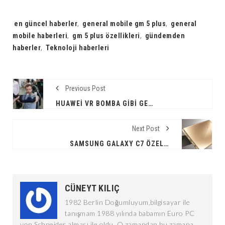
Tags:
en güncel haberler
,
general mobile gm 5 plus
,
general
mobile haberleri
,
gm 5 plus özellikleri
,
gündemden
haberler
,
Teknoloji haberleri
Previous Post
HUAWEI VR BOMBA GIBI GELIYOR !
Next Post
SAMSUNG GALAXY C7 ÖZELLIKLERI
CÜNEYT KILIÇ
1982 Berlin Doğumluyum,bilgisayar ile
tanışmam 1988 yılında babamın Euro PC
von Schneider alması ile oldu. O zamandan bu zamana