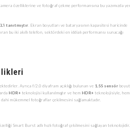
n kamera özelliklerine ve fotoğraf çekme performansına bu yazımızda ye
XL’i tanıtmıştır
. Ekran boyutları ve bataryasının kapasitesi haricinde
ran bu iki akıllı telefon, sektördeki en iddialı performansı sunacağı
likleri
ektedirler. Ayrıca f/2.0 diyafram açıklığı bulunan ve
1.55 sensör
boyut
larda
HDR+
teknolojisi kullanılmıştır ve hem
HDR+
teknolojisiyle, hem
a dahi mükemmel fotoğraflar çekilmesini sağlamaktadır.
zelliği Smart Burst adlı hızlı fotoğraf çekilmesini sağlayan teknolojidir