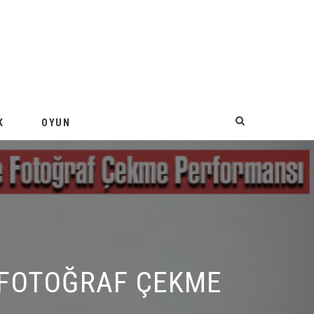
K
OYUN
FOTOĞRAF ÇEKME