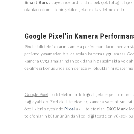
Smart Burst
sayesinde ardı ardına pek çok fotoğraf çekil
olanları otomatik bir şekilde çekerek kaydetmektedir.
Google Pixel’in Kamera Performan
Pixel akıllı telefonların kamera performanslarını benzersi
gecikme yaşamadan hızlıca açılan kamera uygulaması, Google
kamera uygulamalarından çok daha hızlı açılmakta ve daha h
çekilmesi konusunda son derece iyi olduklarını göstermek
Google Pixel
akıllı telefonlar fotoğraf çekme performansla
sağlayabilen Pixel akıllı telefonlar, kamera sarsıntısını s
özellikleri sayesinde
Pixel
akıllı telefonlar,
DXOMark
Mob
telefonların bütününün dâhil edildiği testte en yüksek pua