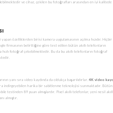
ebilmektedir ve cihaz, çekilen bu fotoğrafları arasından en iyi kalitede
sı
z yapan özelliklerden birisi kamera uygulamasının açılma hızıdır. Hiçbir
 firmasının belirttiğine göre test edilen bütün akıllı telefonların
ızlı fotoğraf çekebilmektedir. Bu da bu akıllı telefonların fotoğraf
tedir.
rının yanı sıra video kaydında da oldukça başarılıdırlar.
4K video kay
ıfıra indirgeyebilen harika bir sabitlenme teknolojisi sunmaktadır. Bütün
ile testinden 89 puan almışlardır. Pixel akıllı telefonlar, yeni nesil akıll
nı almıştır.