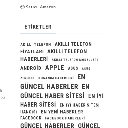
📦 Satıcı: Amazon
ETIKETLER
AKILLI TELEFON
AKILLI TELEFON
AKILLI TELEFON
FIYATLARI
HABERLERI
AKILLI TELEFON MODELLERI
APPLE
ANDROID
ASUS
ASUS
EN
DONANIM HABERLERI
ZENFONE
GÜNCEL HABERLER
EN
dı
GÜNCEL HABER SITESI
EN IYI
 bu
HABER SITESI
ı
EN IYI HABER SITESI
EN YENI HABERLER
HANGISI
FACEBOOK
FACEBOOK HABERLERI
GÜNCEL HABERLER
GÜNCEL