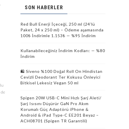
r
SON HABERLER
Red Bull Enerji İçeceği, 250 ml (24’lü
Paket, 24 x 250 ml) – Ödeme aşamasında
100₺ İndirimle 1.153₺ — %95 İndirim
Kullanabileceğiniz İndirim Kodları: — %80
İndirim
🛍️ Siveno %100 Doğal Roll On Hindistan
Cevizli Deodorant Ter Kokusu Önleyici
Bitkisel Lekesiz Vegan 50 ml
lu
 de
Spigen 20W USB-C Mini Hızlı Şarj Aleti/
Şarj Isısını Düşürür GaN Pro Akım
Korumalı Güç Adaptörü iPhone &
Android & iPad Type-C EE201 Beyaz –
ACH08701 (Spigen TR Garantili)
.