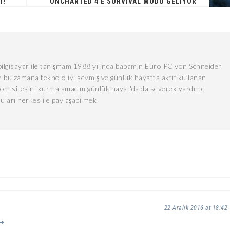
I!
UNCHARTED 4'E SURVIVAL MODU GELIYOR
lgisayar ile tanışmam 1988 yılında babamın Euro PC von Schneider
 bu zamana teknolojiyi sevmiş ve günlük hayatta aktif kullanan
com sitesini kurma amacım günlük hayat'da da severek yardımcı
uları herkes ile paylaşabilmek
22 Aralık 2016 at 18:42