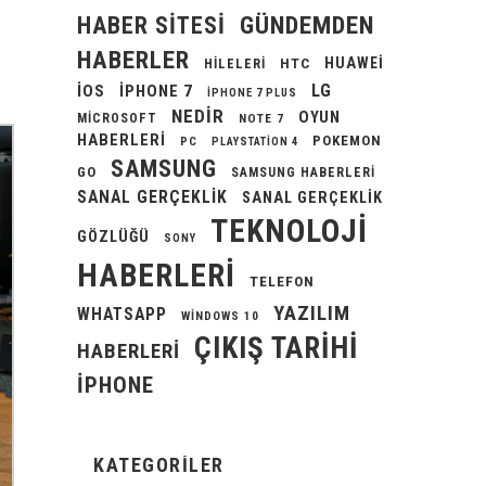
GÜNDEMDEN
HABER SITESI
HABERLER
HUAWEI
HILELERI
HTC
LG
IOS
IPHONE 7
IPHONE 7 PLUS
NEDIR
OYUN
MICROSOFT
NOTE 7
HABERLERI
POKEMON
PC
PLAYSTATION 4
SAMSUNG
GO
SAMSUNG HABERLERI
SANAL GERÇEKLIK
SANAL GERÇEKLIK
TEKNOLOJI
GÖZLÜĞÜ
SONY
HABERLERI
TELEFON
YAZILIM
WHATSAPP
WINDOWS 10
ÇIKIŞ TARIHI
HABERLERI
İPHONE
KATEGORILER