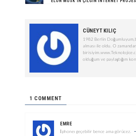
ELON MUSK’IN ÇILGIN İNTERNET PROJES
CÜNEYT KILIÇ
1982 Berlin Doğumluyum,bi
alması ile oldu. O zamandan
birisiyim.www.Teknolojice.
olduğum ve paylaştığım kon
1 COMMENT
EMRE
İphoneı geçebilir bence ama görücez.