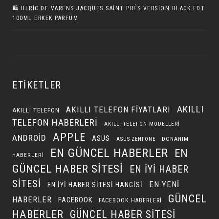
🛍️ ULRIC DE VARENS JACQUES SAINT PRÉS VERSION BLACK EDT
100ML ERKEK PARFÜM
ETIKETLER
AKILLI
AKILLI TELEFON FIYATLARI
AKILLI TELEFON
TELEFON HABERLERI
AKILLI TELEFON MODELLERI
APPLE
ANDROID
ASUS
DONANIM
ASUS ZENFONE
EN GÜNCEL HABERLER
EN
HABERLERI
GÜNCEL HABER SITESI
EN IYI HABER
SITESI
EN YENI
EN IYI HABER SITESI HANGISI
GÜNCEL
HABERLER
FACEBOOK
FACEBOOK HABERLERI
HABERLER
GÜNCEL HABER SITESI