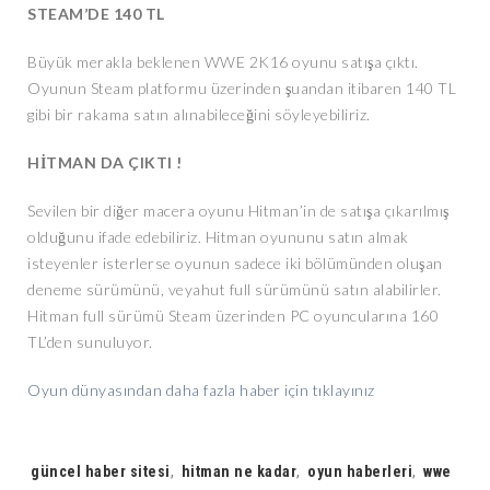
STEAM’DE 140 TL
Büyük merakla beklenen WWE 2K16 oyunu satışa çıktı.
Oyunun Steam platformu üzerinden şuandan itibaren 140 TL
gibi bir rakama satın alınabileceğini söyleyebiliriz.
HİTMAN DA ÇIKTI !
Sevilen bir diğer macera oyunu Hitman’in de satışa çıkarılmış
olduğunu ifade edebiliriz. Hitman oyununu satın almak
isteyenler isterlerse oyunun sadece iki bölümünden oluşan
deneme sürümünü, veyahut full sürümünü satın alabilirler.
Hitman full sürümü Steam üzerinden PC oyuncularına 160
TL’den sunuluyor.
Oyun dünyasından daha fazla haber için tıklayınız
Tags:
güncel haber sitesi
,
hitman ne kadar
,
oyun haberleri
,
wwe