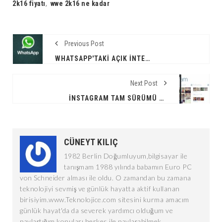
2k16 fiyatı
,
wwe 2k16 ne kadar
Previous Post
WHATSAPP'TAKI AÇIK İNTERNET KOTANIZI BITIREBILIR
Next Post
İNSTAGRAM TAM SÜRÜMÜ WINDOWS PHONE'A ÇIKTI
CÜNEYT KILIÇ
1982 Berlin Doğumluyum,bilgisayar ile
tanışmam 1988 yılında babamın Euro PC
von Schneider alması ile oldu. O zamandan bu zamana
teknolojiyi sevmiş ve günlük hayatta aktif kullanan
birisiyim.www.Teknolojice.com sitesini kurma amacım
günlük hayat'da da severek yardımcı olduğum ve
paylaştığım konuları herkes ile paylaşabilmek