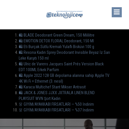
🛍️ BLADE Deodorant Green Dream, 150 Mililitre
🛍️ EMOTION DETOX FLORAL Deodorant, 150 Ml
🛍️ Eti Burçak Sütlü Kremalı Yulaflı Bisküvi 100 g
🛍️ Rexona Kadın Sprey Deodorant Invisible Beyaz İz Sarı
Leke Karşıtı 150 ml
🛍️ Ulric de Varens Jacques Saint Prés Version Black
EDT 100ML Erkek Parfüm
🛍️ Apple 2022 128 GB depolama alanına sahip Apple TV
4K Wi Fi + Ethernet (3. nesil)
🛍 Karaca Multichef Stant Mikser Antrasit
🛍️ JACK & JONES JJXX JXTRALA LINEN BLEND
PLAYSUIT WVN Şort Kadın
👗 GİYİM/AYAKKABI FIRSATLARI — %50 İndirim
👗 GİYİM/AYAKKABI FIRSATLARI — %37 İndirim