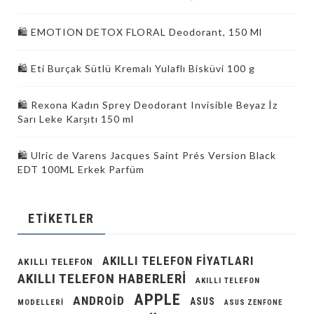
🛍️ EMOTION DETOX FLORAL Deodorant, 150 Ml
🛍️ Eti Burçak Sütlü Kremalı Yulaflı Bisküvi 100 g
🛍️ Rexona Kadın Sprey Deodorant Invisible Beyaz İz
Sarı Leke Karşıtı 150 ml
🛍️ Ulric de Varens Jacques Saint Prés Version Black
EDT 100ML Erkek Parfüm
ETIKETLER
AKILLI TELEFON FIYATLARI
AKILLI TELEFON
AKILLI TELEFON HABERLERI
AKILLI TELEFON
APPLE
ANDROID
ASUS
MODELLERI
ASUS ZENFONE