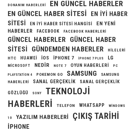
EN GÜNCEL HABERLER
DONANIM HABERLERI
EN GÜNCEL HABER SITESI
EN IYI HABER
SITESI
EN YENI
EN IYI HABER SITESI HANGISI
HABERLER
FACEBOOK
FACEBOOK HABERLERI
GÜNCEL HABERLER
GÜNCEL HABER
GÜNDEMDEN HABERLER
SITESI
HILELERI
LG
IOS
IPHONE 7
HUAWEI
HTC
IPHONE 7 PLUS
NEDIR
OYUN HABERLERI
MICROSOFT
NOTE 7
PC
SAMSUNG
POKEMON GO
SAMSUNG
PLAYSTATION 4
SANAL GERÇEKLIK
SANAL GERÇEKLIK
HABERLERI
TEKNOLOJI
GÖZLÜĞÜ
SONY
HABERLERI
WHATSAPP
TELEFON
WINDOWS
ÇIKIŞ TARIHI
YAZILIM HABERLERI
10
İPHONE