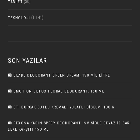
(30)
TABLET
(1.141)
TEKNOLOJI
SON YAZILAR
🛍️ BLADE DEODORANT GREEN DREAM, 150 MILILITRE
🛍️ EMOTION DETOX FLORAL DEODORANT, 150 ML
🛍️ ETI BURÇAK SÜTLÜ KREMALI YULAFLI BISKÜVI 100 G
🛍️ REXONA KADIN SPREY DEODORANT INVISIBLE BEYAZ İZ SARI
LEKE KARŞITI 150 ML