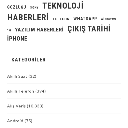
TEKNOLOJI
GÖZLÜĞÜ
SONY
HABERLERI
WHATSAPP
TELEFON
WINDOWS
ÇIKIŞ TARIHI
YAZILIM HABERLERI
10
İPHONE
KATEGORILER
Akıllı Saat
(32)
Akıllı Telefon
(394)
Alış-Veriş
(10.333)
Android
(75)