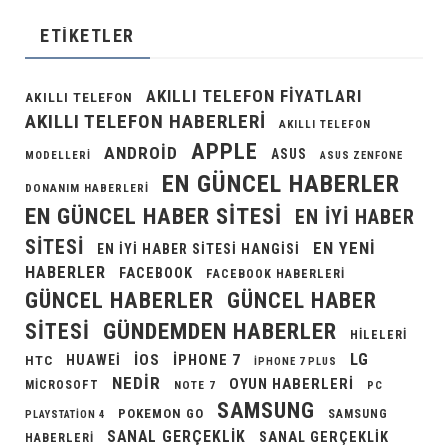
ETIKETLER
AKILLI TELEFON FIYATLARI
AKILLI TELEFON
AKILLI TELEFON HABERLERI
AKILLI TELEFON
APPLE
ANDROID
ASUS
MODELLERI
ASUS ZENFONE
EN GÜNCEL HABERLER
DONANIM HABERLERI
EN GÜNCEL HABER SITESI
EN IYI HABER
SITESI
EN YENI
EN IYI HABER SITESI HANGISI
HABERLER
FACEBOOK
FACEBOOK HABERLERI
GÜNCEL HABERLER
GÜNCEL HABER
GÜNDEMDEN HABERLER
SITESI
HILELERI
LG
IOS
IPHONE 7
HUAWEI
HTC
IPHONE 7 PLUS
NEDIR
OYUN HABERLERI
MICROSOFT
NOTE 7
PC
SAMSUNG
POKEMON GO
SAMSUNG
PLAYSTATION 4
SANAL GERÇEKLIK
SANAL GERÇEKLIK
HABERLERI