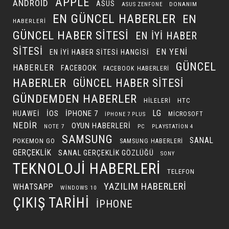
APPLE
ANDROID
ASUS
DONANIM
ASUS ZENFONE
EN GÜNCEL HABERLER
EN
HABERLERI
GÜNCEL HABER SITESI
EN IYI HABER
SITESI
EN YENI
EN IYI HABER SITESI HANGISI
GÜNCEL
HABERLER
FACEBOOK
FACEBOOK HABERLERI
HABERLER
GÜNCEL HABER SITESI
GÜNDEMDEN HABERLER
HILELERI
HTC
LG
IOS
IPHONE 7
HUAWEI
MICROSOFT
IPHONE 7 PLUS
NEDIR
OYUN HABERLERI
NOTE 7
PC
PLAYSTATION 4
SAMSUNG
SANAL
POKEMON GO
SAMSUNG HABERLERI
GERÇEKLIK
SANAL GERÇEKLIK GÖZLÜĞÜ
SONY
TEKNOLOJI HABERLERI
TELEFON
YAZILIM HABERLERI
WHATSAPP
WINDOWS 10
ÇIKIŞ TARIHI
İPHONE