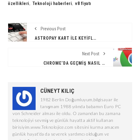
özellikleri
,
Teknoloji haberleri
,
v8 fiyatı
Previous Post
ASTROPAY KART İLE KEYİFLİ ALIŞVERİŞ
Next Post
CHROME’DA GEÇMIŞ NASIL TEMIZLENIR?
CÜNEYT KILIÇ
1982 Berlin Doğumluyum,bilgisayar ile
tanışmam 1988 yılında babamın Euro PC
von Schneider alması ile oldu. O zamandan bu zamana
teknolojiyi sevmiş ve günlük hayatta aktif kullanan
birisiyim.www.Teknolojice.com sitesini kurma amacım
günlük hayat'da da severek yardımcı olduğum ve