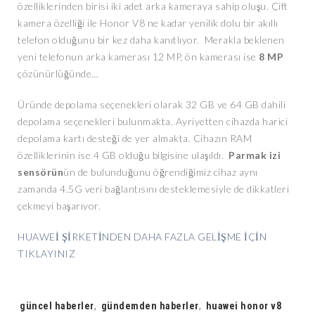
özelliklerinden birisi iki adet arka kameraya sahip oluşu. Çift
kamera özelliği ile Honor V8 ne kadar yenilik dolu bir akıllı
telefon olduğunu bir kez daha kanıtlıyor. Merakla beklenen
yeni telefonun arka kamerası 12 MP, ön kamerası ise
8 MP
çözünürlüğünde…
Üründe depolama seçenekleri olarak 32 GB ve 64 GB dahili
depolama seçenekleri bulunmakta. Ayriyetten cihazda harici
depolama kartı desteği de yer almakta. Cihazın RAM
özelliklerinin ise 4 GB olduğu bilgisine ulaşıldı.
Parmak izi
sensörün
ün de bulunduğunu öğrendiğimiz cihaz aynı
zamanda 4.5G veri bağlantısını desteklemesiyle de dikkatleri
çekmeyi başarıyor.
HUAWEİ ŞİRKETİNDEN DAHA FAZLA GELİŞME İÇİN
TIKLAYINIZ
Tags:
güncel haberler
,
gündemden haberler
,
huawei honor v8