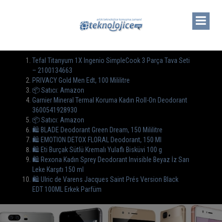
Tefal Titanyum 1X Ingenio SimpleCook 3 Parça Tava Seti
– 2100134663
PRIVACY Gold Men Edt, 100 Mililitre
📦 Satıcı: Amazon
Garnier Mineral Termal Koruma Kadın Roll-On Deodorant
3600541928930
📦 Satıcı: Amazon
🛍️ BLADE Deodorant Green Dream, 150 Mililitre
🛍️ EMOTION DETOX FLORAL Deodorant, 150 Ml
🛍️ Eti Burçak Sütlü Kremalı Yulaflı Bisküvi 100 g
🛍️ Rexona Kadın Sprey Deodorant Invisible Beyaz İz Sarı
Leke Karşıtı 150 ml
🛍️ Ulric de Varens Jacques Saint Prés Version Black
EDT 100ML Erkek Parfüm