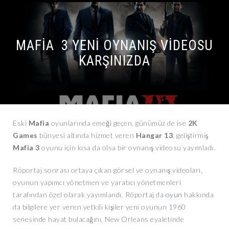
MAFIA 3 YENI OYNANIŞ VIDEOSU
KARŞINIZDA
Eski
Mafia
oyunlarında emeği geçen, günümüz de ise
2K
Games
bünyesi altında hizmet veren
Hangar
13
, geliştirmiş
Mafia
3
oyunu için kısa da olsa bir oynanış videosu yayımladı.
Röportaj sonrası ortaya çıkan görsel ve oynanış videoları,
oyunun yapımcı yönetmen ve yaratıcı yönetmenleri
tarafından özel olarak yayımlandı. Röportaj da
oyun
hakkında
da bilgilere yer veren yetkili kişiler yeni oyunun 1960
senesinde hayat bulacağını, New Orleans eyaletinde