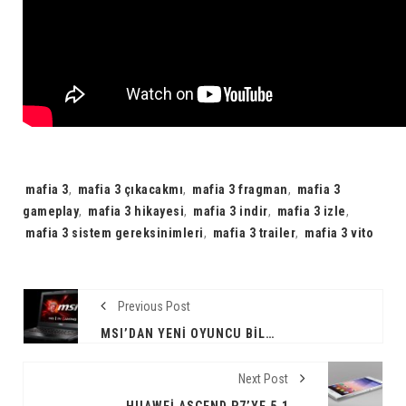
Tags:
mafia 3
,
mafia 3 çıkacakmı
,
mafia 3 fragman
,
mafia 3
gameplay
,
mafia 3 hikayesi
,
mafia 3 indir
,
mafia 3 izle
,
mafia 3 sistem gereksinimleri
,
mafia 3 trailer
,
mafia 3 vito
Previous Post
MSI’DAN YENI OYUNCU BILGISAYARI
Next Post