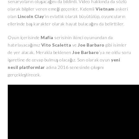
senaryoların oluşacağını da bildirdi. Video hakkında da sözlü
olarak bilgiler veren emeği geçenler, Kıdemli
Vietnam
askeri
olan
Lincoln
Clay
’in evlatlık olarak büyütülüp, oyuncuların
ellerinde baş karakter olarak hayat bulacağını da belirttiler.
Oyun içerisinde
Mafia
serisinin ikinci oyunundan da
hatırlayacağımız
Vito
Scaletta
ve
Joe
Barbaro
gibi isimler
de yer alacak. Merakla beklenen
Joe
Barbaro
’ya ne oldu soru
işaretine de cevap bulmuş olacağız. Son olarak oyun
yeni
nesil
platformlar
adına 2016 senesinde çıkışını
gerçekleştirecek.