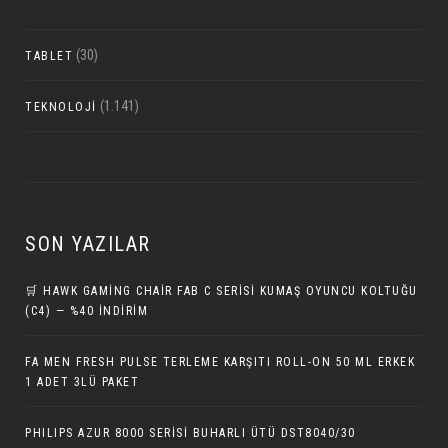
(30)
TABLET
(1.141)
TEKNOLOJI
SON YAZILAR
🛒 HAWK GAMING CHAIR FAB C SERISI KUMAŞ OYUNCU KOLTUĞU
(C4) — %40 İNDIRIM
FA MEN FRESH PULSE TERLEME KARŞITI ROLL-ON 50 ML ERKEK
1 ADET 3LÜ PAKET
PHILIPS AZUR 8000 SERISI BUHARLI ÜTÜ DST8040/30