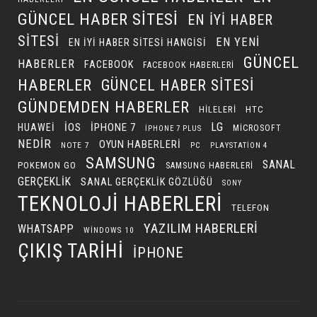
GÜNCEL HABER SITESI
EN IYI HABER
SITESI
EN YENI
EN IYI HABER SITESI HANGISI
GÜNCEL
HABERLER
FACEBOOK
FACEBOOK HABERLERI
HABERLER
GÜNCEL HABER SITESI
GÜNDEMDEN HABERLER
HILELERI
HTC
LG
IOS
IPHONE 7
HUAWEI
MICROSOFT
IPHONE 7 PLUS
NEDIR
OYUN HABERLERI
NOTE 7
PC
PLAYSTATION 4
SAMSUNG
SANAL
POKEMON GO
SAMSUNG HABERLERI
GERÇEKLIK
SANAL GERÇEKLIK GÖZLÜĞÜ
SONY
TEKNOLOJI HABERLERI
TELEFON
YAZILIM HABERLERI
WHATSAPP
WINDOWS 10
ÇIKIŞ TARIHI
İPHONE