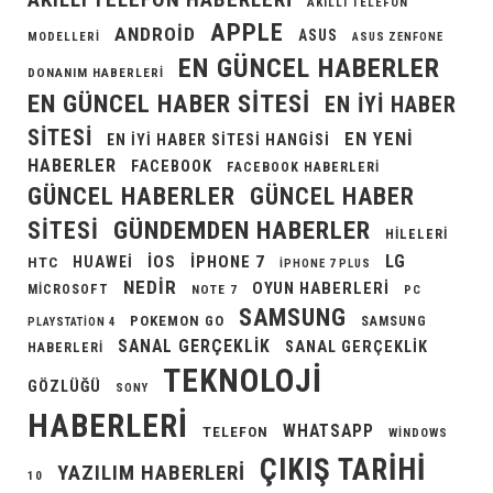
AKILLI TELEFON
APPLE
ANDROID
ASUS
MODELLERI
ASUS ZENFONE
EN GÜNCEL HABERLER
DONANIM HABERLERI
EN GÜNCEL HABER SITESI
EN IYI HABER
SITESI
EN YENI
EN IYI HABER SITESI HANGISI
HABERLER
FACEBOOK
FACEBOOK HABERLERI
GÜNCEL HABERLER
GÜNCEL HABER
GÜNDEMDEN HABERLER
SITESI
HILELERI
LG
IOS
IPHONE 7
HUAWEI
HTC
IPHONE 7 PLUS
NEDIR
OYUN HABERLERI
MICROSOFT
NOTE 7
PC
SAMSUNG
POKEMON GO
SAMSUNG
PLAYSTATION 4
SANAL GERÇEKLIK
SANAL GERÇEKLIK
HABERLERI
TEKNOLOJI
GÖZLÜĞÜ
SONY
HABERLERI
WHATSAPP
TELEFON
WINDOWS
ÇIKIŞ TARIHI
YAZILIM HABERLERI
10