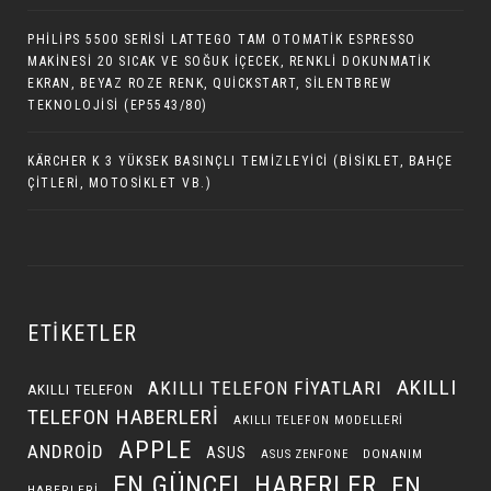
PHILIPS 5500 SERISI LATTEGO TAM OTOMATIK ESPRESSO
MAKINESI 20 SICAK VE SOĞUK İÇECEK, RENKLI DOKUNMATIK
EKRAN, BEYAZ ROZE RENK, QUICKSTART, SILENTBREW
TEKNOLOJISI (EP5543/80)
KÄRCHER K 3 YÜKSEK BASINÇLI TEMIZLEYICI (BISIKLET, BAHÇE
ÇITLERI, MOTOSIKLET VB.)
ETIKETLER
AKILLI
AKILLI TELEFON FIYATLARI
AKILLI TELEFON
TELEFON HABERLERI
AKILLI TELEFON MODELLERI
APPLE
ANDROID
ASUS
DONANIM
ASUS ZENFONE
EN GÜNCEL HABERLER
EN
HABERLERI