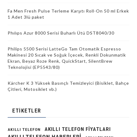
Fa Men Fresh Pulse Terleme Karşıtı Roll-On 50 ml Erkek
1 Adet 3lü paket
Phılıps Azur 8000 Serisi Buharlı Ütü DST8040/30
Philips 5500 Serisi LatteGo Tam Otomatik Espresso
Makinesi 20 Sıcak ve Soğuk İçecek, Renkli Dokunmatik
Ekran, Beyaz Roze Renk, QuickStart, SilentBrew
Teknolojisi (EP5543/80)
Kärcher K 3 Yüksek Basınçlı Temizleyici (Bisiklet, Bahçe
Çitleri, Motosiklet vb.)
ETIKETLER
AKILLI TELEFON FIYATLARI
AKILLI TELEFON
AKILLI TELEFON HABERLERI