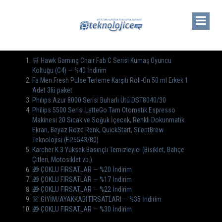
🛒 Hawk Gaming Chair Fab C Serisi Kumaş Oyuncu
Koltuğu (C4) — %40 İndirim
Fa Men Fresh Pulse Terleme Karşıtı Roll-On 50 ml Erkek 1
Adet 3lü paket
Phılıps Azur 8000 Serisi Buharlı Ütü DST8040/30
Philips 5500 Serisi LatteGo Tam Otomatik Espresso
Makinesi 20 Sıcak ve Soğuk İçecek, Renkli Dokunmatik
Ekran, Beyaz Roze Renk, QuickStart, SilentBrew
Teknolojisi (EP5543/80)
Kärcher K 3 Yüksek Basınçlı Temizleyici (Bisiklet, Bahçe
Çitleri, Motosiklet vb.)
🎁 ÇOKLU FIRSATLAR — %20 İndirim
🎁 ÇOKLU FIRSATLAR — %17 İndirim
🎁 ÇOKLU FIRSATLAR — %22 İndirim
👗 GİYİM/AYAKKABI FIRSATLARI — %35 İndirim
🎁 ÇOKLU FIRSATLAR — %30 İndirim