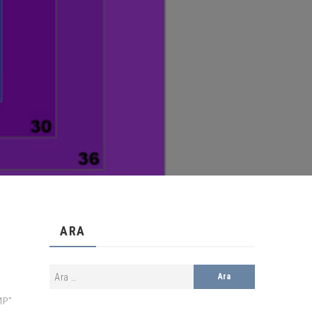
ARA
MP”