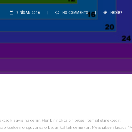
7 NISAN 2016
|
NO COMMENTS
|
NEDIR?
ktacık sayısına denir. Her bir nokta bir pikseli temsil etmektedir.
gapikselden oluşuyorsa o kadar kaliteli demektir. Megapikseli kısaca “