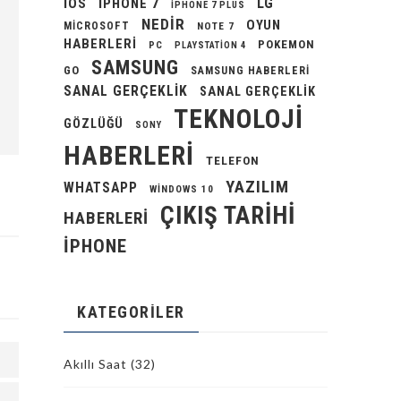
LG
IOS
IPHONE 7
IPHONE 7 PLUS
NEDIR
OYUN
MICROSOFT
NOTE 7
HABERLERI
POKEMON
PC
PLAYSTATION 4
SAMSUNG
GO
SAMSUNG HABERLERI
SANAL GERÇEKLIK
SANAL GERÇEKLIK
TEKNOLOJI
GÖZLÜĞÜ
SONY
HABERLERI
TELEFON
YAZILIM
WHATSAPP
WINDOWS 10
ÇIKIŞ TARIHI
HABERLERI
İPHONE
KATEGORILER
Akıllı Saat
(32)