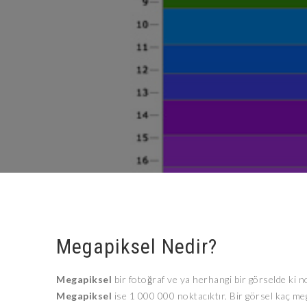
Megapiksel Nedir?
Megapiksel
bir fotoğraf ve ya herhangi bir görselde ki no
Megapiksel
ise 1 000 000 noktacıktır. Bir görsel kaç me