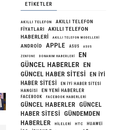
ETIKETLER
AKILLI TELEFON
AKILLI TELEFON
AKILLI TELEFON
FIYATLARI
HABERLERI
AKILLI TELEFON MODELLERI
APPLE
ANDROID
ASUS
ASUS
EN
DONANIM HABERLERI
ZENFONE
GÜNCEL HABERLER
EN
GÜNCEL HABER SITESI
EN IYI
HABER SITESI
EN IYI HABER SITESI
EN YENI HABERLER
HANGISI
FACEBOOK
FACEBOOK HABERLERI
GÜNCEL HABERLER
GÜNCEL
GÜNDEMDEN
HABER SITESI
HABERLER
HUAWEI
HILELERI
HTC