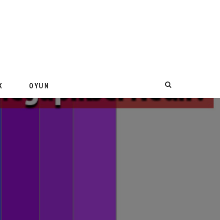
K
OYUN