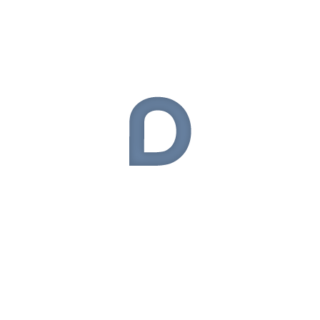
Donanım
(54)
Elektronik
(324)
General Mobile
(9)
Giyilebilir Teknoloji
(50)
Haberler
(54)
Huawei
(29)
iOS
(56)
iOS Oyunlar
(28)