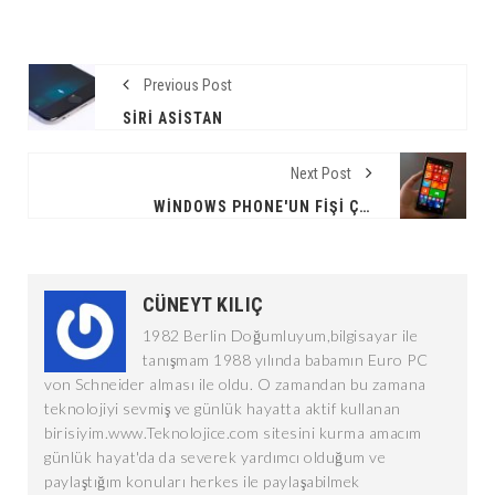
Previous Post
SIRI ASISTAN
Next Post
WINDOWS PHONE'UN FIŞI ÇEKILDI!
CÜNEYT KILIÇ
1982 Berlin Doğumluyum,bilgisayar ile
tanışmam 1988 yılında babamın Euro PC
von Schneider alması ile oldu. O zamandan bu zamana
teknolojiyi sevmiş ve günlük hayatta aktif kullanan
birisiyim.www.Teknolojice.com sitesini kurma amacım
günlük hayat'da da severek yardımcı olduğum ve
paylaştığım konuları herkes ile paylaşabilmek