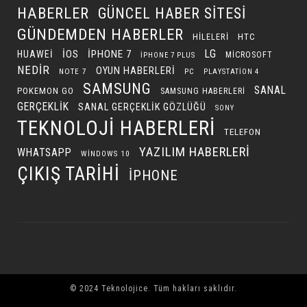
HABERLER
GÜNCEL HABER SITESI
GÜNDEMDEN HABERLER
HILELERI
HTC
LG
IOS
IPHONE 7
HUAWEI
MICROSOFT
IPHONE 7 PLUS
NEDIR
OYUN HABERLERI
NOTE 7
PC
PLAYSTATION 4
SAMSUNG
SANAL
POKEMON GO
SAMSUNG HABERLERI
GERÇEKLIK
SANAL GERÇEKLIK GÖZLÜĞÜ
SONY
TEKNOLOJI HABERLERI
TELEFON
YAZILIM HABERLERI
WHATSAPP
WINDOWS 10
ÇIKIŞ TARIHI
İPHONE
© 2024 Teknolojice. Tüm hakları saklıdır.