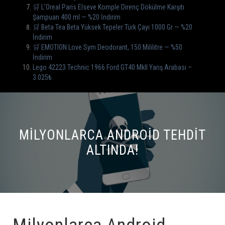
🛒 L’Oreal Paris Elseve Komple Direnç Dökülme Karşıtı
Şampuan 400 ml — %20 İndirim
🛒 Beta Tea Beta Yüksek Tepeler Türk Çayı 1000 Gr — %20
İndirim
🛒 EMOTION Love Sym Deodorant, 150 Mililitre — %50
İndirim
Lego 42223 Technic 1966 Ford GT40 MkII Yarış Arabası –
3.025₺
MILYONLARCA ANDROID TEHDIT
ALTINDA!