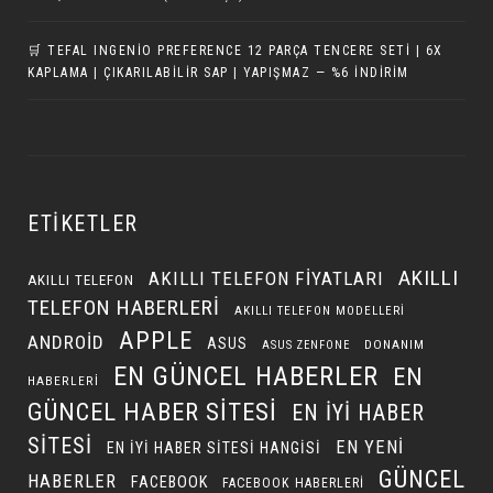
🛒 TEFAL INGENIO PREFERENCE 12 PARÇA TENCERE SETI | 6X
KAPLAMA | ÇIKARILABILIR SAP | YAPIŞMAZ — %6 İNDIRIM
ETIKETLER
AKILLI
AKILLI TELEFON FIYATLARI
AKILLI TELEFON
TELEFON HABERLERI
AKILLI TELEFON MODELLERI
APPLE
ANDROID
ASUS
DONANIM
ASUS ZENFONE
EN GÜNCEL HABERLER
EN
HABERLERI
GÜNCEL HABER SITESI
EN IYI HABER
SITESI
EN YENI
EN IYI HABER SITESI HANGISI
GÜNCEL
HABERLER
FACEBOOK
FACEBOOK HABERLERI