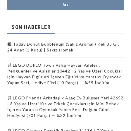
SON HABERLER
🛍️ Today Donut Bubblegum (Sakız Aromalı) Kek 35 Gr.
24 Adet (1 Kutu) | Sakız aromalı
🛒 LEGO DUPLO Town Vahşi Hayvan Aileleri:
Penguenler ve Aslanlar 10442 | 2 Yaş ve Üzeri Çocuklar
için Hayvan Figürleri İçeren Eğitici ve Yaratıcı Oyuncak
Yapım Seti, Hediye Fikri (10 Parça) — %55 İndirim
🛒 LEGO Friends Arkadaşlık Ağaç Ev Buluşma Yeri 42652
| 8 Yaş ve Üzeri Kız ve Erkek Çocukları için Mini Bebek
İçeren Yaratıcı Oyuncak Yapım Seti, Doğum Günü
Hediyesi (701 Parça) — %32 İndirim
🛒 LEGO Creator Egzotik Papağan 31136 | 7 Yaş ve