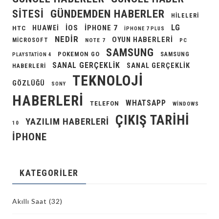
GÜNDEMDEN HABERLER
SITESI
HILELERI
LG
IOS
IPHONE 7
HUAWEI
HTC
IPHONE 7 PLUS
NEDIR
OYUN HABERLERI
MICROSOFT
NOTE 7
PC
SAMSUNG
POKEMON GO
SAMSUNG
PLAYSTATION 4
SANAL GERÇEKLIK
SANAL GERÇEKLIK
HABERLERI
TEKNOLOJI
GÖZLÜĞÜ
SONY
HABERLERI
WHATSAPP
TELEFON
WINDOWS
ÇIKIŞ TARIHI
YAZILIM HABERLERI
10
İPHONE
KATEGORILER
Akıllı Saat
(32)