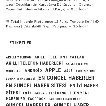
Üzeri Çocuklar için Kurbağaya Dönüşebilen Oyuncak
Yapım Seti, Hediye Fikri (253 Parça) — %35 İndirim
🛒 Tefal Ingenio Preference 12 Parça Tencere Seti | 6X
Kaplama | Çıkarılabilir Sap | Yapışmaz — %6 İndirim
ETIKETLER
AKILLI TELEFON FIYATLARI
AKILLI TELEFON
AKILLI TELEFON HABERLERI
AKILLI TELEFON
APPLE
ANDROID
ASUS
MODELLERI
ASUS ZENFONE
EN GÜNCEL HABERLER
DONANIM HABERLERI
EN GÜNCEL HABER SITESI
EN IYI HABER
SITESI
EN YENI
EN IYI HABER SITESI HANGISI
HABERLER
FACEBOOK
FACEBOOK HABERLERI
GÜNCEL HABERLER
GÜNCEL HABER