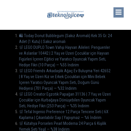
🛍️ Today Donut Bubblegum (Sakız Aromalı) Kek 35 Gr. 24
Adet (1 Kutu) | Sakız aromalı
🛒 LEGO DUPLO Town Vahşi Hayvan Aileleri: Penguenler
ve Aslanlar 10442 | 2 Yaş ve Üzeri Çocuklar için Hayvan
Figürleri İçeren Eğitici ve Yaratıcı Oyuncak Yapım Seti,
Hediye Fikri (10 Parça) — %55 İndirim
🛒 LEGO Friends Arkadaşlık Ağaç Ev Buluşma Yeri 42652
| 8 Yaş ve Üzeri Kız ve Erkek Çocukları için Mini Bebek
İçeren Yaratıcı Oyuncak Yapım Seti, Doğum Günü
Hediyesi (701 Parça) — %32 İndirim
🛒 LEGO Creator Egzotik Papağan 31136 | 7 Yaş ve Üzeri
Çocuklar için Kurbağaya Dönüşebilen Oyuncak Yapım
Seti, Hediye Fikri (253 Parça) — %35 İndirim
🛒 Tefal Ingenio Preference 12 Parça Tencere Seti | 6X
Kaplama | Çıkarılabilir Sap | Yapışmaz — %6 İndirim
🛒 Kütahya Porselen Pearl Moderna 24 Parça 6 Kişilik
Yemek Seti Yeşil — %38 İndirim