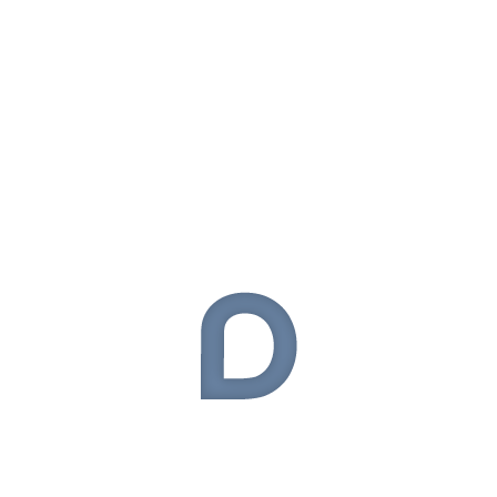
Apple
(110)
Asus
(37)
Bilgisayar
(1)
BlackBerry
(14)
Çanta
(13)
Donanım
(54)
Elektronik
(324)
General Mobile
(9)