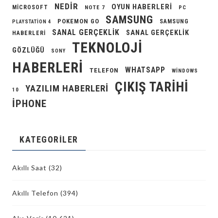
NEDIR
OYUN HABERLERI
MICROSOFT
NOTE 7
PC
SAMSUNG
POKEMON GO
SAMSUNG
PLAYSTATION 4
SANAL GERÇEKLIK
SANAL GERÇEKLIK
HABERLERI
TEKNOLOJI
GÖZLÜĞÜ
SONY
HABERLERI
WHATSAPP
TELEFON
WINDOWS
ÇIKIŞ TARIHI
YAZILIM HABERLERI
10
İPHONE
KATEGORILER
Akıllı Saat
(32)
Akıllı Telefon
(394)