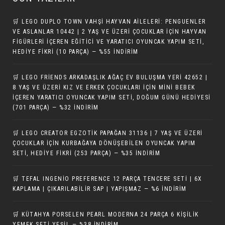
🛒 LEGO DUPLO TOWN VAHŞI HAYVAN AILELERI: PENGUENLER
VE ASLANLAR 10442 | 2 YAŞ VE ÜZERI ÇOCUKLAR IÇIN HAYVAN
FIGÜRLERI İÇEREN EĞITICI VE YARATICI OYUNCAK YAPIM SETI,
HEDIYE FIKRI (10 PARÇA) — %55 İNDIRIM
🛒 LEGO FRIENDS ARKADAŞLIK AĞAÇ EV BULUŞMA YERI 42652 |
8 YAŞ VE ÜZERI KIZ VE ERKEK ÇOCUKLARI IÇIN MINI BEBEK
İÇEREN YARATICI OYUNCAK YAPIM SETI, DOĞUM GÜNÜ HEDIYESI
(701 PARÇA) — %32 İNDIRIM
🛒 LEGO CREATOR EGZOTIK PAPAĞAN 31136 | 7 YAŞ VE ÜZERI
ÇOCUKLAR IÇIN KURBAĞAYA DÖNÜŞEBILEN OYUNCAK YAPIM
SETI, HEDIYE FIKRI (253 PARÇA) — %35 İNDIRIM
🛒 TEFAL INGENIO PREFERENCE 12 PARÇA TENCERE SETI | 6X
KAPLAMA | ÇIKARILABILIR SAP | YAPIŞMAZ — %6 İNDIRIM
🛒 KÜTAHYA PORSELEN PEARL MODERNA 24 PARÇA 6 KIŞILIK
YEMEK SETI YEŞIL — %38 İNDIRIM