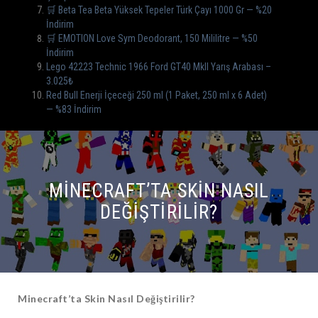
🛒 Beta Tea Beta Yüksek Tepeler Türk Çayı 1000 Gr — %20
İndirim
🛒 EMOTION Love Sym Deodorant, 150 Mililitre — %50
İndirim
Lego 42223 Technic 1966 Ford GT40 MkII Yarış Arabası –
3.025₺
Red Bull Enerji İçeceği 250 ml (1 Paket, 250 ml x 6 Adet)
— %83 İndirim
MINECRAFT’TA SKIN NASIL
DEĞIŞTIRILIR?
Minecraft’ta Skin Nasıl Değiştirilir?