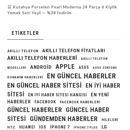
🛒 Kütahya Porselen Pearl Moderna 24 Parça 6 Kişilik
Yemek Seti Yeşil — %38 İndirim
ETIKETLER
AKILLI TELEFON FIYATLARI
AKILLI TELEFON
AKILLI TELEFON HABERLERI
AKILLI TELEFON
APPLE
ANDROID
ASUS
MODELLERI
ASUS ZENFONE
EN GÜNCEL HABERLER
DONANIM HABERLERI
EN GÜNCEL HABER SITESI
EN IYI HABER
SITESI
EN YENI
EN IYI HABER SITESI HANGISI
HABERLER
FACEBOOK
FACEBOOK HABERLERI
GÜNCEL HABERLER
GÜNCEL HABER
GÜNDEMDEN HABERLER
SITESI
HILELERI
LG
IOS
IPHONE 7
HUAWEI
HTC
IPHONE 7 PLUS