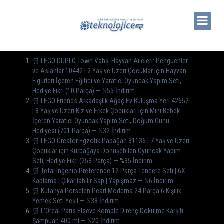
🛒 LEGO DUPLO Town Vahşi Hayvan Aileleri: Penguenler
ve Aslanlar 10442 | 2 Yaş ve Üzeri Çocuklar için Hayvan
Figürleri İçeren Eğitici ve Yaratıcı Oyuncak Yapım Seti,
Hediye Fikri (10 Parça) — %55 İndirim
🛒 LEGO Friends Arkadaşlık Ağaç Ev Buluşma Yeri 42652
| 8 Yaş ve Üzeri Kız ve Erkek Çocukları için Mini Bebek
İçeren Yaratıcı Oyuncak Yapım Seti, Doğum Günü
Hediyesi (701 Parça) — %32 İndirim
🛒 LEGO Creator Egzotik Papağan 31136 | 7 Yaş ve Üzeri
Çocuklar için Kurbağaya Dönüşebilen Oyuncak Yapım
Seti, Hediye Fikri (253 Parça) — %35 İndirim
🛒 Tefal Ingenio Preference 12 Parça Tencere Seti | 6X
Kaplama | Çıkarılabilir Sap | Yapışmaz — %6 İndirim
🛒 Kütahya Porselen Pearl Moderna 24 Parça 6 Kişilik
Yemek Seti Yeşil — %38 İndirim
🛒 L’Oreal Paris Elseve Komple Direnç Dökülme Karşıtı
Şampuan 400 ml — %20 İndirim