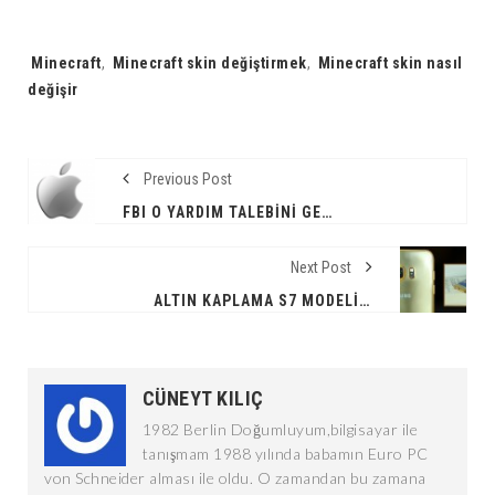
Tags:
Minecraft
,
Minecraft skin değiştirmek
,
Minecraft skin nasıl
değişir
Previous Post
FBI O YARDIM TALEBINI GERI ÇEVIRMEDI !
Next Post
ALTIN KAPLAMA S7 MODELI İLE TANIŞIN
CÜNEYT KILIÇ
1982 Berlin Doğumluyum,bilgisayar ile
tanışmam 1988 yılında babamın Euro PC
von Schneider alması ile oldu. O zamandan bu zamana