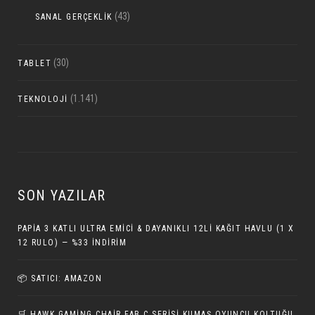
(43)
SANAL GERÇEKLIK
(30)
TABLET
(1.141)
TEKNOLOJI
SON YAZILAR
PAPIA 3 KATLI ULTRA EMICI & DAYANIKLI 12LI KAĞIT HAVLU (1 X
12 RULO) — %33 İNDIRIM
📦 SATICI: AMAZON
🛒 HAWK GAMING CHAIR FAB C SERISI KUMAŞ OYUNCU KOLTUĞU