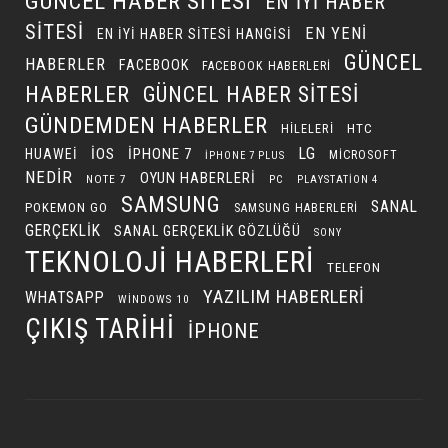
GÜNCEL HABER SITESI
EN IYI HABER
SITESI
EN YENI
EN IYI HABER SITESI HANGISI
GÜNCEL
HABERLER
FACEBOOK
FACEBOOK HABERLERI
HABERLER
GÜNCEL HABER SITESI
GÜNDEMDEN HABERLER
HILELERI
HTC
LG
IOS
IPHONE 7
HUAWEI
MICROSOFT
IPHONE 7 PLUS
NEDIR
OYUN HABERLERI
NOTE 7
PC
PLAYSTATION 4
SAMSUNG
SANAL
POKEMON GO
SAMSUNG HABERLERI
GERÇEKLIK
SANAL GERÇEKLIK GÖZLÜĞÜ
SONY
TEKNOLOJI HABERLERI
TELEFON
YAZILIM HABERLERI
WHATSAPP
WINDOWS 10
ÇIKIŞ TARIHI
İPHONE