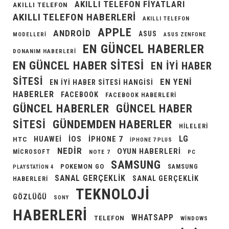
AKILLI TELEFON FIYATLARI
AKILLI TELEFON
AKILLI TELEFON HABERLERI
AKILLI TELEFON
APPLE
ANDROID
ASUS
MODELLERI
ASUS ZENFONE
EN GÜNCEL HABERLER
DONANIM HABERLERI
EN GÜNCEL HABER SITESI
EN IYI HABER
SITESI
EN YENI
EN IYI HABER SITESI HANGISI
HABERLER
FACEBOOK
FACEBOOK HABERLERI
GÜNCEL HABERLER
GÜNCEL HABER
GÜNDEMDEN HABERLER
SITESI
HILELERI
LG
IOS
IPHONE 7
HUAWEI
HTC
IPHONE 7 PLUS
NEDIR
OYUN HABERLERI
MICROSOFT
NOTE 7
PC
SAMSUNG
POKEMON GO
SAMSUNG
PLAYSTATION 4
SANAL GERÇEKLIK
SANAL GERÇEKLIK
HABERLERI
TEKNOLOJI
GÖZLÜĞÜ
SONY
HABERLERI
WHATSAPP
TELEFON
WINDOWS