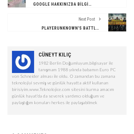
GOOGLE HAKKINIZDA BILGI TOPLUYOR MU?NASIL SILINIR?
Next Post
PLAYERUNKNOWN'S BATTLEGROUNDS REHBERI VE TAKTIKLERI
CÜNEYT KILIÇ
1982 Berlin Doğumluyum,bilgisayar ile
tanışmam 1988 yılında babamın Euro PC
von Schneider alması ile oldu. O zamandan bu zamana
teknolojiyi sevmiş ve günlük hayatta aktif kullanan
birisiyim.www.Teknolojice.com sitesini kurma amacım
günlük hayat'da da severek yardımcı olduğum ve
paylaştığım konuları herkes ile paylaşabilmek