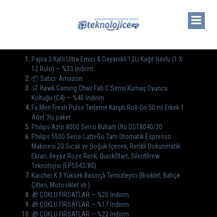
Papia 3 Katlı Ultra Emici & Dayanıklı 12Li Kağıt Havlu (1 X
12 Rulo) — %33 İndirim
📦 Satıcı: Amazon
🛒 Hawk Gaming Chair Fab C Serisi Kumaş Oyuncu
Koltuğu (C4) — %40 İndirim
Fa Men Fresh Pulse Terleme Karşıtı Roll-On 50 ml Erkek 1
Adet 3lü paket
Phılıps Azur 8000 Serisi Buharlı Ütü DST8040/30
Philips 5500 Serisi LatteGo Tam Otomatik Espresso
Makinesi 20 Sıcak ve Soğuk İçecek, Renkli Dokunmatik
Ekran, Beyaz Roze Renk, QuickStart, SilentBrew
Teknolojisi (EP5543/80)
Kärcher K 3 Yüksek Basınçlı Temizleyici (Bisiklet, Bahçe
Çitleri, Motosiklet vb.)
🎁 ÇOKLU FIRSATLAR — %20 İndirim
🎁 ÇOKLU FIRSATLAR — %17 İndirim
🎁 ÇOKLU FIRSATLAR — %22 İndirim