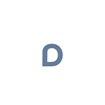
Çanta
(13)
Donanım
(54)
Elektronik
(324)
General Mobile
(9)
Giyilebilir Teknoloji
(50)
Haberler
(54)
Huawei
(29)
iOS
(56)