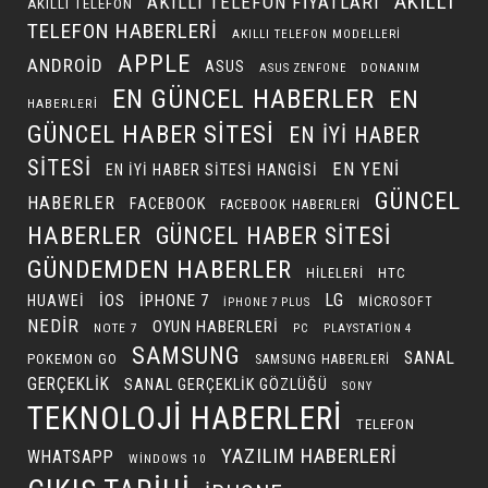
AKILLI
AKILLI TELEFON FIYATLARI
AKILLI TELEFON
TELEFON HABERLERI
AKILLI TELEFON MODELLERI
APPLE
ANDROID
ASUS
DONANIM
ASUS ZENFONE
EN GÜNCEL HABERLER
EN
HABERLERI
GÜNCEL HABER SITESI
EN IYI HABER
SITESI
EN YENI
EN IYI HABER SITESI HANGISI
GÜNCEL
HABERLER
FACEBOOK
FACEBOOK HABERLERI
HABERLER
GÜNCEL HABER SITESI
GÜNDEMDEN HABERLER
HILELERI
HTC
LG
IOS
IPHONE 7
HUAWEI
MICROSOFT
IPHONE 7 PLUS
NEDIR
OYUN HABERLERI
NOTE 7
PC
PLAYSTATION 4
SAMSUNG
SANAL
POKEMON GO
SAMSUNG HABERLERI
GERÇEKLIK
SANAL GERÇEKLIK GÖZLÜĞÜ
SONY
TEKNOLOJI HABERLERI
TELEFON
YAZILIM HABERLERI
WHATSAPP
WINDOWS 10