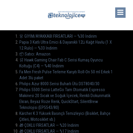
👗 GİYİM/AYAKKABI FIRSATLARI — %30 İndirim
Papia 3 Katlı Ultra Emici & Dayanıklı 12Li Kağıt Havlu (1 X
12 Rulo) — %33 İndirim
📦 Satıcı: Amazon
🛒 Hawk Gaming Chair Fab C Serisi Kumaş Oyuncu
Koltuğu (C4) — %40 İndirim
Fa Men Fresh Pulse Terleme Karşıtı Roll-On 50 ml Erkek 1
Adet 3lü paket
Phılıps Azur 8000 Serisi Buharlı Ütü DST8040/30
Philips 5500 Serisi LatteGo Tam Otomatik Espresso
Makinesi 20 Sıcak ve Soğuk İçecek, Renkli Dokunmatik
Ekran, Beyaz Roze Renk, QuickStart, SilentBrew
Teknolojisi (EP5543/80)
Kärcher K 3 Yüksek Basınçlı Temizleyici (Bisiklet, Bahçe
Çitleri, Motosiklet vb.)
🎁 ÇOKLU FIRSATLAR — %20 İndirim
🎁 ÇOKLU FIRSATLAR — %17 İndirim