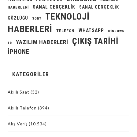
SAMSUNG
PLAYSTATION 4
SANAL GERÇEKLIK
SANAL GERÇEKLIK
HABERLERI
TEKNOLOJI
GÖZLÜĞÜ
SONY
HABERLERI
WHATSAPP
TELEFON
WINDOWS
ÇIKIŞ TARIHI
YAZILIM HABERLERI
10
İPHONE
KATEGORILER
Akıllı Saat
(32)
Akıllı Telefon
(394)
Alış-Veriş
(10.534)