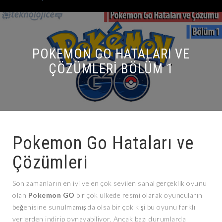
POKEMON GO HATALARI VE
ÇÖZÜMLERI BÖLÜM 1
Pokemon Go Hataları ve
Çözümleri
Son zamanların en iyi ve en çok sevilen sanal gerçeklik oyunu
olan
Pokemon GO
bir çok ülkede resmi olarak oyuncuların
beğenisine sunulmamış da olsa bir çok kişi bu oyunu farklı
yerlerden indirip oynayabiliyor. Ancak bazı durumlarda