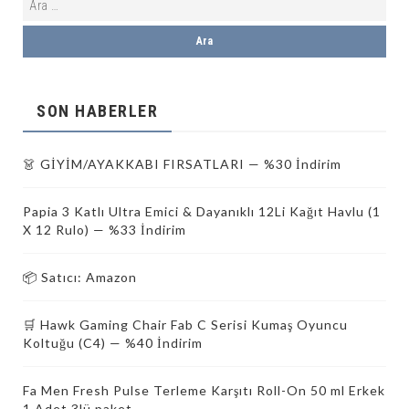
SON HABERLER
👗 GİYİM/AYAKKABI FIRSATLARI — %30 İndirim
Papia 3 Katlı Ultra Emici & Dayanıklı 12Li Kağıt Havlu (1
X 12 Rulo) — %33 İndirim
📦 Satıcı: Amazon
🛒 Hawk Gaming Chair Fab C Serisi Kumaş Oyuncu
Koltuğu (C4) — %40 İndirim
Fa Men Fresh Pulse Terleme Karşıtı Roll-On 50 ml Erkek
1 Adet 3lü paket