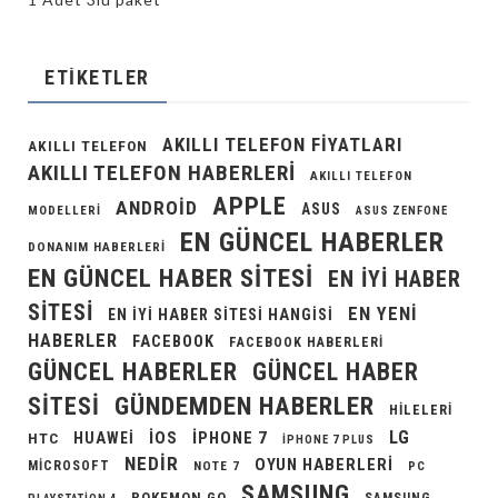
ETIKETLER
AKILLI TELEFON FIYATLARI
AKILLI TELEFON
AKILLI TELEFON HABERLERI
AKILLI TELEFON
APPLE
ANDROID
ASUS
MODELLERI
ASUS ZENFONE
EN GÜNCEL HABERLER
DONANIM HABERLERI
EN GÜNCEL HABER SITESI
EN IYI HABER
SITESI
EN YENI
EN IYI HABER SITESI HANGISI
HABERLER
FACEBOOK
FACEBOOK HABERLERI
GÜNCEL HABERLER
GÜNCEL HABER
GÜNDEMDEN HABERLER
SITESI
HILELERI
LG
IOS
IPHONE 7
HUAWEI
HTC
IPHONE 7 PLUS
NEDIR
OYUN HABERLERI
MICROSOFT
NOTE 7
PC
SAMSUNG
POKEMON GO