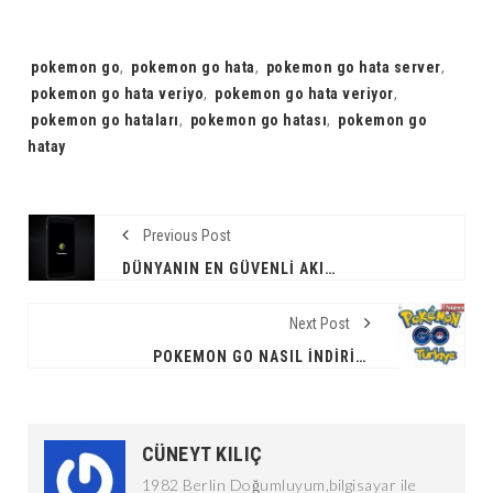
Tags:
pokemon go
,
pokemon go hata
,
pokemon go hata server
,
pokemon go hata veriyo
,
pokemon go hata veriyor
,
pokemon go hataları
,
pokemon go hatası
,
pokemon go
hatay
Previous Post
DÜNYANIN EN GÜVENLI AKILLI TELEFONU : BLACKBERRY DTEK50
Next Post
POKEMON GO NASIL İNDIRILIR?
CÜNEYT KILIÇ
1982 Berlin Doğumluyum,bilgisayar ile