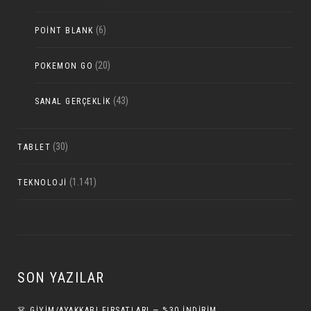
(6)
POINT BLANK
(20)
POKEMON GO
(43)
SANAL GERÇEKLIK
(30)
TABLET
(1.141)
TEKNOLOJI
SON YAZILAR
👗 GİYİM/AYAKKABI FIRSATLARI — %30 İNDIRIM