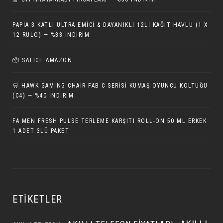
PAPIA 3 KATLI ULTRA EMICI & DAYANIKLI 12LI KAĞIT HAVLU (1 X
12 RULO) — %33 İNDIRIM
📦 SATICI: AMAZON
🛒 HAWK GAMING CHAIR FAB C SERISI KUMAŞ OYUNCU KOLTUĞU
(C4) — %40 İNDIRIM
FA MEN FRESH PULSE TERLEME KARŞITI ROLL-ON 50 ML ERKEK
1 ADET 3LÜ PAKET
ETIKETLER