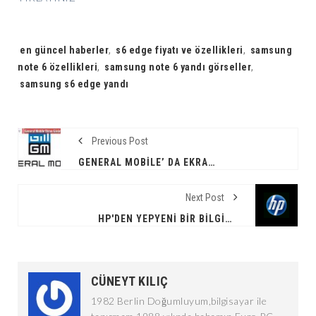
Tags:
en güncel haberler
,
s6 edge fiyatı ve özellikleri
,
samsung
note 6 özellikleri
,
samsung note 6 yandı görseller
,
samsung s6 edge yandı
Previous Post
GENERAL MOBILE’ DA EKRAN GÖRÜNTÜSÜ NASIL ALINIR?
Next Post
HP'DEN YEPYENI BIR BILGISAYAR DAHA !
CÜNEYT KILIÇ
1982 Berlin Doğumluyum,bilgisayar ile