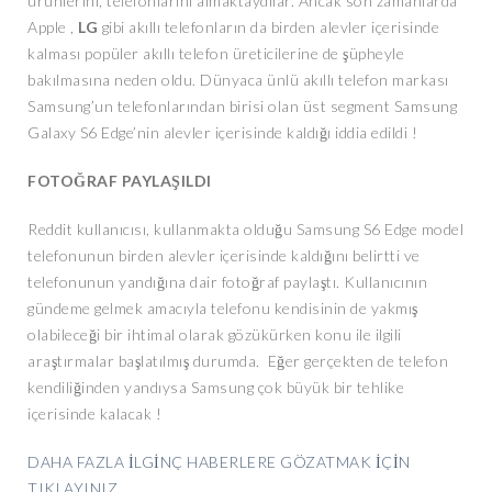
ürünlerini, telefonlarını almaktaydılar. Ancak son zamanlarda
Apple ,
LG
gibi akıllı telefonların da birden alevler içerisinde
kalması popüler akıllı telefon üreticilerine de şüpheyle
bakılmasına neden oldu. Dünyaca ünlü akıllı telefon markası
Samsung’un telefonlarından birisi olan üst segment Samsung
Galaxy S6 Edge’nin alevler içerisinde kaldığı iddia edildi !
FOTOĞRAF PAYLAŞILDI
Reddit kullanıcısı, kullanmakta olduğu Samsung S6 Edge model
telefonunun birden alevler içerisinde kaldığını belirtti ve
telefonunun yandığına dair fotoğraf paylaştı. Kullanıcının
gündeme gelmek amacıyla telefonu kendisinin de yakmış
olabileceği bir ihtimal olarak gözükürken konu ile ilgili
araştırmalar başlatılmış durumda. Eğer gerçekten de telefon
kendiliğinden yandıysa Samsung çok büyük bir tehlike
içerisinde kalacak !
DAHA FAZLA İLGİNÇ HABERLERE GÖZATMAK İÇİN
TIKLAYINIZ