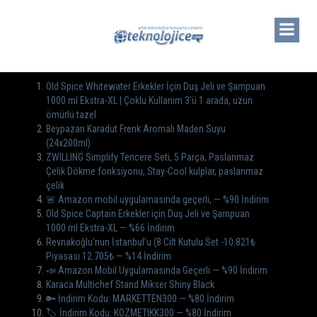
Old Spice Whitewater Erkekler İçin Duş Jeli ve Şampuan
1000 ml Ekstra-XL | Çoklu Kullanım 3’ü 1 arada, uzun
ömürlü tazel
Beypazarı Karadut Frenk Aromalı Maden Suyu
(24x200ml)
ZWILLING Simplify Tencere Seti, 5 Parça, Paslanmaz
Çelik Dökme fonksiyonu, Stay-Cool kulplar, paslanmaz
çelik
🚨 Amazon mobil uygulamasında geçerli, — %90 İndirim
Old Spice Captain Erkekler için Duş Jeli ve Şampuan
1000 ml Ekstra-XL — %66 İndirim
Revnakoğlu’nun İstanbul’u (8 Cilt Kutulu Set -10.821₺
Piyasası 12.705₺ — %14 İndirim
📣 Amazon Mobil Uygulamasında Geçerli — %90 İndirim
Karaca Multichef Stand Mikser Shiny Black
🔑 İndirim Kodu: MARKETTEN300 — %80 İndirim
🏷️ İndirim Kodu: KOZMETIKK300 — %80 İndirim