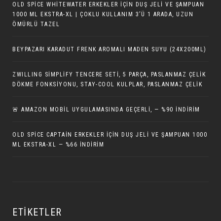
OLD SPICE WHITEWATER ERKEKLER İÇIN DUŞ JELI VE ŞAMPUAN
1000 ML EKSTRA-XL | ÇOKLU KULLANIM 3’Ü 1 ARADA, UZUN
ÖMÜRLÜ TAZEL
BEYPAZARI KARADUT FRENK AROMALI MADEN SUYU (24X200ML)
ZWILLING SIMPLIFY TENCERE SETI, 5 PARÇA, PASLANMAZ ÇELIK
DÖKME FONKSIYONU, STAY-COOL KULPLAR, PASLANMAZ ÇELIK
🚨 AMAZON MOBIL UYGULAMASINDA GEÇERLI, — %90 İNDIRIM
OLD SPICE CAPTAIN ERKEKLER IÇIN DUŞ JELI VE ŞAMPUAN 1000
ML EKSTRA-XL — %66 İNDIRIM
ETIKETLER