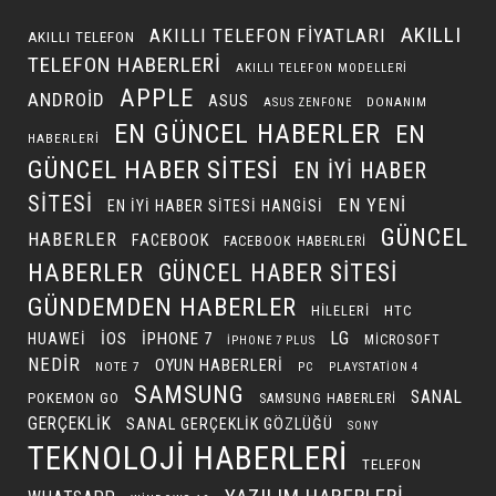
AKILLI
AKILLI TELEFON FIYATLARI
AKILLI TELEFON
TELEFON HABERLERI
AKILLI TELEFON MODELLERI
APPLE
ANDROID
ASUS
DONANIM
ASUS ZENFONE
EN GÜNCEL HABERLER
EN
HABERLERI
GÜNCEL HABER SITESI
EN IYI HABER
SITESI
EN YENI
EN IYI HABER SITESI HANGISI
GÜNCEL
HABERLER
FACEBOOK
FACEBOOK HABERLERI
HABERLER
GÜNCEL HABER SITESI
GÜNDEMDEN HABERLER
HILELERI
HTC
LG
IOS
IPHONE 7
HUAWEI
MICROSOFT
IPHONE 7 PLUS
NEDIR
OYUN HABERLERI
NOTE 7
PC
PLAYSTATION 4
SAMSUNG
SANAL
POKEMON GO
SAMSUNG HABERLERI
GERÇEKLIK
SANAL GERÇEKLIK GÖZLÜĞÜ
SONY
TEKNOLOJI HABERLERI
TELEFON