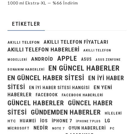
1000 ml Ekstra-XL — %66 İndirim
ETIKETLER
AKILLI TELEFON FIYATLARI
AKILLI TELEFON
AKILLI TELEFON HABERLERI
AKILLI TELEFON
APPLE
ANDROID
ASUS
MODELLERI
ASUS ZENFONE
EN GÜNCEL HABERLER
DONANIM HABERLERI
EN GÜNCEL HABER SITESI
EN IYI HABER
SITESI
EN YENI
EN IYI HABER SITESI HANGISI
HABERLER
FACEBOOK
FACEBOOK HABERLERI
GÜNCEL HABERLER
GÜNCEL HABER
GÜNDEMDEN HABERLER
SITESI
HILELERI
LG
IOS
IPHONE 7
HUAWEI
HTC
IPHONE 7 PLUS
NEDIR
OYUN HABERLERI
MICROSOFT
NOTE 7
PC