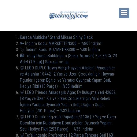
Karaca Multichef Stand Mikser Shiny Black
🔑 İndirim Kodu: MARKETTEN300 — %80 İndirim
🏷️ İndirim Kodu: KOZMETIKK300 — %80 İndirim
🛍️ Today Donut Bubblegum (Sakız Aromalı) Kek 35 Gr. 24
Adet (1 Kutu) | Sakız aromalı
🛒 LEGO DUPLO Town Vahşi Hayvan Aileleri: Penguenler
ve Aslanlar 10442 | 2 Yaş ve Üzeri Çocuklar için Hayvan
Figürleri İçeren Eğitici ve Yaratıcı Oyuncak Yapım Seti,
Hediye Fikri (10 Parça) — %55 İndirim
🛒 LEGO Friends Arkadaşlık Ağaç Ev Buluşma Yeri 42652
| 8 Yaş ve Üzeri Kız ve Erkek Çocukları için Mini Bebek
İçeren Yaratıcı Oyuncak Yapım Seti, Doğum Günü
Hediyesi (701 Parça) — %32 İndirim
🛒 LEGO Creator Egzotik Papağan 31136 | 7 Yaş ve Üzeri
Çocuklar için Kurbağaya Dönüşebilen Oyuncak Yapım
Seti, Hediye Fikri (253 Parça) — %35 İndirim
🛒 Tefal Ingenio Preference 12 Parça Tencere Seti | 6X