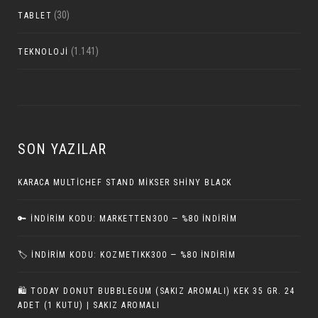
(30)
TABLET
(1.141)
TEKNOLOJI
SON YAZILAR
KARACA MULTICHEF STAND MIKSER SHINY BLACK
🔑 İNDIRIM KODU: MARKETTEN300 — %80 İNDIRIM
🏷️ İNDIRIM KODU: KOZMETIKK300 — %80 İNDIRIM
🛍️ TODAY DONUT BUBBLEGUM (SAKIZ AROMALI) KEK 35 GR. 24
ADET (1 KUTU) | SAKIZ AROMALI