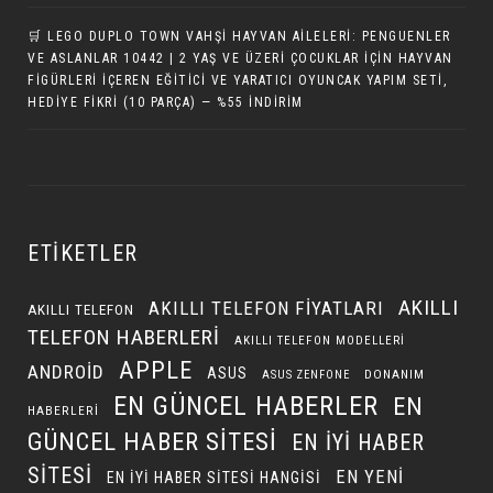
🛒 LEGO DUPLO TOWN VAHŞI HAYVAN AILELERI: PENGUENLER
VE ASLANLAR 10442 | 2 YAŞ VE ÜZERI ÇOCUKLAR IÇIN HAYVAN
FIGÜRLERI İÇEREN EĞITICI VE YARATICI OYUNCAK YAPIM SETI,
HEDIYE FIKRI (10 PARÇA) — %55 İNDIRIM
ETIKETLER
AKILLI
AKILLI TELEFON FIYATLARI
AKILLI TELEFON
TELEFON HABERLERI
AKILLI TELEFON MODELLERI
APPLE
ANDROID
ASUS
DONANIM
ASUS ZENFONE
EN GÜNCEL HABERLER
EN
HABERLERI
GÜNCEL HABER SITESI
EN IYI HABER
SITESI
EN YENI
EN IYI HABER SITESI HANGISI