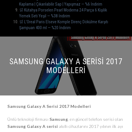
Kaplama | Çıkarılabilir Sap | Yapışmaz — %6 İndirim
🛒 Kütahya Porselen Pearl Moderna 24 Parça 6 Kişilik
Yemek Seti Yeşil — %38 İndirim
🛒 L’Oreal Paris Elseve Komple Direnç Dökülme Karşıtı
Şampuan 400 ml — %20 İndirim
SAMSUNG GALAXY A SERISI 2017
MODELLERI
Samsung Galaxy A Serisi 2017 Modelleri
Ünlü teknoloji firması
Samsung
, en güncel telefon serisi olan
Samsung Galaxy A serisi
akıllı cihazlarını 2017 yılının ilk ayı