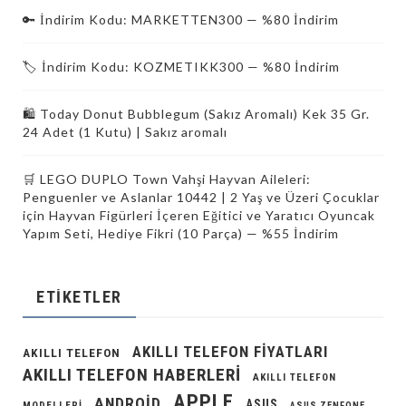
🔑 İndirim Kodu: MARKETTEN300 — %80 İndirim
🏷️ İndirim Kodu: KOZMETIKK300 — %80 İndirim
🛍️ Today Donut Bubblegum (Sakız Aromalı) Kek 35 Gr.
24 Adet (1 Kutu) | Sakız aromalı
🛒 LEGO DUPLO Town Vahşi Hayvan Aileleri:
Penguenler ve Aslanlar 10442 | 2 Yaş ve Üzeri Çocuklar
için Hayvan Figürleri İçeren Eğitici ve Yaratıcı Oyuncak
Yapım Seti, Hediye Fikri (10 Parça) — %55 İndirim
ETIKETLER
AKILLI TELEFON FIYATLARI
AKILLI TELEFON
AKILLI TELEFON HABERLERI
AKILLI TELEFON
APPLE
ANDROID
ASUS
MODELLERI
ASUS ZENFONE