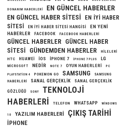
EN GÜNCEL HABERLER
DONANIM HABERLERI
EN GÜNCEL HABER SITESI
EN IYI HABER
SITESI
EN YENI
EN IYI HABER SITESI HANGISI
HABERLER
FACEBOOK
FACEBOOK HABERLERI
GÜNCEL HABERLER
GÜNCEL HABER
GÜNDEMDEN HABERLER
SITESI
HILELERI
LG
IOS
IPHONE 7
HUAWEI
HTC
IPHONE 7 PLUS
NEDIR
OYUN HABERLERI
MICROSOFT
NOTE 7
PC
SAMSUNG
POKEMON GO
SAMSUNG
PLAYSTATION 4
SANAL GERÇEKLIK
SANAL GERÇEKLIK
HABERLERI
TEKNOLOJI
GÖZLÜĞÜ
SONY
HABERLERI
WHATSAPP
TELEFON
WINDOWS
ÇIKIŞ TARIHI
YAZILIM HABERLERI
10
İPHONE