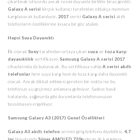
çıkartmak istiyordu ancak resmi duyumla birlikte biraz gecikti.
Galaxy A serisi
birçok kullanıcı tarafından oldukça memnun
karşılanarak kullanılıyor.
2017
serisi
Galaxy A serisi
akıllı
telefonların özelliklerine kısaca bir göz atalım.
Hepsi Suya Dayanıklı
İlk olarak
Sony
tarafından ortaya çıkan
suya
ve
toza
karşı
dayanıklılık
sertifikasını
Samsung Galaxy A
serisi
2017
cihazlarında da bulunacak. Bu sertifikaya sahip
A serisi
akıllı
telefonlar
hem suya karşı hem de toza karşı daha dayanıklı
olacak. Ancak dikkat edilmesi gereken bir nokta ise bu
telefonun su geçirmez anlamına gelmiyor. Sadece basit
hatalarda, yağmurda gibi durumlarda telefonunuzun
bozulmasını engelliyor.
Samsung Galaxy A3 (2017) Genel Özellikleri
Galaxy A3 akıllı telefon
serinin giriş telefonu diyebiliriz.
4.7
inç
boyutunda
Süper AMOLED 720p
ekran ile karşımıza