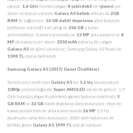
çıkıyor.
1.6 GHz
hızında çalışan
8
çekirdekli
bir
işlemci
yer
alıyor ve bunun yanında
Galaxy A3 bellek
miktarı da
2GB
RAM
ile sağlanıyor.
16 GB dahili depolama
alanı bulunan
telefonun microSD kart girişi ile
256 GB
’a kadar
arttırılabiliyor. Kamera kısmında ise
13 MP
arka kamera ve
8
MP
ön kamera yer alıyor.
2350 mAh
batarya ile çalışan
Galaxy A3
bir günü çıkartıyor. Samsung Galaxy A3 fiyatı ise
1598 TL
olarak belirlendi.
Samsung Galaxy A5 (2017) Genel Özellikleri
Serinin orta sınıfı olan
Galaxy A5
ise
5.2 inç
boyutunda ki
1080p
çözünürlüğünde
Super AMOLED
ekran ile geliyor. 1.9
GHz hızında çalışan 8 çekirdekli işlemci bulunan telefonda
3
GB RAM
ve
32
GB
dahili depolama alanı bulunuyor. Hem ön
kamerasında hem de arka kamerasında
16 MP
1.9 f/p
diyaframa sahip lens bulunuyor. 3000 mAh bataryası ile
birlikte gelen
Galaxy A5 1999 TL
olarak satılıyor.