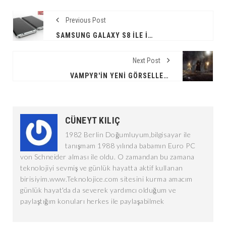
Previous Post
SAMSUNG GALAXY S8 İLE İLGILI HER ŞEY!
Next Post
VAMPYR'IN YENI GÖRSELLERI YAYINLANDI
CÜNEYT KILIÇ
1982 Berlin Doğumluyum,bilgisayar ile
tanışmam 1988 yılında babamın Euro PC
von Schneider alması ile oldu. O zamandan bu zamana
teknolojiyi sevmiş ve günlük hayatta aktif kullanan
birisiyim.www.Teknolojice.com sitesini kurma amacım
günlük hayat'da da severek yardımcı olduğum ve
paylaştığım konuları herkes ile paylaşabilmek