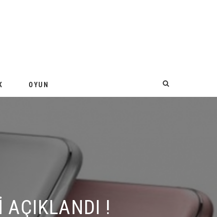
K
OYUN
ÇIKLANDI !