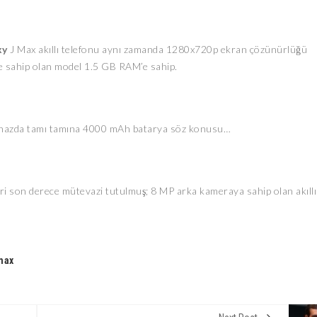
xy
J Max akıllı telefonu aynı zamanda 1280x720p ekran çözünürlüğü
iye sahip olan model 1.5 GB RAM’e sahip.
; Cihazda tamı tamına 4000 mAh batarya söz konusu…
ri son derece mütevazi tutulmuş; 8 MP arka kameraya sahip olan akıllı
max