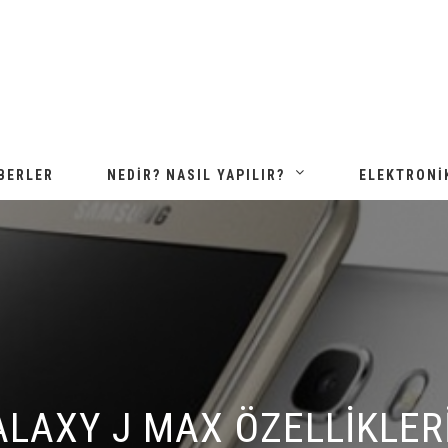
BERLER
NEDIR? NASIL YAPILIR?
ELEKTRONI
AXY J MAX ÖZELLIKLERI A