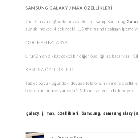
SAMSUNG GALAXY J MAX ÖZELLİKLERİ
7 inch büyüklüğünde büyük ekrana sahip Samsung
Gala
sunabilmekte. 4 çekirdekli 1.5 ghz hızında çalışan işlemc
4000 MAH BATARYA
Ürünün en dikkat çekici bir diğer özelliği ise bataryası
KAMERA ÖZELLİKLERİ
Tablet büyüklüğündeki devasa telefonun kamera özellikle
telefonun bunun yanında 2 MP ön kamerası bulunuyor.
Tags:
galaxy
,
j
,
max
,
özellikleri
,
Samsung
,
samsung alaxy j 