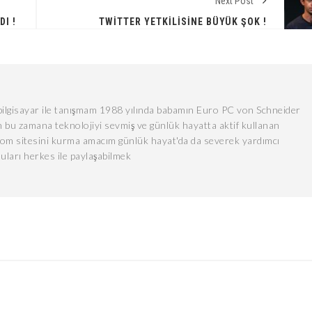
Next Post
I !
TWITTER YETKILISINE BÜYÜK ŞOK !
lgisayar ile tanışmam 1988 yılında babamın Euro PC von Schneider
 bu zamana teknolojiyi sevmiş ve günlük hayatta aktif kullanan
com sitesini kurma amacım günlük hayat'da da severek yardımcı
uları herkes ile paylaşabilmek