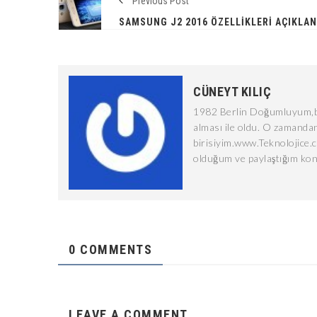
Previous Post
SAMSUNG J2 2016 ÖZELLIKLERI AÇIKLAND
CÜNEYT KILIÇ
1982 Berlin Doğumluyum,bi
alması ile oldu. O zamandan
birisiyim.www.Teknolojice.
olduğum ve paylaştığım kon
0 COMMENTS
LEAVE A COMMENT