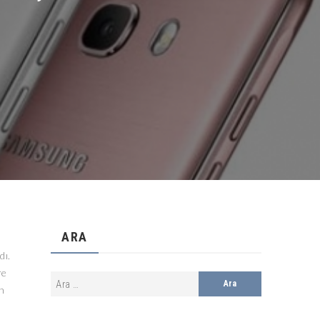
ARA
dı.
re
an