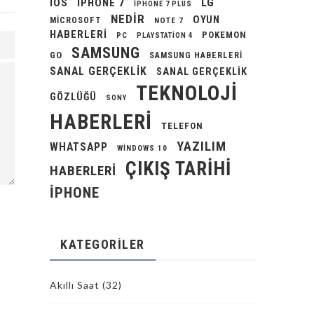
LG
IOS
IPHONE 7
IPHONE 7 PLUS
NEDIR
OYUN
MICROSOFT
NOTE 7
HABERLERI
POKEMON
PC
PLAYSTATION 4
SAMSUNG
GO
SAMSUNG HABERLERI
SANAL GERÇEKLIK
SANAL GERÇEKLIK
TEKNOLOJI
GÖZLÜĞÜ
SONY
HABERLERI
TELEFON
YAZILIM
WHATSAPP
WINDOWS 10
ÇIKIŞ TARIHI
HABERLERI
İPHONE
KATEGORILER
Akıllı Saat
(32)