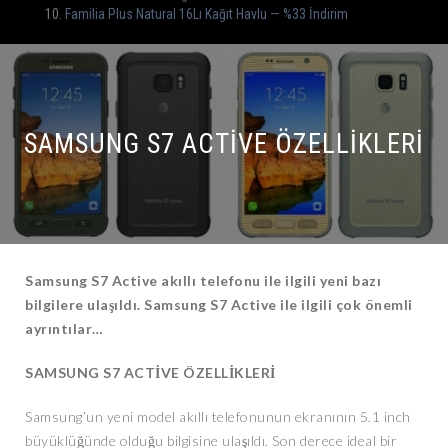
Familia Plus Natural 16Lı Kağıt Havlu — %33 İndirim
SAMSUNG S7 ACTIVE ÖZELLIKLERI
Samsung S7 Active akıllı telefonu ile ilgili yeni bazı
bilgilere ulaşıldı. Samsung S7 Active ile ilgili çok önemli
ayrıntılar…
SAMSUNG S7 ACTİVE ÖZELLİKLERİ
Samsung’un yeni model akıllı telefonunun ekranının 5.1 inch
büyüklüğünde olduğu bilgisine ulaşıldı. Son derece ideal bir