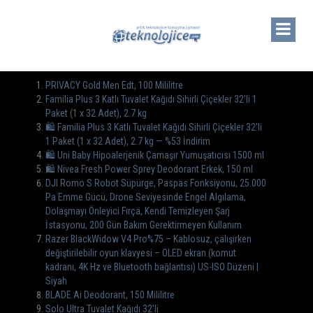
PRIVACY Gold Men Edt, 100 Mililitre
Familia Plus 3 Katlı Tuvalet Kağıdı Sihirli Çiçekler 32’li 1
Paket (1 x 32 Adet), 2.7 kg
🛍️ Familia Plus 3 Katlı Tuvalet Kağıdı Sihirli Çiçekler 32’li
1 Paket (1 x 32 Adet), 2.7 kg — %53 İndirim
🛍️ Uni Baby Hipoalerjenik Çamaşır Yumuşatıcısı 1500 ml
🛍️ Nivea Fresh Power Sprey Deodorant Erkek, 150 ml
DJI Romo S Robot Süpürge, Paspas Fonksiyonu, 25.000
Pa Emme Gücü, Drone Seviyesinde Engel Algılama,
Dolaşmayı Önleyici Fırça, Kendi Temizleyen Şarj
İstasyonu, 200 Gün Bakım Gerektirmeyen Kullanım
Razer BlackWidow V4 Pro%75 – Kablosuz, çalışırken
değiştirilebilir oyun klavyesi – OLED ekran (komut
kadranı, 4K Hz ve Bluetooth bağlantısı) US-ISO Düzeni |
Siyah
BLADE Ai Deodorant, 150 Mililitre
Solo Ultra Tuvalet Kağıdı 32’li