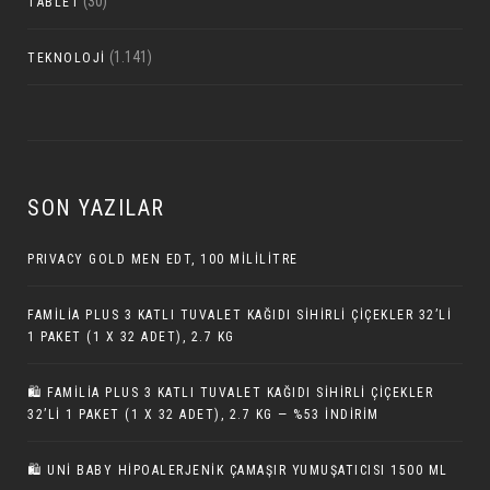
(30)
TABLET
(1.141)
TEKNOLOJI
SON YAZILAR
PRIVACY GOLD MEN EDT, 100 MILILITRE
FAMILIA PLUS 3 KATLI TUVALET KAĞIDI SIHIRLI ÇIÇEKLER 32’LI
1 PAKET (1 X 32 ADET), 2.7 KG
🛍️ FAMILIA PLUS 3 KATLI TUVALET KAĞIDI SIHIRLI ÇIÇEKLER
32’LI 1 PAKET (1 X 32 ADET), 2.7 KG — %53 İNDIRIM
🛍️ UNI BABY HIPOALERJENIK ÇAMAŞIR YUMUŞATICISI 1500 ML