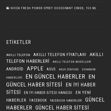
🛍️ NIVEA FRESH POWER SPREY DEODORANT ERKEK, 150 ML
ETIKETLER
AKILLI
AKILLI TELEFON FIYATLARI
AKILLI TELEFON
TELEFON HABERLERI
AKILLI TELEFON MODELLERI
APPLE
ANDROID
ASUS
DONANIM
ASUS ZENFONE
EN GÜNCEL HABERLER
EN
HABERLERI
GÜNCEL HABER SITESI
EN IYI HABER
SITESI
EN YENI
EN IYI HABER SITESI HANGISI
GÜNCEL
HABERLER
FACEBOOK
FACEBOOK HABERLERI
HABERLER
GÜNCEL HABER SITESI