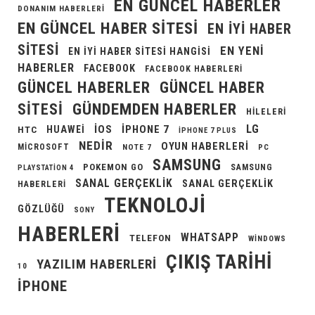
EN GÜNCEL HABERLER
DONANIM HABERLERI
EN GÜNCEL HABER SITESI
EN IYI HABER
SITESI
EN YENI
EN IYI HABER SITESI HANGISI
HABERLER
FACEBOOK
FACEBOOK HABERLERI
GÜNCEL HABERLER
GÜNCEL HABER
GÜNDEMDEN HABERLER
SITESI
HILELERI
LG
IOS
IPHONE 7
HUAWEI
HTC
IPHONE 7 PLUS
NEDIR
OYUN HABERLERI
MICROSOFT
NOTE 7
PC
SAMSUNG
POKEMON GO
SAMSUNG
PLAYSTATION 4
SANAL GERÇEKLIK
SANAL GERÇEKLIK
HABERLERI
TEKNOLOJI
GÖZLÜĞÜ
SONY
HABERLERI
WHATSAPP
TELEFON
WINDOWS
ÇIKIŞ TARIHI
YAZILIM HABERLERI
10
İPHONE