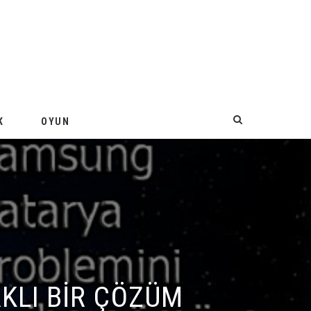
K
OYUN
I BIR ÇÖZÜM