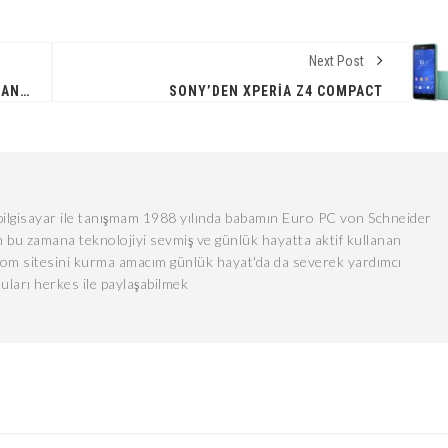
Next Post
PES 2016 SISTEM GEREKSINIMLERI AÇIKLANDI
SONY’DEN XPERIA Z4 COMPACT
lgisayar ile tanışmam 1988 yılında babamın Euro PC von Schneider
 bu zamana teknolojiyi sevmiş ve günlük hayatta aktif kullanan
com sitesini kurma amacım günlük hayat'da da severek yardımcı
uları herkes ile paylaşabilmek