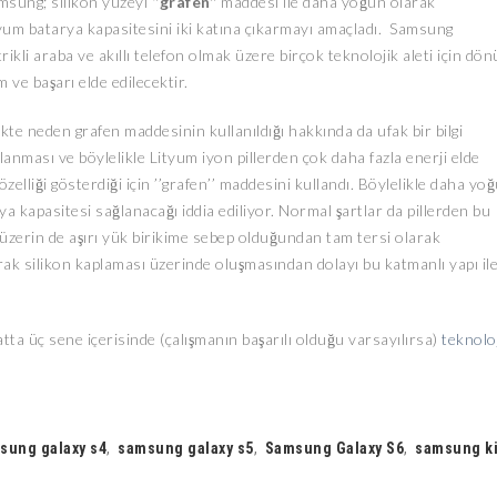
amsung; silikon yüzeyi
‘’grafen’’
maddesi ile daha yoğun olarak
tyum batarya kapasitesini iki katına çıkarmayı amaçladı. Samsung
ktrikli araba ve akıllı telefon olmak üzere birçok teknolojik aleti için dö
 ve başarı elde edilecektir.
e neden grafen maddesinin kullanıldığı hakkında da ufak bir bilgi
anması ve böylelikle Lityum iyon pillerden çok daha fazla enerji elde
özelliği gösterdiği için ’’grafen’’ maddesini kullandı. Böylelikle daha yo
ya kapasitesi sağlanacağı iddia ediliyor. Normal şartlar da pillerden bu
 üzerin de aşırı yük birikime sebep olduğundan tam tersi olarak
rak silikon kaplaması üzerinde oluşmasından dolayı bu katmanlı yapı il
atta üç sene içerisinde (çalışmanın başarılı olduğu varsayılırsa)
teknolo
sung galaxy s4
,
samsung galaxy s5
,
Samsung Galaxy S6
,
samsung k