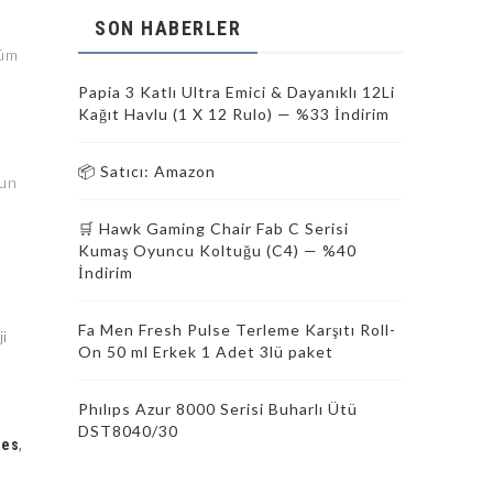
SON HABERLER
nüm
Papia 3 Katlı Ultra Emici & Dayanıklı 12Li
Kağıt Havlu (1 X 12 Rulo) — %33 İndirim
📦 Satıcı: Amazon
ğun
🛒 Hawk Gaming Chair Fab C Serisi
Kumaş Oyuncu Koltuğu (C4) — %40
e
İndirim
Fa Men Fresh Pulse Terleme Karşıtı Roll-
ji
On 50 ml Erkek 1 Adet 3lü paket
Phılıps Azur 8000 Serisi Buharlı Ütü
DST8040/30
ies
,