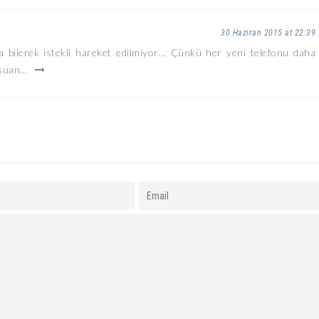
30 Haziran 2015 at 22:39
a bilerek istekli hareket edilmiyor… Çünkü her yeni telefonu daha
 suan…