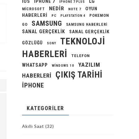
LG
IOS
IPHONE 7
IPHONE 7 PLUS
NEDIR
OYUN
MICROSOFT
NOTE 7
HABERLERI
POKEMON
PC
PLAYSTATION 4
SAMSUNG
GO
SAMSUNG HABERLERI
SANAL GERÇEKLIK
SANAL GERÇEKLIK
TEKNOLOJI
GÖZLÜĞÜ
SONY
HABERLERI
TELEFON
YAZILIM
WHATSAPP
WINDOWS 10
ÇIKIŞ TARIHI
HABERLERI
İPHONE
KATEGORILER
Akıllı Saat
(32)