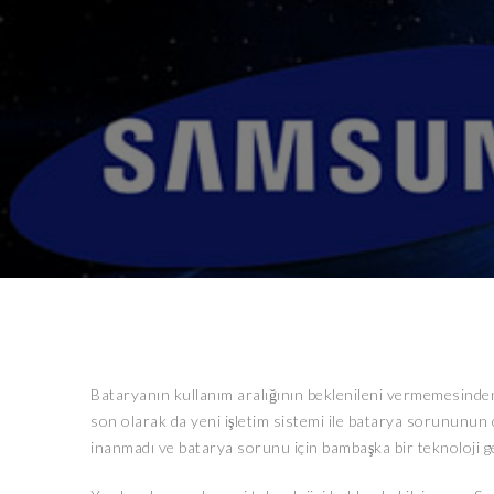
Bataryanın kullanım aralığının beklenileni vermemesinde
son olarak da yeni işletim sistemi ile batarya sorununun
inanmadı ve batarya sorunu için bambaşka bir teknoloji gel