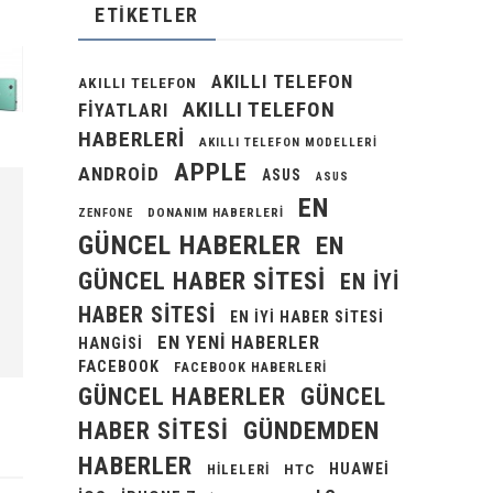
ETIKETLER
AKILLI TELEFON
AKILLI TELEFON
AKILLI TELEFON
FIYATLARI
HABERLERI
AKILLI TELEFON MODELLERI
APPLE
ANDROID
ASUS
ASUS
EN
DONANIM HABERLERI
ZENFONE
GÜNCEL HABERLER
EN
GÜNCEL HABER SITESI
EN IYI
HABER SITESI
EN IYI HABER SITESI
EN YENI HABERLER
HANGISI
FACEBOOK
FACEBOOK HABERLERI
GÜNCEL HABERLER
GÜNCEL
GÜNDEMDEN
HABER SITESI
HABERLER
HUAWEI
HILELERI
HTC