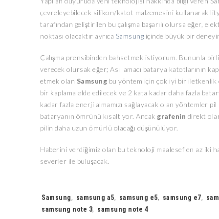
Yapılan duyuruda yeni teknolojisi hakkında bilgi veren S
çevreleyebilecek silikon/katot malzemesini kullanarak li
tarafından geliştirilen bu çalışma başarılı olursa eğer, ele
noktası olacaktır ayrıca
Samsung
içinde büyük bir deneyim
Çalışma prensibinden bahsetmek istiyorum. Bununla birlikt
verecek olursak eğer; Asıl amacı batarya katotlarının kapl
etmek olan
Samsung
bu yöntem için çok iyi bir iletkenlik 
bir kaplama elde edilecek ve 2 kata kadar daha fazla batar
kadar fazla enerji almamızı sağlayacak olan yöntemler pil
bataryanın ömrünü kısaltıyor. Ancak
grafenin
direkt ola
pilin daha uzun ömürlü olacağı düşünülüyor.
Haberini verdiğimiz olan bu teknoloji maalesef en az iki h
severler ile buluşacak.
Tags:
Samsung
,
samsung a5
,
samsung e5
,
samsung e7
,
sam
samsung note 3
,
samsung note 4