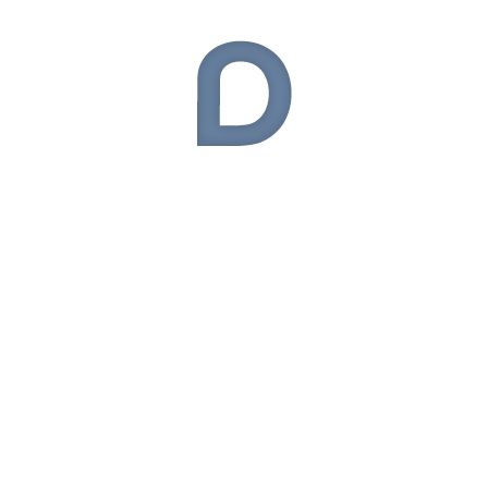
General Mobile
(9)
Giyilebilir Teknoloji
(50)
Haberler
(54)
Huawei
(29)
iOS
(56)
iOS Oyunlar
(28)
iOS Uygulamalar
(57)
Lenovo
(16)
LG
(57)