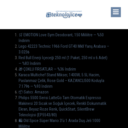
🛒 EMOTION Love Sym Deodorant, 150 Mililitre — %50
İndirim
Lego 42223 Technic 1966 Ford GT40 MkII Yarış Arabası –
3.025₺
Red Bull Enerji İçeceği 250 ml (1 Paket, 250 ml x 6 Adet)
— %83 İndirim
🎁 ÇOKLU FIRSATLAR — %36 İndirim
Karaca Multichef Stand Mikser, 1400W, 5.5L Hacim,
Paslanmaz Çelik, Rose Gold – KAZANCLI500 Koduyla
7.179₺ — %93 İndirim
📦 Satıcı: Amazon
Philips 5500 Serisi LatteGo Tam Otomatik Espresso
Makinesi 20 Sıcak ve Soğuk İçecek, Renkli Dokunmatik
Ekran, Beyaz Roze Renk, QuickStart, SilentBrew
Teknolojisi (EP5543/80)
🛍️ Old Spice Süper Mario 3’ü 1 Arada Duş Jeli 1000
Mililitre