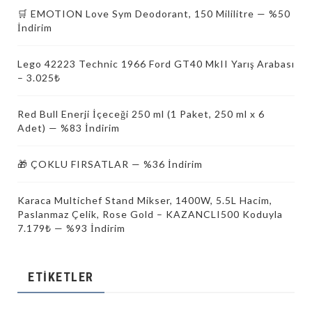
🛒 EMOTION Love Sym Deodorant, 150 Mililitre — %50
İndirim
Lego 42223 Technic 1966 Ford GT40 MkII Yarış Arabası
– 3.025₺
Red Bull Enerji İçeceği 250 ml (1 Paket, 250 ml x 6
Adet) — %83 İndirim
🎁 ÇOKLU FIRSATLAR — %36 İndirim
Karaca Multichef Stand Mikser, 1400W, 5.5L Hacim,
Paslanmaz Çelik, Rose Gold – KAZANCLI500 Koduyla
7.179₺ — %93 İndirim
ETIKETLER