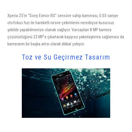
Xperia Z5’in “Sony Exmor RS” sensöre sahip kamerası, 0.03 saniye
otofokus hızı ile hareketli nesne çekimlerini neredeyse kusursuz
şekilde yapabilmenize olanak sağlıyor. Varsayılan 8 MP kamera
çözünürlüğünü 23 MP’e çıkartarak kayıpsız yakınlaştırma sağlaması da
kameranın bir başka artısı olarak dikkat çekiyor.
Toz ve Su Geçirmez Tasarım