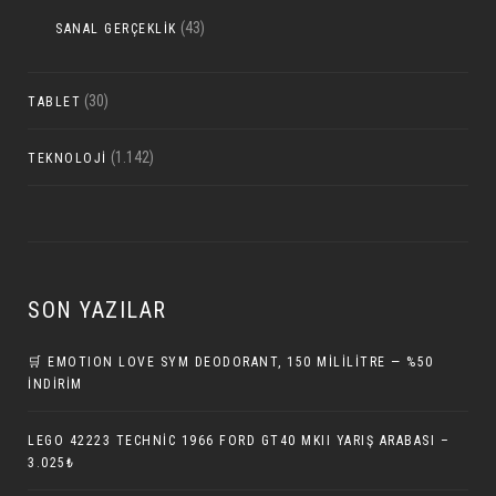
(43)
SANAL GERÇEKLIK
(30)
TABLET
(1.142)
TEKNOLOJI
SON YAZILAR
🛒 EMOTION LOVE SYM DEODORANT, 150 MILILITRE — %50
İNDIRIM
LEGO 42223 TECHNIC 1966 FORD GT40 MKII YARIŞ ARABASI –
3.025₺