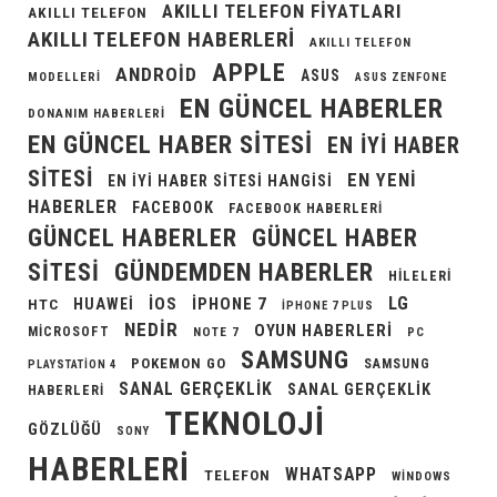
AKILLI TELEFON FIYATLARI
AKILLI TELEFON
AKILLI TELEFON HABERLERI
AKILLI TELEFON
APPLE
ANDROID
ASUS
MODELLERI
ASUS ZENFONE
EN GÜNCEL HABERLER
DONANIM HABERLERI
EN GÜNCEL HABER SITESI
EN IYI HABER
SITESI
EN YENI
EN IYI HABER SITESI HANGISI
HABERLER
FACEBOOK
FACEBOOK HABERLERI
GÜNCEL HABERLER
GÜNCEL HABER
GÜNDEMDEN HABERLER
SITESI
HILELERI
LG
IOS
IPHONE 7
HUAWEI
HTC
IPHONE 7 PLUS
NEDIR
OYUN HABERLERI
MICROSOFT
NOTE 7
PC
SAMSUNG
POKEMON GO
SAMSUNG
PLAYSTATION 4
SANAL GERÇEKLIK
SANAL GERÇEKLIK
HABERLERI
TEKNOLOJI
GÖZLÜĞÜ
SONY
HABERLERI
WHATSAPP
TELEFON
WINDOWS