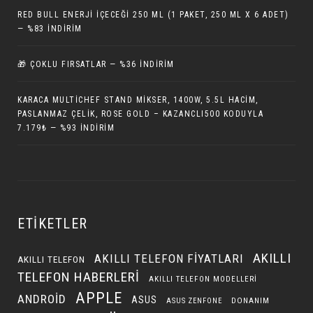
RED BULL ENERJI İÇECEĞI 250 ML (1 PAKET, 250 ML X 6 ADET)
— %83 İNDIRIM
🎁 ÇOKLU FIRSATLAR — %36 İNDIRIM
KARACA MULTICHEF STAND MIKSER, 1400W, 5.5L HACIM,
PASLANMAZ ÇELIK, ROSE GOLD – KAZANCLI500 KODUYLA
7.179₺ — %93 İNDIRIM
ETIKETLER
AKILLI
AKILLI TELEFON FIYATLARI
AKILLI TELEFON
TELEFON HABERLERI
AKILLI TELEFON MODELLERI
APPLE
ANDROID
ASUS
DONANIM
ASUS ZENFONE