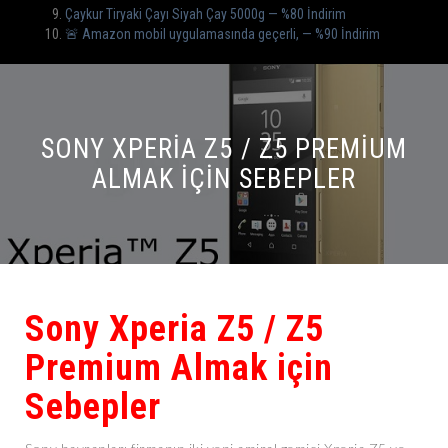
Çaykur Tiryaki Çayı Siyah Çay 5000g — %80 İndirim
🚨 Amazon mobil uygulamasında geçerli, — %90 İndirim
SONY XPERIA Z5 / Z5 PREMIUM
ALMAK IÇIN SEBEPLER
Sony Xperia Z5 / Z5
Premium Almak için
Sebepler