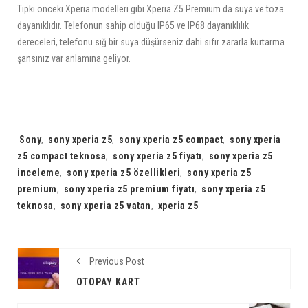
Tıpkı önceki Xperia modelleri gibi Xperia Z5 Premium da suya ve toza
dayanıklıdır. Telefonun sahip olduğu IP65 ve IP68 dayanıklılık
dereceleri, telefonu sığ bir suya düşürseniz dahi sıfır zararla kurtarma
şansınız var anlamına geliyor.
Tags:
Sony
,
sony xperia z5
,
sony xperia z5 compact
,
sony xperia
z5 compact teknosa
,
sony xperia z5 fiyatı
,
sony xperia z5
inceleme
,
sony xperia z5 özellikleri
,
sony xperia z5
premium
,
sony xperia z5 premium fiyatı
,
sony xperia z5
teknosa
,
sony xperia z5 vatan
,
xperia z5
Previous Post
OTOPAY KART