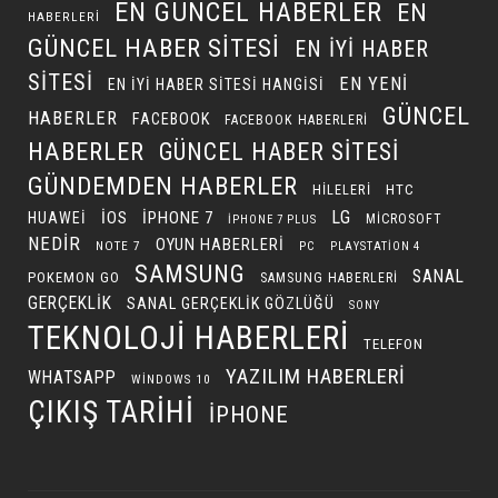
EN GÜNCEL HABERLER
EN
HABERLERI
GÜNCEL HABER SITESI
EN IYI HABER
SITESI
EN YENI
EN IYI HABER SITESI HANGISI
GÜNCEL
HABERLER
FACEBOOK
FACEBOOK HABERLERI
HABERLER
GÜNCEL HABER SITESI
GÜNDEMDEN HABERLER
HILELERI
HTC
LG
IOS
IPHONE 7
HUAWEI
MICROSOFT
IPHONE 7 PLUS
NEDIR
OYUN HABERLERI
NOTE 7
PC
PLAYSTATION 4
SAMSUNG
SANAL
POKEMON GO
SAMSUNG HABERLERI
GERÇEKLIK
SANAL GERÇEKLIK GÖZLÜĞÜ
SONY
TEKNOLOJI HABERLERI
TELEFON
YAZILIM HABERLERI
WHATSAPP
WINDOWS 10
ÇIKIŞ TARIHI
İPHONE