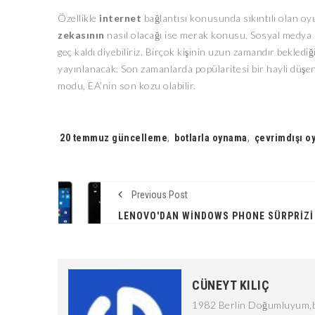
Özellikle
internet
bağlantısı konusunda sıkıntılı olan o
zekasının
nasıl olacağı ise merak konusu. Sosyal medya 
geç kaldı diyebiliriz. Birçok kişinin uzun zamandır beklediğ
yayınlanacak. Son zamanlarda popülaritesi bir hayli düşen
modu, EA’nin son kozu olabilir.
Tags:
20 temmuz güncelleme
,
botlarla oynama
,
çevrimdışı o
Previous Post
LENOVO'DAN WINDOWS PHONE SÜRPRIZI 
CÜNEYT KILIÇ
1982 Berlin Doğumluyum,bi