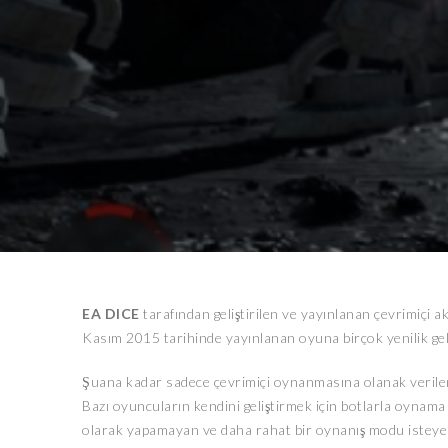
EA DICE
tarafından geliştirilen ve yayınlanan çevrimiçi 
Kasım 2015 tarihinde yayınlanan oyuna birçok yenilik gelmi
Şuana kadar sadece çevrimiçi oynanmasına olanak verilen
Bazı oyuncuların kendini geliştirmek için botlarla oynama is
olarak yapamayan ve daha rahat bir oynanış modu isteye