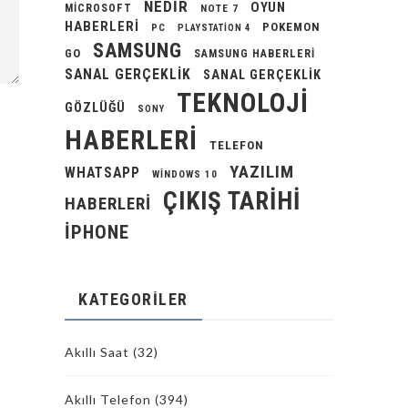
NEDIR
OYUN
MICROSOFT
NOTE 7
HABERLERI
POKEMON
PC
PLAYSTATION 4
SAMSUNG
GO
SAMSUNG HABERLERI
SANAL GERÇEKLIK
SANAL GERÇEKLIK
TEKNOLOJI
GÖZLÜĞÜ
SONY
HABERLERI
TELEFON
YAZILIM
WHATSAPP
WINDOWS 10
ÇIKIŞ TARIHI
HABERLERI
İPHONE
KATEGORILER
Akıllı Saat
(32)
Akıllı Telefon
(394)