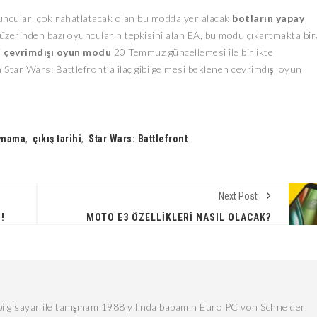
yuncuları çok rahatlatacak olan bu modda yer alacak
botların yapay
üzerinden bazı oyuncuların tepkisini alan EA, bu modu çıkartmakta bir
i
çevrimdışı oyun modu
20 Temmuz güncellemesi ile birlikte
 Star Wars: Battlefront’a ilaç gibi gelmesi beklenen çevrimdışı oyun
ynama
,
çıkış tarihi
,
Star Wars: Battlefront
Next Post
!
MOTO E3 ÖZELLIKLERI NASIL OLACAK?
lgisayar ile tanışmam 1988 yılında babamın Euro PC von Schneider