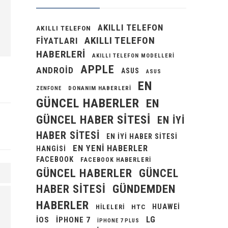
AKILLI TELEFON
AKILLI TELEFON
AKILLI TELEFON
FIYATLARI
HABERLERI
AKILLI TELEFON MODELLERI
APPLE
ANDROID
ASUS
ASUS
EN
DONANIM HABERLERI
ZENFONE
GÜNCEL HABERLER
EN
GÜNCEL HABER SITESI
EN IYI
HABER SITESI
EN IYI HABER SITESI
EN YENI HABERLER
HANGISI
FACEBOOK
FACEBOOK HABERLERI
GÜNCEL HABERLER
GÜNCEL
GÜNDEMDEN
HABER SITESI
HABERLER
HUAWEI
HILELERI
HTC
LG
IOS
IPHONE 7
IPHONE 7 PLUS