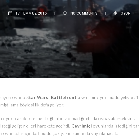
17 TEMMUZ 2016
|
NO COMMENTS
|
OYUN
aksiyon oyunu S
tar Wars: Battlefront
‘a yeni bir oyun modu geliyor. 
şti ama böylesi ilk defa geliyor.
 oyunu artık internet bağlantınız olmadığında da oynayabileceksiniz.
teği geliştiricileri harekete geçirdi.
Çevrimiçi
oyunlarda istediğini ta
n oyuncular için bot modu çok yakın zamanda yayınlanacak.