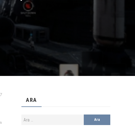
17
ARA
m