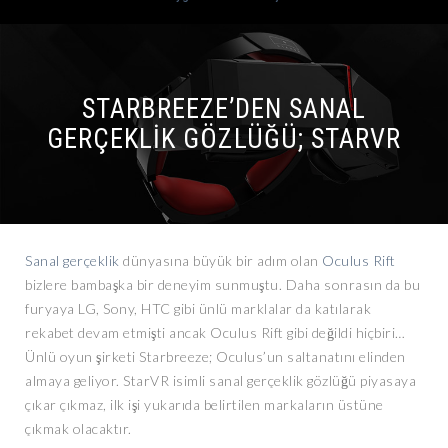
STARBREEZE’DEN SANAL
GERÇEKLIK GÖZLÜĞÜ; STARVR
Sanal gerçeklik
dünyasına büyük bir adım olan
Oculus Rift
bizlere bambaşka bir deneyim sunmuştu. Daha sonrasın da bu
furyaya LG, Sony, HTC gibi ünlü marklalar da katılarak
rekabet devam etmişti ancak Oculus Rift gibi değildi hiçbiri…
Ünlü oyun şirketi Starbreeze; Oculus’un saltanatını elinden
almaya geliyor. StarVR isimli sanal gerçeklik gözlüğü piyasaya
çıkar çıkmaz, ilk işi yukarıda belirtilen markaların üstüne
çıkmak olacaktır.