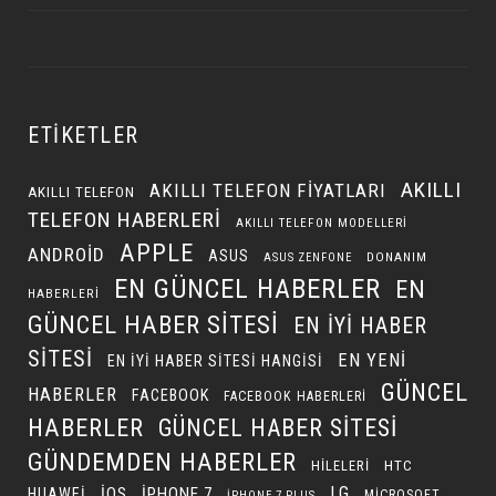
ETIKETLER
AKILLI
AKILLI TELEFON FIYATLARI
AKILLI TELEFON
TELEFON HABERLERI
AKILLI TELEFON MODELLERI
APPLE
ANDROID
ASUS
DONANIM
ASUS ZENFONE
EN GÜNCEL HABERLER
EN
HABERLERI
GÜNCEL HABER SITESI
EN IYI HABER
SITESI
EN YENI
EN IYI HABER SITESI HANGISI
GÜNCEL
HABERLER
FACEBOOK
FACEBOOK HABERLERI
HABERLER
GÜNCEL HABER SITESI
GÜNDEMDEN HABERLER
HILELERI
HTC
LG
IOS
IPHONE 7
HUAWEI
MICROSOFT
IPHONE 7 PLUS