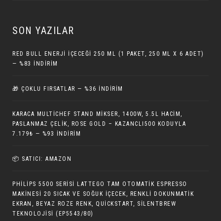
SON YAZILAR
RED BULL ENERJI İÇECEĞI 250 ML (1 PAKET, 250 ML X 6 ADET)
— %83 İNDIRIM
🎁 ÇOKLU FIRSATLAR — %36 İNDIRIM
KARACA MULTICHEF STAND MIKSER, 1400W, 5.5L HACIM,
PASLANMAZ ÇELIK, ROSE GOLD – KAZANCLI500 KODUYLA
7.179₺ — %93 İNDIRIM
📦 SATICI: AMAZON
PHILIPS 5500 SERISI LATTEGO TAM OTOMATIK ESPRESSO
MAKINESI 20 SICAK VE SOĞUK İÇECEK, RENKLI DOKUNMATIK
EKRAN, BEYAZ ROZE RENK, QUICKSTART, SILENTBREW
TEKNOLOJISI (EP5543/80)