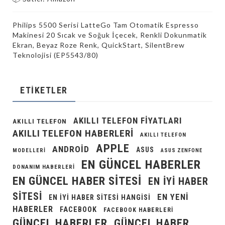
Philips 5500 Serisi LatteGo Tam Otomatik Espresso
Makinesi 20 Sıcak ve Soğuk İçecek, Renkli Dokunmatik
Ekran, Beyaz Roze Renk, QuickStart, SilentBrew
Teknolojisi (EP5543/80)
ETIKETLER
AKILLI TELEFON FIYATLARI
AKILLI TELEFON
AKILLI TELEFON HABERLERI
AKILLI TELEFON
APPLE
ANDROID
ASUS
MODELLERI
ASUS ZENFONE
EN GÜNCEL HABERLER
DONANIM HABERLERI
EN GÜNCEL HABER SITESI
EN IYI HABER
SITESI
EN YENI
EN IYI HABER SITESI HANGISI
HABERLER
FACEBOOK
FACEBOOK HABERLERI
GÜNCEL HABERLER
GÜNCEL HABER