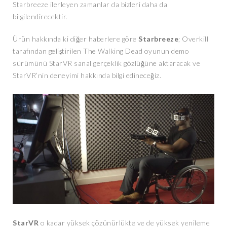
Starbreeze ilerleyen zamanlar da bizleri daha da
bilgilendirecektir.
Ürün hakkında ki diğer haberlere göre
Starbreeze
; Overkill
tarafından geliştirilen The Walking Dead oyunun demo
sürümünü StarVR sanal gerçeklik gözlüğüne aktaracak ve
StarVR’nin deneyimi hakkında bilgi edineceğiz.
StarVR
o kadar yüksek çözünürlükte ve de yüksek yenileme