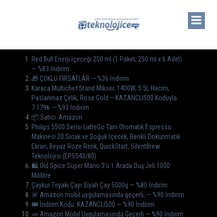
Red Bull Enerji İçeceği 250 ml (1 Paket, 250 ml x 6 Adet)
— %83 İndirim
🎁 ÇOKLU FIRSATLAR — %36 İndirim
Karaca Multichef Stand Mikser, 1400W, 5.5L Hacim,
Paslanmaz Çelik, Rose Gold – KAZANCLI500 Koduyla
7.179₺ — %93 İndirim
📦 Satıcı: Amazon
Philips 5500 Serisi LatteGo Tam Otomatik Espresso
Makinesi 20 Sıcak ve Soğuk İçecek, Renkli Dokunmatik
Ekran, Beyaz Roze Renk, QuickStart, SilentBrew
Teknolojisi (EP5543/80)
🛍️ Old Spice Süper Mario 3’ü 1 Arada Duş Jeli 1000
Mililitre
Çaykur Tiryaki Çayı Siyah Çay 5000g — %80 İndirim
🚨 Amazon mobil uygulamasında geçerli, — %90 İndirim
🎟️ İndirim Kodu: KAZANCLI500 — %90 İndirim
📣 Amazon Mobil Uygulamasında Geçerli — %90 İndirim