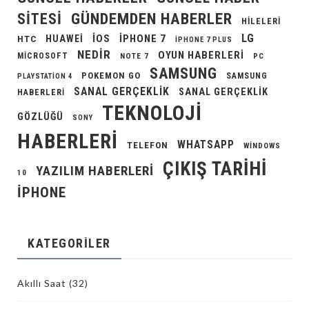
GÜNDEMDEN HABERLER
SITESI
HILELERI
LG
IOS
IPHONE 7
HUAWEI
HTC
IPHONE 7 PLUS
NEDIR
OYUN HABERLERI
MICROSOFT
NOTE 7
PC
SAMSUNG
POKEMON GO
SAMSUNG
PLAYSTATION 4
SANAL GERÇEKLIK
SANAL GERÇEKLIK
HABERLERI
TEKNOLOJI
GÖZLÜĞÜ
SONY
HABERLERI
WHATSAPP
TELEFON
WINDOWS
ÇIKIŞ TARIHI
YAZILIM HABERLERI
10
İPHONE
KATEGORILER
Akıllı Saat
(32)