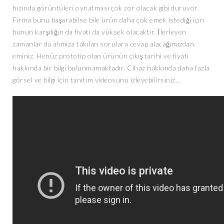
hızında görüntüleri oynatması çok zor olacak gibi duruyor.
Firma bunu başarabilse bile ürün daha çok emek istediği için
bunun karşılığın da fiyatı da yüksek olacaktır. İlerleyen
zamanlar da alımıza takılan sorulara cevap alacağımızdan
eminiz. Henüz prototip olan ürünün çıkış tarihi ve fiyatı
hakkında bir bilgi bulunmamaktadır. Cihaz hakkında daha fazla
görsel ve bilgi için tanıtım videosunu izleyebilirsiniz…