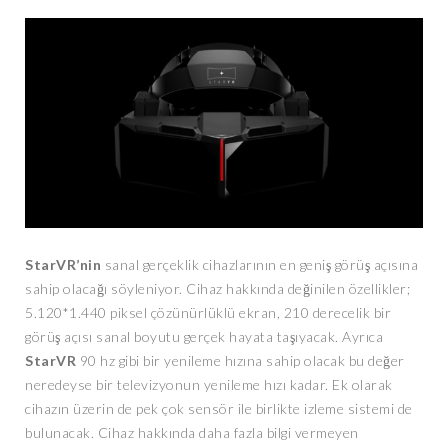
StarVR’nin
sanal gerçeklik cihazlarının en geniş görüş açısına
sahip olacağı söyleniyor. Cihaz hakkında değinilen özellikler;
5.120*1.440 piksel çözünürlüklü ekran, 210 derecelik bir
görüş açısı sanal boyutu gerçek hayata taşıyacak. Ayrıca
StarVR
90 hz gibi bir yenileme hızına sahip olacak bu değer
neredeyse bir televizyonun yenileme hızı kadar. Ek olarak
cihazın üzerin de pek çok sensör ile birlikte izleme sistemi de
bulunacak. Cihaz hakkında daha fazla bilgi vermeyen