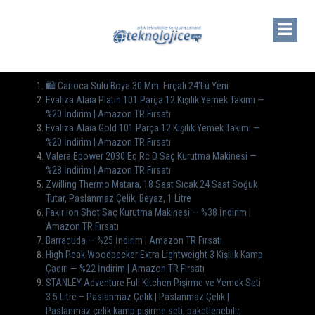
🛍️ Carioca Sulu Boya 30 Mm. Fırçalı 24’Lü Yeni
Evaliza Alaia Platin 101 Parça 12 Kişilik Yemek Takımı —
%20 İndirim | Amazon TR Fırsatı
Evaliza Alaia Gold 101 Parça 12 Kişilik Yemek Takımı —
%20 İndirim | Amazon TR Fırsatı
Valera Epower 2030 Eq Rc D Saç Kurutma Makinesi —
%28 İndirim | Amazon TR Fırsatı
Zwilling Thermo Matara, 18 Saat Sıcak 24 Saat Soğuk
Tutar, Paslanmaz Çelik, Beyaz, 1 Litre
Fakir Ion Shot Saç Kurutma Makinesi — %38 İndirim |
Amazon TR Fırsatı
Barracuda — %25 İndirim | Amazon TR Fırsatı
High Peak Woodpecker Extra Lightweight 3 Kişilik Kamp
Çadırı — %22 İndirim | Amazon TR Fırsatı
STANLEY Adventure Full Kitchen Pişirme ve Yemek Seti
3.5 Litre – Paslanmaz Çelik | Paslanmaz Çelik |
Paslanmaz çelik kamp pişirme seti, paketlenebilir,