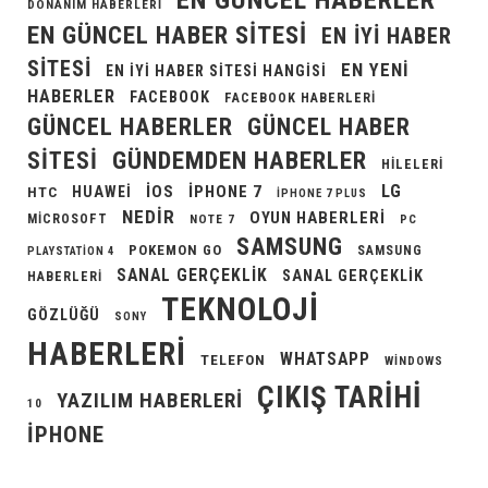
DONANIM HABERLERI
EN GÜNCEL HABER SITESI
EN IYI HABER
SITESI
EN YENI
EN IYI HABER SITESI HANGISI
HABERLER
FACEBOOK
FACEBOOK HABERLERI
GÜNCEL HABERLER
GÜNCEL HABER
GÜNDEMDEN HABERLER
SITESI
HILELERI
LG
IOS
IPHONE 7
HUAWEI
HTC
IPHONE 7 PLUS
NEDIR
OYUN HABERLERI
MICROSOFT
NOTE 7
PC
SAMSUNG
POKEMON GO
SAMSUNG
PLAYSTATION 4
SANAL GERÇEKLIK
SANAL GERÇEKLIK
HABERLERI
TEKNOLOJI
GÖZLÜĞÜ
SONY
HABERLERI
WHATSAPP
TELEFON
WINDOWS
ÇIKIŞ TARIHI
YAZILIM HABERLERI
10
İPHONE