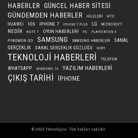
HABERLER
GÜNCEL HABER SITESI
GÜNDEMDEN HABERLER
HILELERI
HTC
LG
IOS
IPHONE 7
HUAWEI
MICROSOFT
IPHONE 7 PLUS
NEDIR
OYUN HABERLERI
NOTE 7
PC
PLAYSTATION 4
SAMSUNG
SANAL
POKEMON GO
SAMSUNG HABERLERI
GERÇEKLIK
SANAL GERÇEKLIK GÖZLÜĞÜ
SONY
TEKNOLOJI HABERLERI
TELEFON
YAZILIM HABERLERI
WHATSAPP
WINDOWS 10
ÇIKIŞ TARIHI
İPHONE
© 2024 Teknolojice. Tüm hakları saklıdır.