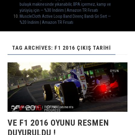
bulaşık makinesinde yıkanabilir, BPA içermez, kamp ve
yürüyüş için — %30 İndirim | Amazon TR Fırsatı
MuscleCloth Active Loop Band Direnç Bandı Gri Sert —
%20 İndirim | Amazon TR Fırsatı
TAG ARCHIVES: F1 2016 ÇIKIŞ TARIHI
OYUN
30 Mayıs 2016
|
No Comments
VE F1 2016 OYUNU RESMEN
DUYURULDU !