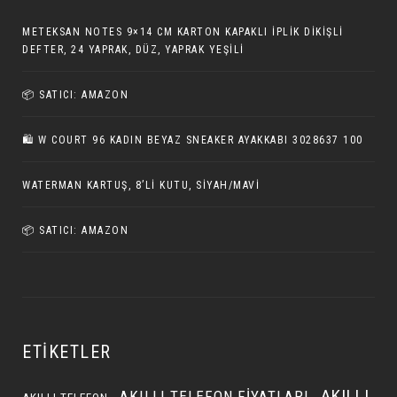
METEKSAN NOTES 9×14 CM KARTON KAPAKLI İPLIK DIKIŞLI
DEFTER, 24 YAPRAK, DÜZ, YAPRAK YEŞILI
📦 SATICI: AMAZON
🛍️ W COURT 96 KADIN BEYAZ SNEAKER AYAKKABI 3028637 100
WATERMAN KARTUŞ, 8’LI KUTU, SIYAH/MAVI
📦 SATICI: AMAZON
ETIKETLER
AKILLI
AKILLI TELEFON FIYATLARI