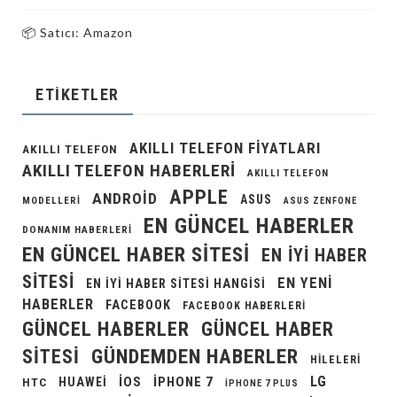
📦 Satıcı: Amazon
ETIKETLER
AKILLI TELEFON FIYATLARI
AKILLI TELEFON
AKILLI TELEFON HABERLERI
AKILLI TELEFON
APPLE
ANDROID
ASUS
MODELLERI
ASUS ZENFONE
EN GÜNCEL HABERLER
DONANIM HABERLERI
EN GÜNCEL HABER SITESI
EN IYI HABER
SITESI
EN YENI
EN IYI HABER SITESI HANGISI
HABERLER
FACEBOOK
FACEBOOK HABERLERI
GÜNCEL HABERLER
GÜNCEL HABER
GÜNDEMDEN HABERLER
SITESI
HILELERI
LG
IOS
IPHONE 7
HUAWEI
HTC
IPHONE 7 PLUS