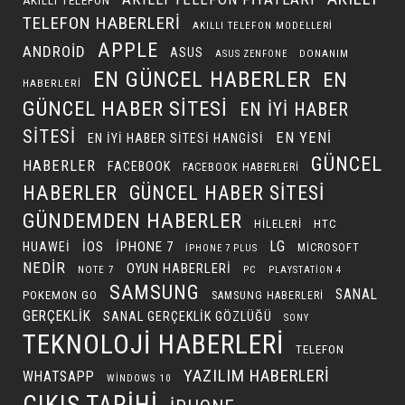
AKILLI TELEFON
TELEFON HABERLERI
AKILLI TELEFON MODELLERI
APPLE
ANDROID
ASUS
DONANIM
ASUS ZENFONE
EN GÜNCEL HABERLER
EN
HABERLERI
GÜNCEL HABER SITESI
EN IYI HABER
SITESI
EN YENI
EN IYI HABER SITESI HANGISI
GÜNCEL
HABERLER
FACEBOOK
FACEBOOK HABERLERI
HABERLER
GÜNCEL HABER SITESI
GÜNDEMDEN HABERLER
HILELERI
HTC
LG
IOS
IPHONE 7
HUAWEI
MICROSOFT
IPHONE 7 PLUS
NEDIR
OYUN HABERLERI
NOTE 7
PC
PLAYSTATION 4
SAMSUNG
SANAL
POKEMON GO
SAMSUNG HABERLERI
GERÇEKLIK
SANAL GERÇEKLIK GÖZLÜĞÜ
SONY
TEKNOLOJI HABERLERI
TELEFON
YAZILIM HABERLERI
WHATSAPP
WINDOWS 10