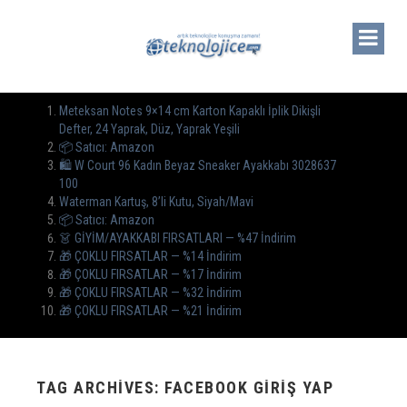
Meteksan Notes 9×14 cm Karton Kapaklı İplik Dikişli
Defter, 24 Yaprak, Düz, Yaprak Yeşili
📦 Satıcı: Amazon
🛍️ W Court 96 Kadın Beyaz Sneaker Ayakkabı 3028637
100
Waterman Kartuş, 8’li Kutu, Siyah/Mavi
📦 Satıcı: Amazon
👗 GİYİM/AYAKKABI FIRSATLARI — %47 İndirim
🎁 ÇOKLU FIRSATLAR — %14 İndirim
🎁 ÇOKLU FIRSATLAR — %17 İndirim
🎁 ÇOKLU FIRSATLAR — %32 İndirim
🎁 ÇOKLU FIRSATLAR — %21 İndirim
TAG ARCHIVES: FACEBOOK GIRIŞ YAP