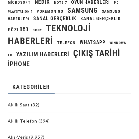
NEDIR
OYUN HABERLERI
MICROSOFT
NOTE 7
PC
SAMSUNG
POKEMON GO
SAMSUNG
PLAYSTATION 4
SANAL GERÇEKLIK
SANAL GERÇEKLIK
HABERLERI
TEKNOLOJI
GÖZLÜĞÜ
SONY
HABERLERI
WHATSAPP
TELEFON
WINDOWS
ÇIKIŞ TARIHI
YAZILIM HABERLERI
10
İPHONE
KATEGORILER
Akıllı Saat
(32)
Akıllı Telefon
(394)
Alış-Veriş
(9.957)