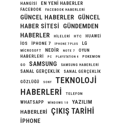
EN YENI HABERLER
HANGISI
FACEBOOK
FACEBOOK HABERLERI
GÜNCEL HABERLER
GÜNCEL
GÜNDEMDEN
HABER SITESI
HABERLER
HUAWEI
HILELERI
HTC
LG
IOS
IPHONE 7
IPHONE 7 PLUS
NEDIR
OYUN
MICROSOFT
NOTE 7
HABERLERI
POKEMON
PC
PLAYSTATION 4
SAMSUNG
GO
SAMSUNG HABERLERI
SANAL GERÇEKLIK
SANAL GERÇEKLIK
TEKNOLOJI
GÖZLÜĞÜ
SONY
HABERLERI
TELEFON
YAZILIM
WHATSAPP
WINDOWS 10
ÇIKIŞ TARIHI
HABERLERI
İPHONE