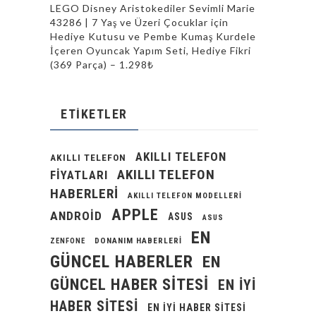
LEGO Disney Aristokediler Sevimli Marie
43286 | 7 Yaş ve Üzeri Çocuklar için
Hediye Kutusu ve Pembe Kumaş Kurdele
İçeren Oyuncak Yapım Seti, Hediye Fikri
(369 Parça) – 1.298₺
ETIKETLER
AKILLI TELEFON
AKILLI TELEFON
AKILLI TELEFON
FIYATLARI
HABERLERI
AKILLI TELEFON MODELLERI
APPLE
ANDROID
ASUS
ASUS
EN
DONANIM HABERLERI
ZENFONE
GÜNCEL HABERLER
EN
GÜNCEL HABER SITESI
EN IYI
HABER SITESI
EN IYI HABER SITESI