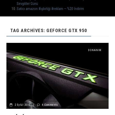
Sevgililer Günü
Satıcı amazon #işbirliği #reklam — %20 İndirim
TAG ARCHIVES: GEFORCE GTX 950
DONANIM
2 Eylül 2015
|
4 Comments