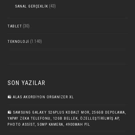
(43)
SANAL GERÇEKLIK
(30)
TABLET
(1.140)
TEKNOLOJI
SON YAZILAR
🛍️ ALAS AKORDIYON ORGANIZER XL
🛍 SAMSUNG GALAXY S26PLUS KOBALT MOR, 256GB DEPOLAMA,
YAPAY ZEKA TELEFONU, 12GB BELLEK, ÖZELLEŞTIRILMIŞ AP,
PHOTO ASSIST, 50MP KAMERA, 4900MAH PIL