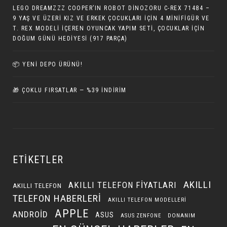
LEGO DREAMZZZ COOPER’IN ROBOT DINOZORU C-REX 71484 –
9 YAŞ VE ÜZERI KIZ VE ERKEK ÇOCUKLARI İÇIN 4 MINIFIGÜR VE
T. REX MODELI İÇEREN OYUNCAK YAPIM SETI, ÇOCUKLAR IÇIN
DOĞUM GÜNÜ HEDIYESI (917 PARÇA)
📦 YENI DEPO ÜRÜNÜ!
🎁 ÇOKLU FIRSATLAR — %39 İNDIRIM
ETIKETLER
AKILLI
AKILLI TELEFON FIYATLARI
AKILLI TELEFON
TELEFON HABERLERI
AKILLI TELEFON MODELLERI
APPLE
ANDROID
ASUS
DONANIM
ASUS ZENFONE