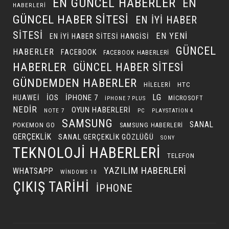
EN GÜNCEL HABERLER
EN
HABERLERI
GÜNCEL HABER SITESI
EN IYI HABER
SITESI
EN YENI
EN IYI HABER SITESI HANGISI
GÜNCEL
HABERLER
FACEBOOK
FACEBOOK HABERLERI
HABERLER
GÜNCEL HABER SITESI
GÜNDEMDEN HABERLER
HILELERI
HTC
LG
IOS
IPHONE 7
HUAWEI
MICROSOFT
IPHONE 7 PLUS
NEDIR
OYUN HABERLERI
NOTE 7
PC
PLAYSTATION 4
SAMSUNG
SANAL
POKEMON GO
SAMSUNG HABERLERI
GERÇEKLIK
SANAL GERÇEKLIK GÖZLÜĞÜ
SONY
TEKNOLOJI HABERLERI
TELEFON
YAZILIM HABERLERI
WHATSAPP
WINDOWS 10
ÇIKIŞ TARIHI
İPHONE