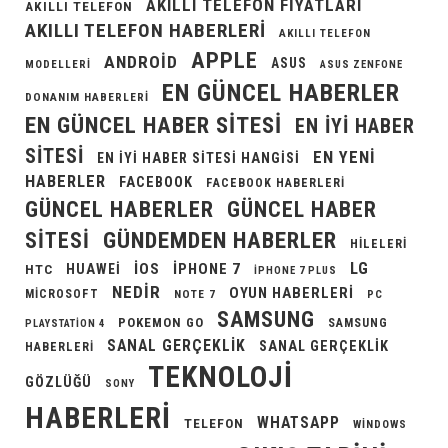
AKILLI TELEFON FIYATLARI
AKILLI TELEFON
AKILLI TELEFON HABERLERI
AKILLI TELEFON
APPLE
ANDROID
ASUS
MODELLERI
ASUS ZENFONE
EN GÜNCEL HABERLER
DONANIM HABERLERI
EN GÜNCEL HABER SITESI
EN IYI HABER
SITESI
EN YENI
EN IYI HABER SITESI HANGISI
HABERLER
FACEBOOK
FACEBOOK HABERLERI
GÜNCEL HABERLER
GÜNCEL HABER
GÜNDEMDEN HABERLER
SITESI
HILELERI
LG
IOS
IPHONE 7
HUAWEI
HTC
IPHONE 7 PLUS
NEDIR
OYUN HABERLERI
MICROSOFT
NOTE 7
PC
SAMSUNG
POKEMON GO
SAMSUNG
PLAYSTATION 4
SANAL GERÇEKLIK
SANAL GERÇEKLIK
HABERLERI
TEKNOLOJI
GÖZLÜĞÜ
SONY
HABERLERI
WHATSAPP
TELEFON
WINDOWS