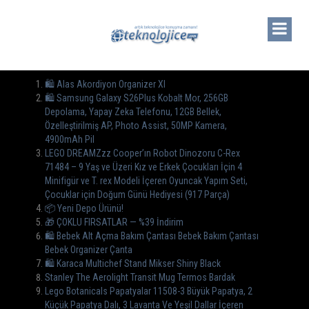
🛍️ Alas Akordiyon Organizer Xl
🛍 Samsung Galaxy S26Plus Kobalt Mor, 256GB
Depolama, Yapay Zeka Telefonu, 12GB Bellek,
Özelleştirilmiş AP, Photo Assist, 50MP Kamera,
4900mAh Pil
LEGO DREAMZzz Cooper’ın Robot Dinozoru C-Rex
71484 – 9 Yaş ve Üzeri Kız ve Erkek Çocukları İçin 4
Minifigür ve T. rex Modeli İçeren Oyuncak Yapım Seti,
Çocuklar için Doğum Günü Hediyesi (917 Parça)
📦 Yeni Depo Ürünü!
🎁 ÇOKLU FIRSATLAR — %39 İndirim
🛍️ Bebek Alt Açma Bakım Çantası Bebek Bakım Çantası
Bebek Organizer Çanta
🛍 Karaca Multichef Stand Mikser Shiny Black
Stanley The Aerolight Transit Mug Termos Bardak
Lego Botanicals Papatyalar 11508-3 Büyük Papatya, 2
Küçük Papatya Dalı, 3 Lavanta Ve Yeşil Dallar İçeren