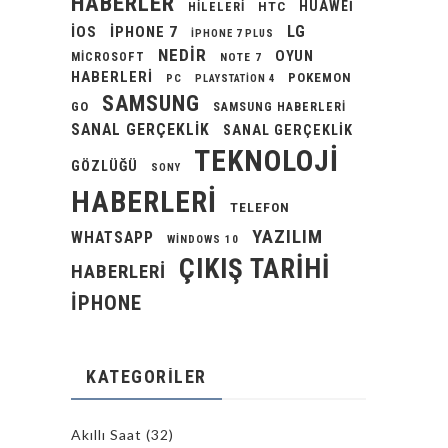
HABERLER
HUAWEI
HILELERI
HTC
LG
IOS
IPHONE 7
IPHONE 7 PLUS
NEDIR
OYUN
MICROSOFT
NOTE 7
HABERLERI
POKEMON
PC
PLAYSTATION 4
SAMSUNG
GO
SAMSUNG HABERLERI
SANAL GERÇEKLIK
SANAL GERÇEKLIK
TEKNOLOJI
GÖZLÜĞÜ
SONY
HABERLERI
TELEFON
YAZILIM
WHATSAPP
WINDOWS 10
ÇIKIŞ TARIHI
HABERLERI
İPHONE
KATEGORILER
Akıllı Saat
(32)