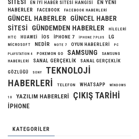
SITESI
EN YENI
EN IYI HABER SITESI HANGISI
HABERLER
FACEBOOK
FACEBOOK HABERLERI
GÜNCEL HABERLER
GÜNCEL HABER
GÜNDEMDEN HABERLER
SITESI
HILELERI
LG
IOS
IPHONE 7
HUAWEI
HTC
IPHONE 7 PLUS
NEDIR
OYUN HABERLERI
MICROSOFT
NOTE 7
PC
SAMSUNG
POKEMON GO
SAMSUNG
PLAYSTATION 4
SANAL GERÇEKLIK
SANAL GERÇEKLIK
HABERLERI
TEKNOLOJI
GÖZLÜĞÜ
SONY
HABERLERI
WHATSAPP
TELEFON
WINDOWS
ÇIKIŞ TARIHI
YAZILIM HABERLERI
10
İPHONE
KATEGORILER