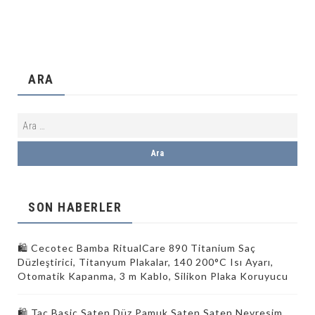
ARA
SON HABERLER
🛍️ Cecotec Bamba RitualCare 890 Titanium Saç
Düzleştirici, Titanyum Plakalar, 140 200°C Isı Ayarı,
Otomatik Kapanma, 3 m Kablo, Silikon Plaka Koruyucu
🛍️ Taç Basic Saten Düz Pamuk Saten Saten Nevresim