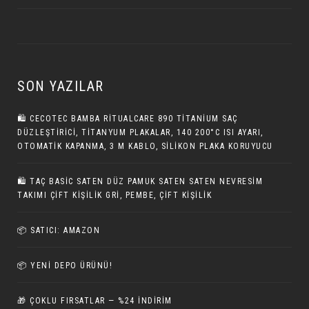
SON YAZILAR
🛍️ CECOTEC BAMBA RITUALCARE 890 TITANIUM SAÇ
DÜZLEŞTIRICI, TITANYUM PLAKALAR, 140 200°C ISI AYARI,
OTOMATIK KAPANMA, 3 M KABLO, SILIKON PLAKA KORUYUCU
🛍️ TAÇ BASIC SATEN DÜZ PAMUK SATEN SATEN NEVRESIM
TAKIMI ÇIFT KIŞILIK GRI, PEMBE, ÇIFT KIŞILIK
📦 SATICI: AMAZON
📦 YENI DEPO ÜRÜNÜ!
🎁 ÇOKLU FIRSATLAR — %24 İNDIRIM