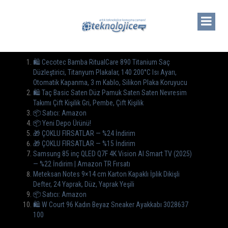
🛍️ Cecotec Bamba RitualCare 890 Titanium Saç
Düzleştirici, Titanyum Plakalar, 140 200°C Isı Ayarı,
Otomatik Kapanma, 3 m Kablo, Silikon Plaka Koruyucu
🛍️ Taç Basic Saten Düz Pamuk Saten Saten Nevresim
Takımı Çift Kişilik Gri, Pembe, Çift Kişilik
📦 Satıcı: Amazon
📦 Yeni Depo Ürünü!
🎁 ÇOKLU FIRSATLAR — %24 İndirim
🎁 ÇOKLU FIRSATLAR — %15 İndirim
Samsung 85 inç QLED Q7F 4K Vision AI Smart TV (2025)
— %22 İndirim | Amazon TR Fırsatı
Meteksan Notes 9×14 cm Karton Kapaklı İplik Dikişli
Defter, 24 Yaprak, Düz, Yaprak Yeşili
📦 Satıcı: Amazon
🛍️ W Court 96 Kadın Beyaz Sneaker Ayakkabı 3028637
100