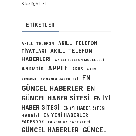
Starlight 7L
ETIKETLER
AKILLI TELEFON
AKILLI TELEFON
AKILLI TELEFON
FIYATLARI
HABERLERI
AKILLI TELEFON MODELLERI
APPLE
ANDROID
ASUS
ASUS
EN
DONANIM HABERLERI
ZENFONE
GÜNCEL HABERLER
EN
GÜNCEL HABER SITESI
EN IYI
HABER SITESI
EN IYI HABER SITESI
EN YENI HABERLER
HANGISI
FACEBOOK
FACEBOOK HABERLERI
GÜNCEL HABERLER
GÜNCEL