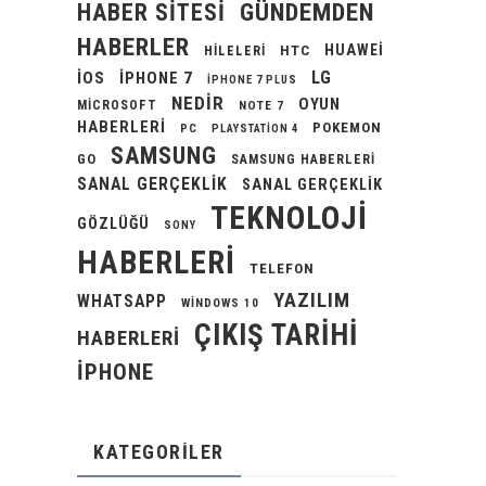
GÜNDEMDEN
HABER SITESI
HABERLER
HUAWEI
HILELERI
HTC
LG
IOS
IPHONE 7
IPHONE 7 PLUS
NEDIR
OYUN
MICROSOFT
NOTE 7
HABERLERI
POKEMON
PC
PLAYSTATION 4
SAMSUNG
GO
SAMSUNG HABERLERI
SANAL GERÇEKLIK
SANAL GERÇEKLIK
TEKNOLOJI
GÖZLÜĞÜ
SONY
HABERLERI
TELEFON
YAZILIM
WHATSAPP
WINDOWS 10
ÇIKIŞ TARIHI
HABERLERI
İPHONE
KATEGORILER