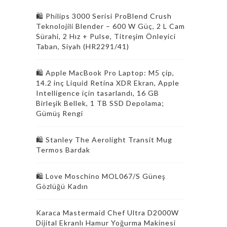
🛍 Philips 3000 Serisi ProBlend Crush
Teknolojili Blender – 600 W Güç, 2 L Cam
Sürahi, 2 Hız + Pulse, Titreşim Önleyici
Taban, Siyah (HR2291/41)
🛍 Apple MacBook Pro Laptop: M5 çip,
14.2 inç Liquid Retina XDR Ekran, Apple
Intelligence için tasarlandı, 16 GB
Birleşik Bellek, 1 TB SSD Depolama;
Gümüş Rengi
🛍 Stanley The Aerolight Transit Mug
Termos Bardak
🛍 Love Moschino MOL067/S Güneş
Gözlüğü Kadın
Karaca Mastermaid Chef Ultra D2000W
Dijital Ekranlı Hamur Yoğurma Makinesi