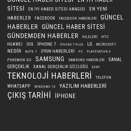
SITESI
EN YENI
EN IYI HABER SITESI HANGISI
GÜNCEL
HABERLER
FACEBOOK
FACEBOOK HABERLERI
HABERLER
GÜNCEL HABER SITESI
GÜNDEMDEN HABERLER
HILELERI
HTC
LG
IOS
IPHONE 7
HUAWEI
MICROSOFT
IPHONE 7 PLUS
NEDIR
OYUN HABERLERI
NOTE 7
PC
PLAYSTATION 4
SAMSUNG
SANAL
POKEMON GO
SAMSUNG HABERLERI
GERÇEKLIK
SANAL GERÇEKLIK GÖZLÜĞÜ
SONY
TEKNOLOJI HABERLERI
TELEFON
YAZILIM HABERLERI
WHATSAPP
WINDOWS 10
ÇIKIŞ TARIHI
İPHONE