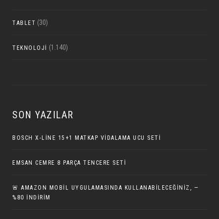
(30)
TABLET
(1.140)
TEKNOLOJI
SON YAZILAR
BOSCH X-LINE 15+1 MATKAP VIDALAMA UCU SETI
EMSAN CEMRE 8 PARÇA TENCERE SETI
🚨 AMAZON MOBIL UYGULAMASINDA KULLANABILECEĞINIZ, —
%80 İNDIRIM