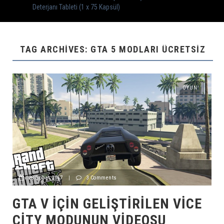
Deterjanı Tableti (1 x 75 Kapsül)
TAG ARCHIVES: GTA 5 MODLARI ÜCRETSIZ
OYUN
28 Şubat 2017
|
3 Comments
GTA V IÇIN GELIŞTIRILEN VICE
CITY MODUNUN VIDEOSU