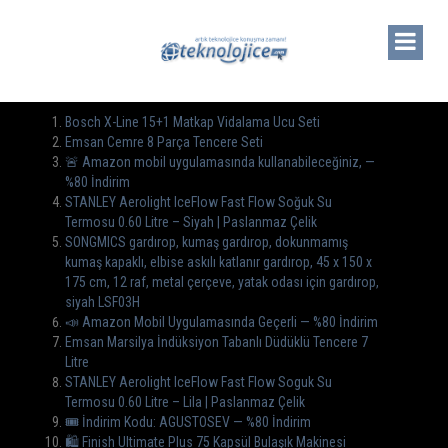
Bosch X-Line 15+1 Matkap Vidalama Ucu Seti
Emsan Cemre 8 Parça Tencere Seti
🚨 Amazon mobil uygulamasında kullanabileceğiniz, —
%80 İndirim
STANLEY Aerolight IceFlow Fast Flow Soğuk Su
Termosu 0.60 Litre – Siyah | Paslanmaz Çelik
SONGMICS gardırop, kumaş gardırop, dokunmamış
kumaş kapaklı, elbise askılı katlanır gardırop, 45 x 150 x
175 cm, 12 raf, metal çerçeve, yatak odası için gardırop,
siyah LSF03H
📣 Amazon Mobil Uygulamasında Geçerli — %80 İndirim
Emsan Marsilya İndüksiyon Tabanlı Düdüklü Tencere 7
Litre
STANLEY Aerolight IceFlow Fast Flow Soguk Su
Termosu 0.60 Litre – Lila | Paslanmaz Çelik
🎟 İndirim Kodu: AGUSTOSEV — %80 İndirim
🛍️ Finish Ultimate Plus 75 Kapsül Bulaşık Makinesi