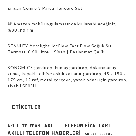
Emsan Cemre 8 Parça Tencere Seti
🚨 Amazon mobil uygulamasında kullanabileceğiniz, —
%80 İndirim
STANLEY Aerolight IceFlow Fast Flow Soğuk Su
Termosu 0.60 Litre – Siyah | Paslanmaz Çelik
SONGMICS gardırop, kumaş gardırop, dokunmamış
kumaş kapaklı, elbise askılı katlanır gardırop, 45 x 150 x
175 cm, 12 raf, metal çerçeve, yatak odası için gardırop,
siyah LSF03H
ETIKETLER
AKILLI TELEFON FIYATLARI
AKILLI TELEFON
AKILLI TELEFON HABERLERI
AKILLI TELEFON