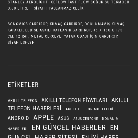
STANLEY AEROLIGHT ICEFLOW FAST FLOW SOĞUK SU TERMOSU
0.60 LITRE – SIYAH | PASLANMAZ ÇELIK
SONGMICS GARDIROP, KUMAŞ GARDIROP, DOKUNMAMIŞ KUMAŞ
KAPAKLI, ELBISE ASKILI KATLANIR GARDIROP, 45 X 150 X 175
CM, 12 RAF, METAL ÇERÇEVE, YATAK ODASI IÇIN GARDIROP,
SIYAH LSF03H
ETIKETLER
AKILLI
AKILLI TELEFON FIYATLARI
AKILLI TELEFON
TELEFON HABERLERI
AKILLI TELEFON MODELLERI
APPLE
ANDROID
ASUS
DONANIM
ASUS ZENFONE
EN GÜNCEL HABERLER
EN
HABERLERI
GÜNCEL HABER SITESI
EN IYI HABER