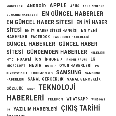
APPLE
ANDROID
ASUS
MODELLERI
ASUS ZENFONE
EN GÜNCEL HABERLER
DONANIM HABERLERI
EN GÜNCEL HABER SITESI
EN IYI HABER
SITESI
EN YENI
EN IYI HABER SITESI HANGISI
HABERLER
FACEBOOK
FACEBOOK HABERLERI
GÜNCEL HABERLER
GÜNCEL HABER
GÜNDEMDEN HABERLER
SITESI
HILELERI
LG
IOS
IPHONE 7
HUAWEI
HTC
IPHONE 7 PLUS
NEDIR
OYUN HABERLERI
MICROSOFT
NOTE 7
PC
SAMSUNG
POKEMON GO
SAMSUNG
PLAYSTATION 4
SANAL GERÇEKLIK
SANAL GERÇEKLIK
HABERLERI
TEKNOLOJI
GÖZLÜĞÜ
SONY
HABERLERI
WHATSAPP
TELEFON
WINDOWS
ÇIKIŞ TARIHI
YAZILIM HABERLERI
10