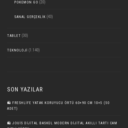
(20)
POKEMON GO
(43)
SANAL GERÇEKLIK
(30)
TABLET
(1.140)
TEKNOLOJI
SON YAZILAR
🛍️ FRESHLIFE YATAK KORUYUCU ÖRTÜ 60×90 CM 10×5 (50
ADET)
🛍️ JOUIS DİJİTAL BASKÜL MODERN DIJITAL AKILLI TARTI CAM