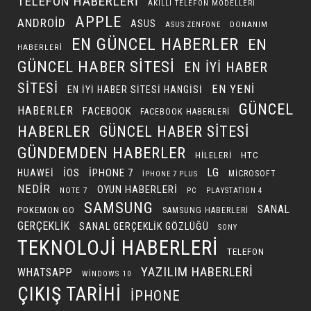
TELEFON HABERLERI
AKILLI TELEFON MODELLERI
APPLE
ANDROID
ASUS
DONANIM
ASUS ZENFONE
EN GÜNCEL HABERLER
EN
HABERLERI
GÜNCEL HABER SITESI
EN IYI HABER
SITESI
EN YENI
EN IYI HABER SITESI HANGISI
GÜNCEL
HABERLER
FACEBOOK
FACEBOOK HABERLERI
HABERLER
GÜNCEL HABER SITESI
GÜNDEMDEN HABERLER
HILELERI
HTC
LG
IOS
IPHONE 7
HUAWEI
MICROSOFT
IPHONE 7 PLUS
NEDIR
OYUN HABERLERI
NOTE 7
PC
PLAYSTATION 4
SAMSUNG
SANAL
POKEMON GO
SAMSUNG HABERLERI
GERÇEKLIK
SANAL GERÇEKLIK GÖZLÜĞÜ
SONY
TEKNOLOJI HABERLERI
TELEFON
YAZILIM HABERLERI
WHATSAPP
WINDOWS 10
ÇIKIŞ TARIHI
İPHONE