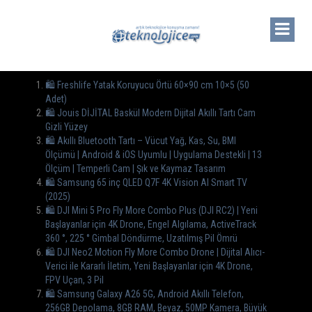
🛍️ Freshlife Yatak Koruyucu Örtü 60×90 cm 10×5 (50
Adet)
🛍️ Jouis DİJİTAL Baskül Modern Dijital Akıllı Tartı Cam
Gizli Yüzey
🛍️ Akıllı Bluetooth Tartı – Vücut Yağ, Kas, Su, BMI
Ölçümü | Android & iOS Uyumlu | Uygulama Destekli | 13
Ölçüm | Temperli Cam | Şık ve Kaymaz Tasarım
🛍️ Samsung 65 inç QLED Q7F 4K Vision AI Smart TV
(2025)
🛍 DJI Mini 5 Pro Fly More Combo Plus (DJI RC2) | Yeni
Başlayanlar için 4K Drone, Engel Algılama, ActiveTrack
360 °, 225 ° Gimbal Döndürme, Uzatılmış Pil Ömrü
🛍 DJI Neo2 Motion Fly More Combo Drone | Dijital Alıcı-
Verici ile Kararlı İletim, Yeni Başlayanlar için 4K Drone,
FPV Uçan, 3 Pil
🛍 Samsung Galaxy A26 5G, Android Akıllı Telefon,
256GB Depolama, 8GB RAM, Beyaz, 50MP Kamera, Büyük