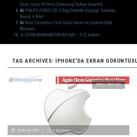
Ekran, Uzun Pil Ömrü (Samsung Türkiye Garantili)
🛍 PHILIPS FC8021/03 S-Bag Elektrikli Süpürge Torbaları,
Beyaz, 4 Adet
🛍️ Note Cosmetics First Class Hacim ve Uzatma Etkili
Maskara
👗 GİYİM/AYAKKABI FIRSATLARI — %72 İndirim
TAG ARCHIVES: IPHONE'DA EKRAN GÖRÜNTÜSÜ
NASIL YAPILIR?
29 Nisan 2016
|
1 Comment