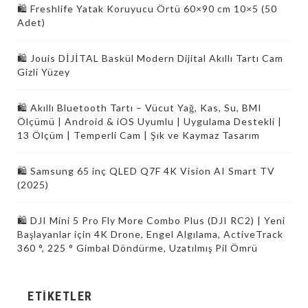
🛍️ Freshlife Yatak Koruyucu Örtü 60×90 cm 10×5 (50
Adet)
🛍️ Jouis DİJİTAL Baskül Modern Dijital Akıllı Tartı Cam
Gizli Yüzey
🛍️ Akıllı Bluetooth Tartı – Vücut Yağ, Kas, Su, BMI
Ölçümü | Android & iOS Uyumlu | Uygulama Destekli |
13 Ölçüm | Temperli Cam | Şık ve Kaymaz Tasarım
🛍️ Samsung 65 inç QLED Q7F 4K Vision AI Smart TV
(2025)
🛍 DJI Mini 5 Pro Fly More Combo Plus (DJI RC2) | Yeni
Başlayanlar için 4K Drone, Engel Algılama, ActiveTrack
360 °, 225 ° Gimbal Döndürme, Uzatılmış Pil Ömrü
ETIKETLER