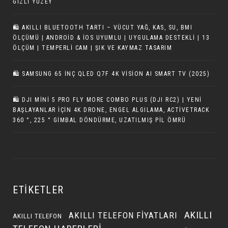
GIZLI YÜZEY
🛍️ AKILLI BLUETOOTH TARTI – VÜCUT YAĞ, KAS, SU, BMI
ÖLÇÜMÜ | ANDROID & IOS UYUMLU | UYGULAMA DESTEKLI | 13
ÖLÇÜM | TEMPERLI CAM | ŞIK VE KAYMAZ TASARIM
🛍️ SAMSUNG 65 INÇ QLED Q7F 4K VISION AI SMART TV (2025)
🛍 DJI MINI 5 PRO FLY MORE COMBO PLUS (DJI RC2) | YENI
BAŞLAYANLAR IÇIN 4K DRONE, ENGEL ALGILAMA, ACTIVETRACK
360 °, 225 ° GIMBAL DÖNDÜRME, UZATILMIŞ PIL ÖMRÜ
ETIKETLER
AKILLI
AKILLI TELEFON FIYATLARI
AKILLI TELEFON