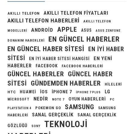
AKILLI TELEFON FIYATLARI
AKILLI TELEFON
AKILLI TELEFON HABERLERI
AKILLI TELEFON
APPLE
ANDROID
ASUS
MODELLERI
ASUS ZENFONE
EN GÜNCEL HABERLER
DONANIM HABERLERI
EN GÜNCEL HABER SITESI
EN IYI HABER
SITESI
EN YENI
EN IYI HABER SITESI HANGISI
HABERLER
FACEBOOK
FACEBOOK HABERLERI
GÜNCEL HABERLER
GÜNCEL HABER
GÜNDEMDEN HABERLER
SITESI
HILELERI
LG
IOS
IPHONE 7
HUAWEI
HTC
IPHONE 7 PLUS
NEDIR
OYUN HABERLERI
MICROSOFT
NOTE 7
PC
SAMSUNG
POKEMON GO
SAMSUNG
PLAYSTATION 4
SANAL GERÇEKLIK
SANAL GERÇEKLIK
HABERLERI
TEKNOLOJI
GÖZLÜĞÜ
SONY