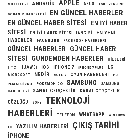
APPLE
ANDROID
ASUS
MODELLERI
ASUS ZENFONE
EN GÜNCEL HABERLER
DONANIM HABERLERI
EN GÜNCEL HABER SITESI
EN IYI HABER
SITESI
EN YENI
EN IYI HABER SITESI HANGISI
HABERLER
FACEBOOK
FACEBOOK HABERLERI
GÜNCEL HABERLER
GÜNCEL HABER
GÜNDEMDEN HABERLER
SITESI
HILELERI
LG
IOS
IPHONE 7
HUAWEI
HTC
IPHONE 7 PLUS
NEDIR
OYUN HABERLERI
MICROSOFT
NOTE 7
PC
SAMSUNG
POKEMON GO
SAMSUNG
PLAYSTATION 4
SANAL GERÇEKLIK
SANAL GERÇEKLIK
HABERLERI
TEKNOLOJI
GÖZLÜĞÜ
SONY
HABERLERI
WHATSAPP
TELEFON
WINDOWS
ÇIKIŞ TARIHI
YAZILIM HABERLERI
10
İPHONE