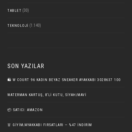
(30)
TABLET
(1.140)
TEKNOLOJI
SON YAZILAR
🛍️ W COURT 96 KADIN BEYAZ SNEAKER AYAKKABI 3028637 100
WATERMAN KARTUŞ, 8’LI KUTU, SIYAH/MAVI
📦 SATICI: AMAZON
👗 GİYİM/AYAKKABI FIRSATLARI — %47 İNDIRIM