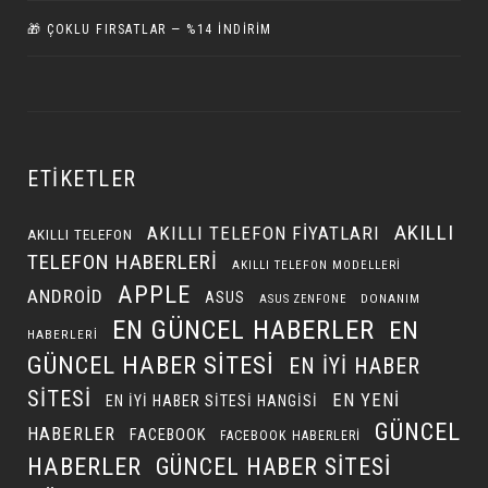
🎁 ÇOKLU FIRSATLAR — %14 İNDIRIM
ETIKETLER
AKILLI
AKILLI TELEFON FIYATLARI
AKILLI TELEFON
TELEFON HABERLERI
AKILLI TELEFON MODELLERI
APPLE
ANDROID
ASUS
DONANIM
ASUS ZENFONE
EN GÜNCEL HABERLER
EN
HABERLERI
GÜNCEL HABER SITESI
EN IYI HABER
SITESI
EN YENI
EN IYI HABER SITESI HANGISI
GÜNCEL
HABERLER
FACEBOOK
FACEBOOK HABERLERI
HABERLER
GÜNCEL HABER SITESI