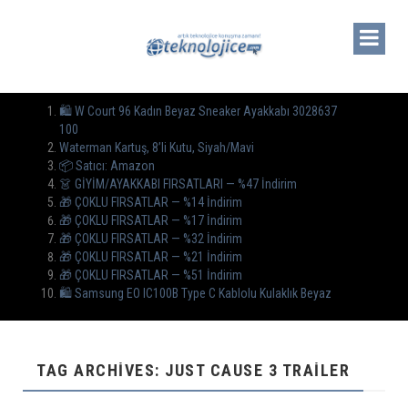
🛍️ W Court 96 Kadın Beyaz Sneaker Ayakkabı 3028637
100
Waterman Kartuş, 8’li Kutu, Siyah/Mavi
📦 Satıcı: Amazon
👗 GİYİM/AYAKKABI FIRSATLARI — %47 İndirim
🎁 ÇOKLU FIRSATLAR — %14 İndirim
🎁 ÇOKLU FIRSATLAR — %17 İndirim
🎁 ÇOKLU FIRSATLAR — %32 İndirim
🎁 ÇOKLU FIRSATLAR — %21 İndirim
🎁 ÇOKLU FIRSATLAR — %51 İndirim
🛍️ Samsung EO IC100B Type C Kablolu Kulaklık Beyaz
TAG ARCHIVES: JUST CAUSE 3 TRAILER