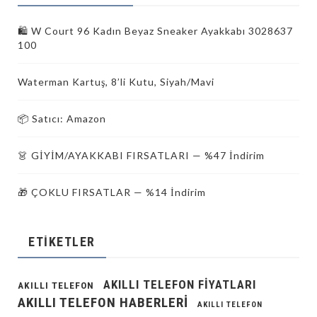
🛍️ W Court 96 Kadın Beyaz Sneaker Ayakkabı 3028637
100
Waterman Kartuş, 8’li Kutu, Siyah/Mavi
📦 Satıcı: Amazon
👗 GİYİM/AYAKKABI FIRSATLARI — %47 İndirim
🎁 ÇOKLU FIRSATLAR — %14 İndirim
ETIKETLER
AKILLI TELEFON FIYATLARI
AKILLI TELEFON
AKILLI TELEFON HABERLERI
AKILLI TELEFON