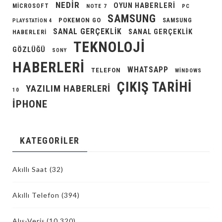
NEDIR
OYUN HABERLERI
MICROSOFT
NOTE 7
PC
SAMSUNG
POKEMON GO
SAMSUNG
PLAYSTATION 4
SANAL GERÇEKLIK
SANAL GERÇEKLIK
HABERLERI
TEKNOLOJI
GÖZLÜĞÜ
SONY
HABERLERI
WHATSAPP
TELEFON
WINDOWS
ÇIKIŞ TARIHI
YAZILIM HABERLERI
10
İPHONE
KATEGORILER
Akıllı Saat
(32)
Akıllı Telefon
(394)
Alış-Veriş
(10.320)