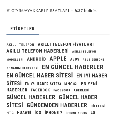
👗 GİYİM/AYAKKABI FIRSATLARI — %37 İndirim
ETIKETLER
AKILLI TELEFON FIYATLARI
AKILLI TELEFON
AKILLI TELEFON HABERLERI
AKILLI TELEFON
APPLE
ANDROID
ASUS
MODELLERI
ASUS ZENFONE
EN GÜNCEL HABERLER
DONANIM HABERLERI
EN GÜNCEL HABER SITESI
EN IYI HABER
SITESI
EN YENI
EN IYI HABER SITESI HANGISI
HABERLER
FACEBOOK
FACEBOOK HABERLERI
GÜNCEL HABERLER
GÜNCEL HABER
GÜNDEMDEN HABERLER
SITESI
HILELERI
LG
IOS
IPHONE 7
HUAWEI
HTC
IPHONE 7 PLUS