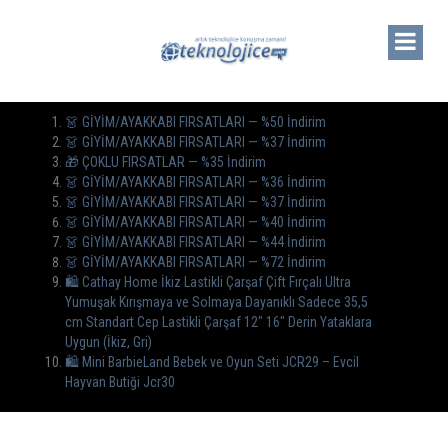
👗 GİYİM/AYAKKABI FIRSATLARI — %50 İndirim
👗 GİYİM/AYAKKABI FIRSATLARI — %37 İndirim
🎁 ÇOKLU FIRSATLAR — %35 İndirim
👗 GİYİM/AYAKKABI FIRSATLARI — %36 İndirim
👗 GİYİM/AYAKKABI FIRSATLARI — %37 İndirim
👗 GİYİM/AYAKKABI FIRSATLARI — %40 İndirim
👗 GİYİM/AYAKKABI FIRSATLARI — %44 İndirim
👗 GİYİM/AYAKKABI FIRSATLARI — %72 İndirim
🛍️ Cathay Home İkiz Lastikli Çarşaf Çift Fırçalı Ultra
Yumuşak Kırışmaya ve Solmaya Dayanıklı Sadece 35,5
cm Standart Cep Lastikli Çarşaf 12″ 16″ Derin Yataklara
Uygun (İkiz, Gri)
🛍 Mini BarbieLand Bebek ve Oyun Seti JCR29 – Evcil
Hayvan Butiği Jcr30