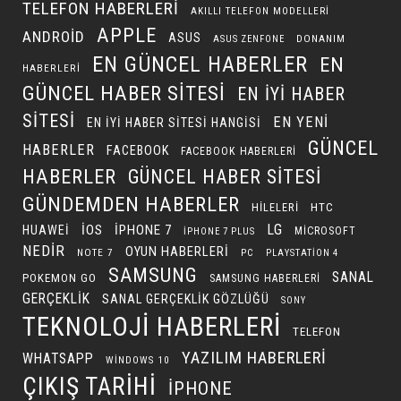
TELEFON HABERLERI
AKILLI TELEFON MODELLERI
APPLE
ANDROID
ASUS
DONANIM
ASUS ZENFONE
EN GÜNCEL HABERLER
EN
HABERLERI
GÜNCEL HABER SITESI
EN IYI HABER
SITESI
EN YENI
EN IYI HABER SITESI HANGISI
GÜNCEL
HABERLER
FACEBOOK
FACEBOOK HABERLERI
HABERLER
GÜNCEL HABER SITESI
GÜNDEMDEN HABERLER
HILELERI
HTC
LG
IOS
IPHONE 7
HUAWEI
MICROSOFT
IPHONE 7 PLUS
NEDIR
OYUN HABERLERI
NOTE 7
PC
PLAYSTATION 4
SAMSUNG
SANAL
POKEMON GO
SAMSUNG HABERLERI
GERÇEKLIK
SANAL GERÇEKLIK GÖZLÜĞÜ
SONY
TEKNOLOJI HABERLERI
TELEFON
YAZILIM HABERLERI
WHATSAPP
WINDOWS 10
ÇIKIŞ TARIHI
İPHONE