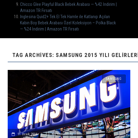
Chicco Glee Playful Black Bebek Arabası — %42 İndirim |
Amazon TR Fırsatı
Inglesina Quid2+ Tek El Tek Hamle ile Katlanıp Açılan
Kabin Boy Bebek Arabası Özel Koleksiyon – Polka Black
— %24 İndirim | Amazon TR Fırsatı
TAG ARCHIVES: SAMSUNG 2015 YILI GELIRLER
SAMSUNG
11 Ocak 2016
|
No Comments