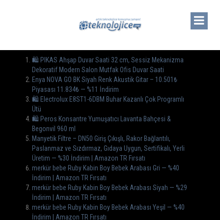
🛍️ PIKAS Ahşap Duvar Saati 32 cm, Sessiz Mekanizma
Dekoratif Modern Salon Mutfak Ofis Duvar Saati
Enya NOVA GO BK Siyah Renk Akustik Gitar – 10.501₺
Piyasası 11.834₺ — %11 İndirim
🛍 Electrolux E8ST1-6DBM Buhar Kazanlı Çok Programlı
Ütü
🛍️ Peros Konsantre Yumuşatıcı Lavanta Bahçesi &
Begonvil 960 ml
Manyetik Filtre – DN50 Giriş Çıkışlı, Rakor Bağlantılı,
Paslanmaz ve Sızdırmaz, Gıdaya Uygun, Sertifikalı, Yerli
Üretim — %30 İndirim | Amazon TR Fırsatı
merkür bebe Ruby Kabin Boy Bebek Arabası Gri — %40
İndirim | Amazon TR Fırsatı
merkür bebe Ruby Kabin Boy Bebek Arabası Siyah — %29
İndirim | Amazon TR Fırsatı
merkür bebe Ruby Kabin Boy Bebek Arabası Yeşil — %40
İndirim | Amazon TR Fırsatı