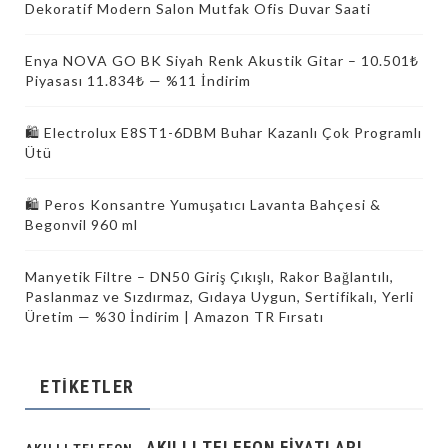
Dekoratif Modern Salon Mutfak Ofis Duvar Saati
Enya NOVA GO BK Siyah Renk Akustik Gitar – 10.501₺
Piyasası 11.834₺ — %11 İndirim
🛍 Electrolux E8ST1-6DBM Buhar Kazanlı Çok Programlı
Ütü
🛍️ Peros Konsantre Yumuşatıcı Lavanta Bahçesi &
Begonvil 960 ml
Manyetik Filtre – DN50 Giriş Çıkışlı, Rakor Bağlantılı,
Paslanmaz ve Sızdırmaz, Gıdaya Uygun, Sertifikalı, Yerli
Üretim — %30 İndirim | Amazon TR Fırsatı
ETIKETLER
AKILLI TELEFON FIYATLARI