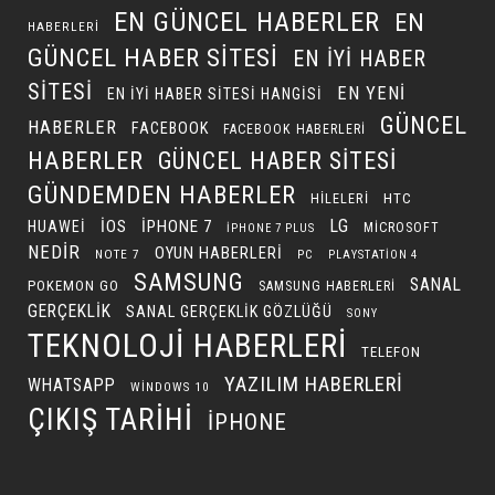
EN GÜNCEL HABERLER
EN
HABERLERI
GÜNCEL HABER SITESI
EN IYI HABER
SITESI
EN YENI
EN IYI HABER SITESI HANGISI
GÜNCEL
HABERLER
FACEBOOK
FACEBOOK HABERLERI
HABERLER
GÜNCEL HABER SITESI
GÜNDEMDEN HABERLER
HILELERI
HTC
LG
IOS
IPHONE 7
HUAWEI
MICROSOFT
IPHONE 7 PLUS
NEDIR
OYUN HABERLERI
NOTE 7
PC
PLAYSTATION 4
SAMSUNG
SANAL
POKEMON GO
SAMSUNG HABERLERI
GERÇEKLIK
SANAL GERÇEKLIK GÖZLÜĞÜ
SONY
TEKNOLOJI HABERLERI
TELEFON
YAZILIM HABERLERI
WHATSAPP
WINDOWS 10
ÇIKIŞ TARIHI
İPHONE