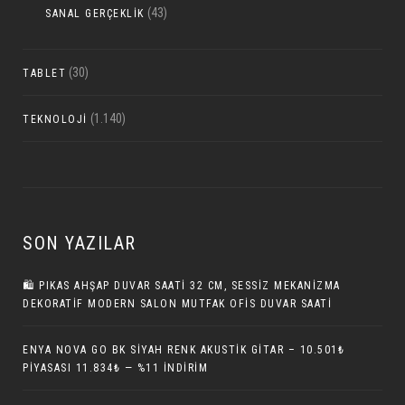
(43)
SANAL GERÇEKLIK
(30)
TABLET
(1.140)
TEKNOLOJI
SON YAZILAR
🛍️ PIKAS AHŞAP DUVAR SAATI 32 CM, SESSIZ MEKANIZMA
DEKORATIF MODERN SALON MUTFAK OFIS DUVAR SAATI
ENYA NOVA GO BK SIYAH RENK AKUSTIK GITAR – 10.501₺
PIYASASI 11.834₺ — %11 İNDIRIM