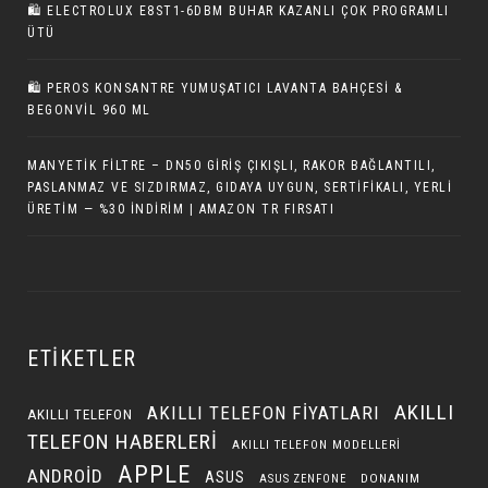
🛍 ELECTROLUX E8ST1-6DBM BUHAR KAZANLI ÇOK PROGRAMLI
ÜTÜ
🛍️ PEROS KONSANTRE YUMUŞATICI LAVANTA BAHÇESI &
BEGONVIL 960 ML
MANYETIK FILTRE – DN50 GIRIŞ ÇIKIŞLI, RAKOR BAĞLANTILI,
PASLANMAZ VE SIZDIRMAZ, GIDAYA UYGUN, SERTIFIKALI, YERLI
ÜRETIM — %30 İNDIRIM | AMAZON TR FIRSATI
ETIKETLER
AKILLI
AKILLI TELEFON FIYATLARI
AKILLI TELEFON
TELEFON HABERLERI
AKILLI TELEFON MODELLERI
APPLE
ANDROID
ASUS
DONANIM
ASUS ZENFONE