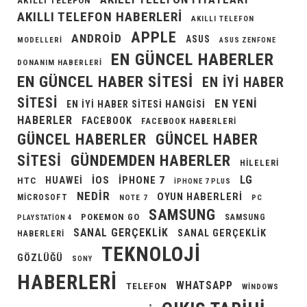
AKILLI TELEFON
AKILLI TELEFON HABERLERI
AKILLI TELEFON
APPLE
ANDROID
ASUS
MODELLERI
ASUS ZENFONE
EN GÜNCEL HABERLER
DONANIM HABERLERI
EN GÜNCEL HABER SITESI
EN IYI HABER
SITESI
EN YENI
EN IYI HABER SITESI HANGISI
HABERLER
FACEBOOK
FACEBOOK HABERLERI
GÜNCEL HABERLER
GÜNCEL HABER
GÜNDEMDEN HABERLER
SITESI
HILELERI
LG
IOS
IPHONE 7
HUAWEI
HTC
IPHONE 7 PLUS
NEDIR
OYUN HABERLERI
MICROSOFT
NOTE 7
PC
SAMSUNG
POKEMON GO
SAMSUNG
PLAYSTATION 4
SANAL GERÇEKLIK
SANAL GERÇEKLIK
HABERLERI
TEKNOLOJI
GÖZLÜĞÜ
SONY
HABERLERI
WHATSAPP
TELEFON
WINDOWS