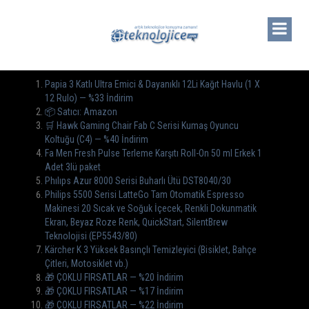
Papia 3 Katlı Ultra Emici & Dayanıklı 12Li Kağıt Havlu (1 X
12 Rulo) — %33 İndirim
📦 Satıcı: Amazon
🛒 Hawk Gaming Chair Fab C Serisi Kumaş Oyuncu
Koltuğu (C4) — %40 İndirim
Fa Men Fresh Pulse Terleme Karşıtı Roll-On 50 ml Erkek 1
Adet 3lü paket
Phılıps Azur 8000 Serisi Buharlı Ütü DST8040/30
Philips 5500 Serisi LatteGo Tam Otomatik Espresso
Makinesi 20 Sıcak ve Soğuk İçecek, Renkli Dokunmatik
Ekran, Beyaz Roze Renk, QuickStart, SilentBrew
Teknolojisi (EP5543/80)
Kärcher K 3 Yüksek Basınçlı Temizleyici (Bisiklet, Bahçe
Çitleri, Motosiklet vb.)
🎁 ÇOKLU FIRSATLAR — %20 İndirim
🎁 ÇOKLU FIRSATLAR — %17 İndirim
🎁 ÇOKLU FIRSATLAR — %22 İndirim