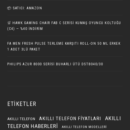
📦 SATICI: AMAZON
🛒 HAWK GAMING CHAIR FAB C SERISI KUMAŞ OYUNCU KOLTUĞU
(C4) — %40 İNDIRIM
FA MEN FRESH PULSE TERLEME KARŞITI ROLL-ON 50 ML ERKEK
1 ADET 3LÜ PAKET
PHILIPS AZUR 8000 SERISI BUHARLI ÜTÜ DST8040/30
ETIKETLER
AKILLI
AKILLI TELEFON FIYATLARI
AKILLI TELEFON
TELEFON HABERLERI
AKILLI TELEFON MODELLERI