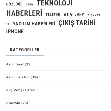
TEKNOLOJI
GÖZLÜĞÜ
SONY
HABERLERI
WHATSAPP
TELEFON
WINDOWS
ÇIKIŞ TARIHI
YAZILIM HABERLERI
10
İPHONE
KATEGORILER
Akıllı Saat
(32)
Akıllı Telefon
(394)
Alış-Veriş
(10.533)
Android
(75)