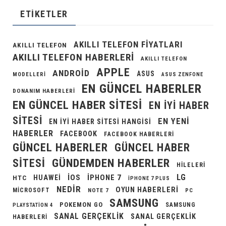
ETIKETLER
AKILLI TELEFON FIYATLARI
AKILLI TELEFON
AKILLI TELEFON HABERLERI
AKILLI TELEFON
APPLE
ANDROID
ASUS
MODELLERI
ASUS ZENFONE
EN GÜNCEL HABERLER
DONANIM HABERLERI
EN GÜNCEL HABER SITESI
EN IYI HABER
SITESI
EN YENI
EN IYI HABER SITESI HANGISI
HABERLER
FACEBOOK
FACEBOOK HABERLERI
GÜNCEL HABERLER
GÜNCEL HABER
GÜNDEMDEN HABERLER
SITESI
HILELERI
LG
IOS
IPHONE 7
HUAWEI
HTC
IPHONE 7 PLUS
NEDIR
OYUN HABERLERI
MICROSOFT
NOTE 7
PC
SAMSUNG
POKEMON GO
SAMSUNG
PLAYSTATION 4
SANAL GERÇEKLIK
SANAL GERÇEKLIK
HABERLERI