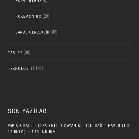
(6)
POINT BLANK
(20)
POKEMON GO
(43)
SANAL GERÇEKLIK
(30)
TABLET
(1.141)
TEKNOLOJI
SON YAZILAR
PAPIA 3 KATLI ULTRA EMICI & DAYANIKLI 12LI KAĞIT HAVLU (1 X
12 RULO) — %33 İNDIRIM