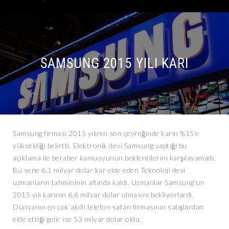
SAMSUNG 2015 YILI KARI
Samsung firması 2015 yılının son çeyreğinde karın %15’e
yükseldiği belirtti. Elektronik devi Samsung yaptığı bu
açıklama ile beraber kamuoyunun beklentilerini karşılayamadı.
Bu sene 6.1 milyar dolar kar elde eden Teknoloji devi
uzmanların tahmininin altında kaldı. Uzmanlar Samsung’un
2015 yılı karının 6.6 milyar dolar olmasını bekliyorlardı.
Dünyanın en çok akıllı telefon satan firmasının satışlardan
elde ettiği gelir ise 53 milyar dolar oldu.