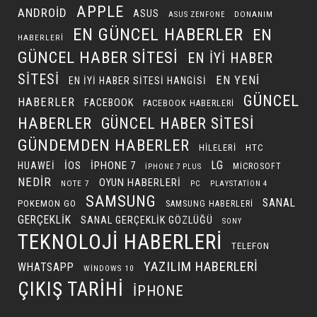
APPLE
ANDROID
ASUS
DONANIM
ASUS ZENFONE
EN GÜNCEL HABERLER
EN
HABERLERI
GÜNCEL HABER SITESI
EN IYI HABER
SITESI
EN YENI
EN IYI HABER SITESI HANGISI
GÜNCEL
HABERLER
FACEBOOK
FACEBOOK HABERLERI
HABERLER
GÜNCEL HABER SITESI
GÜNDEMDEN HABERLER
HILELERI
HTC
LG
IOS
IPHONE 7
HUAWEI
MICROSOFT
IPHONE 7 PLUS
NEDIR
OYUN HABERLERI
NOTE 7
PC
PLAYSTATION 4
SAMSUNG
SANAL
POKEMON GO
SAMSUNG HABERLERI
GERÇEKLIK
SANAL GERÇEKLIK GÖZLÜĞÜ
SONY
TEKNOLOJI HABERLERI
TELEFON
YAZILIM HABERLERI
WHATSAPP
WINDOWS 10
ÇIKIŞ TARIHI
İPHONE