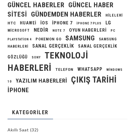
GÜNCEL HABERLER
GÜNCEL HABER
GÜNDEMDEN HABERLER
SITESI
HILELERI
LG
IOS
IPHONE 7
HUAWEI
HTC
IPHONE 7 PLUS
NEDIR
OYUN HABERLERI
MICROSOFT
NOTE 7
PC
SAMSUNG
POKEMON GO
SAMSUNG
PLAYSTATION 4
SANAL GERÇEKLIK
SANAL GERÇEKLIK
HABERLERI
TEKNOLOJI
GÖZLÜĞÜ
SONY
HABERLERI
WHATSAPP
TELEFON
WINDOWS
ÇIKIŞ TARIHI
YAZILIM HABERLERI
10
İPHONE
KATEGORILER
Akıllı Saat
(32)