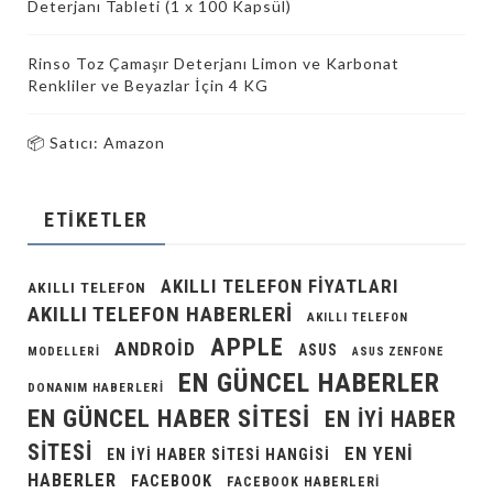
Deterjanı Tableti (1 x 100 Kapsül)
Rinso Toz Çamaşır Deterjanı Limon ve Karbonat
Renkliler ve Beyazlar İçin 4 KG
📦 Satıcı: Amazon
ETIKETLER
AKILLI TELEFON FIYATLARI
AKILLI TELEFON
AKILLI TELEFON HABERLERI
AKILLI TELEFON
APPLE
ANDROID
ASUS
MODELLERI
ASUS ZENFONE
EN GÜNCEL HABERLER
DONANIM HABERLERI
EN GÜNCEL HABER SITESI
EN IYI HABER
SITESI
EN YENI
EN IYI HABER SITESI HANGISI
HABERLER
FACEBOOK
FACEBOOK HABERLERI