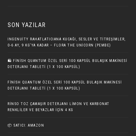
SON YAZILAR
INGENUITY RAHATLATICIANA KUCAĞI, SESLER VE TITREŞIMLER,
0-6 AY, 9 KG’YA KADAR – FLORA THE UNICORN (PEMBE)
🛍️ FINISH QUANTUM ÖZEL SERI 100 KAPSÜL BULAŞIK MAKINESI
DETERJANI TABLETI (1 X 100 KAPSÜL)
FINISH QUANTUM ÖZEL SERI 100 KAPSÜL BULAŞIK MAKINESI
DETERJANI TABLETI (1 X 100 KAPSÜL)
RINSO TOZ ÇAMAŞIR DETERJANI LIMON VE KARBONAT
RENKLILER VE BEYAZLAR İÇIN 4 KG
📦 SATICI: AMAZON