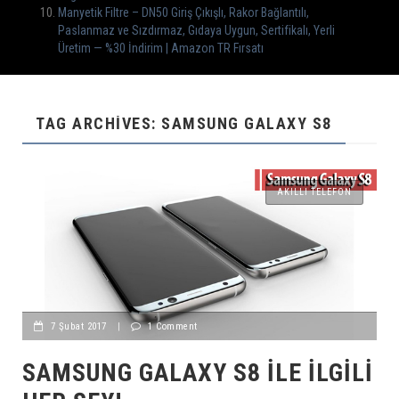
Manyetik Filtre – DN50 Giriş Çıkışlı, Rakor Bağlantılı,
Paslanmaz ve Sızdırmaz, Gıdaya Uygun, Sertifikalı, Yerli
Üretim — %30 İndirim | Amazon TR Fırsatı
TAG ARCHIVES: SAMSUNG GALAXY S8
AKILLI TELEFON
7 Şubat 2017
|
1 Comment
SAMSUNG GALAXY S8 İLE İLGILI