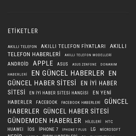
ETIKETLER
AKILLI
AKILLI TELEFON FIYATLARI
AKILLI TELEFON
TELEFON HABERLERI
AKILLI TELEFON MODELLERI
APPLE
ANDROID
ASUS
DONANIM
ASUS ZENFONE
EN GÜNCEL HABERLER
EN
HABERLERI
GÜNCEL HABER SITESI
EN IYI HABER
SITESI
EN YENI
EN IYI HABER SITESI HANGISI
GÜNCEL
HABERLER
FACEBOOK
FACEBOOK HABERLERI
HABERLER
GÜNCEL HABER SITESI
GÜNDEMDEN HABERLER
HILELERI
HTC
LG
IOS
IPHONE 7
HUAWEI
MICROSOFT
IPHONE 7 PLUS