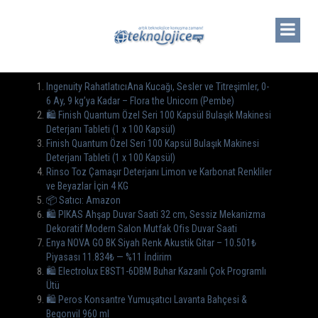
Ingenuity RahatlatıcıAna Kucağı, Sesler ve Titreşimler, 0-
6 Ay, 9 kg’ya Kadar – Flora the Unicorn (Pembe)
🛍️ Finish Quantum Özel Seri 100 Kapsül Bulaşık Makinesi
Deterjanı Tableti (1 x 100 Kapsül)
Finish Quantum Özel Seri 100 Kapsül Bulaşık Makinesi
Deterjanı Tableti (1 x 100 Kapsül)
Rinso Toz Çamaşır Deterjanı Limon ve Karbonat Renkliler
ve Beyazlar İçin 4 KG
📦 Satıcı: Amazon
🛍️ PIKAS Ahşap Duvar Saati 32 cm, Sessiz Mekanizma
Dekoratif Modern Salon Mutfak Ofis Duvar Saati
Enya NOVA GO BK Siyah Renk Akustik Gitar – 10.501₺
Piyasası 11.834₺ — %11 İndirim
🛍 Electrolux E8ST1-6DBM Buhar Kazanlı Çok Programlı
Ütü
🛍️ Peros Konsantre Yumuşatıcı Lavanta Bahçesi &
Begonvil 960 ml