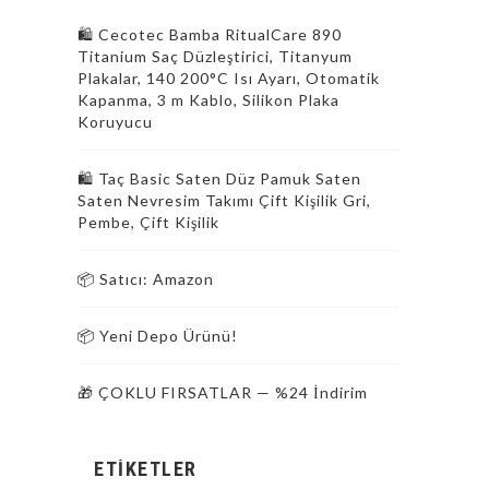
🛍️ Cecotec Bamba RitualCare 890
Titanium Saç Düzleştirici, Titanyum
Plakalar, 140 200°C Isı Ayarı, Otomatik
Kapanma, 3 m Kablo, Silikon Plaka
Koruyucu
🛍️ Taç Basic Saten Düz Pamuk Saten
Saten Nevresim Takımı Çift Kişilik Gri,
Pembe, Çift Kişilik
📦 Satıcı: Amazon
📦 Yeni Depo Ürünü!
🎁 ÇOKLU FIRSATLAR — %24 İndirim
ETIKETLER