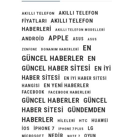
AKILLI TELEFON
AKILLI TELEFON
AKILLI TELEFON
FIYATLARI
HABERLERI
AKILLI TELEFON MODELLERI
APPLE
ANDROID
ASUS
ASUS
EN
DONANIM HABERLERI
ZENFONE
GÜNCEL HABERLER
EN
GÜNCEL HABER SITESI
EN IYI
HABER SITESI
EN IYI HABER SITESI
EN YENI HABERLER
HANGISI
FACEBOOK
FACEBOOK HABERLERI
GÜNCEL HABERLER
GÜNCEL
GÜNDEMDEN
HABER SITESI
HABERLER
HUAWEI
HILELERI
HTC
LG
IOS
IPHONE 7
IPHONE 7 PLUS
NEDIR
OYUN
MICROSOFT
NOTE 7