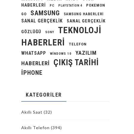
HABERLERI
POKEMON
PC
PLAYSTATION 4
SAMSUNG
GO
SAMSUNG HABERLERI
SANAL GERÇEKLIK
SANAL GERÇEKLIK
TEKNOLOJI
GÖZLÜĞÜ
SONY
HABERLERI
TELEFON
YAZILIM
WHATSAPP
WINDOWS 10
ÇIKIŞ TARIHI
HABERLERI
İPHONE
KATEGORILER
Akıllı Saat
(32)
Akıllı Telefon
(394)