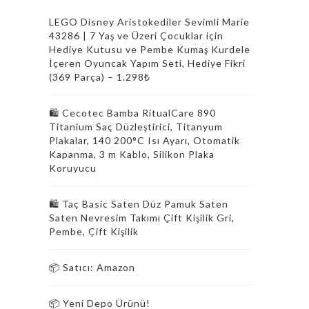
LEGO Disney Aristokediler Sevimli Marie
43286 | 7 Yaş ve Üzeri Çocuklar için
Hediye Kutusu ve Pembe Kumaş Kurdele
İçeren Oyuncak Yapım Seti, Hediye Fikri
(369 Parça) – 1.298₺
🛍️ Cecotec Bamba RitualCare 890
Titanium Saç Düzleştirici, Titanyum
Plakalar, 140 200°C Isı Ayarı, Otomatik
Kapanma, 3 m Kablo, Silikon Plaka
Koruyucu
🛍️ Taç Basic Saten Düz Pamuk Saten
Saten Nevresim Takımı Çift Kişilik Gri,
Pembe, Çift Kişilik
📦 Satıcı: Amazon
📦 Yeni Depo Ürünü!