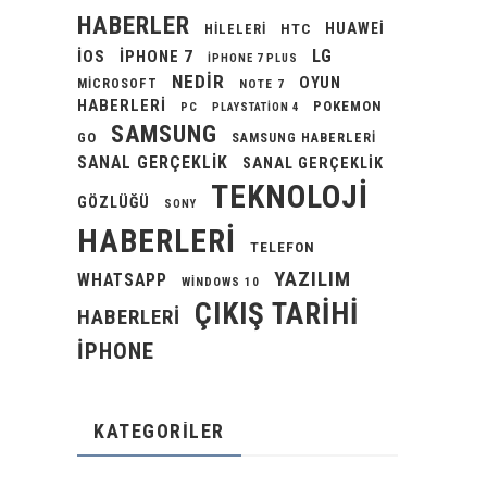
HABERLER
HUAWEI
HILELERI
HTC
LG
IOS
IPHONE 7
IPHONE 7 PLUS
NEDIR
OYUN
MICROSOFT
NOTE 7
HABERLERI
POKEMON
PC
PLAYSTATION 4
SAMSUNG
GO
SAMSUNG HABERLERI
SANAL GERÇEKLIK
SANAL GERÇEKLIK
TEKNOLOJI
GÖZLÜĞÜ
SONY
HABERLERI
TELEFON
YAZILIM
WHATSAPP
WINDOWS 10
ÇIKIŞ TARIHI
HABERLERI
İPHONE
KATEGORILER