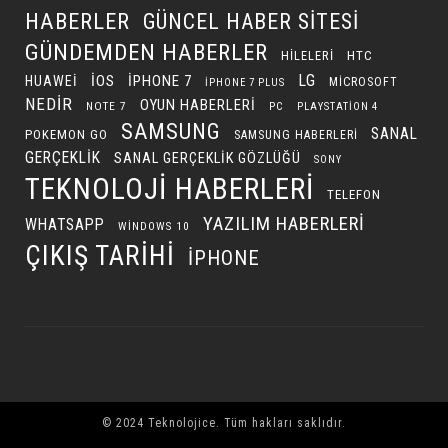
HABERLER
GÜNCEL HABER SITESI
GÜNDEMDEN HABERLER
HILELERI
HTC
LG
IOS
IPHONE 7
HUAWEI
MICROSOFT
IPHONE 7 PLUS
NEDIR
OYUN HABERLERI
NOTE 7
PC
PLAYSTATION 4
SAMSUNG
SANAL
POKEMON GO
SAMSUNG HABERLERI
GERÇEKLIK
SANAL GERÇEKLIK GÖZLÜĞÜ
SONY
TEKNOLOJI HABERLERI
TELEFON
YAZILIM HABERLERI
WHATSAPP
WINDOWS 10
ÇIKIŞ TARIHI
İPHONE
© 2024 Teknolojice. Tüm hakları saklıdır.