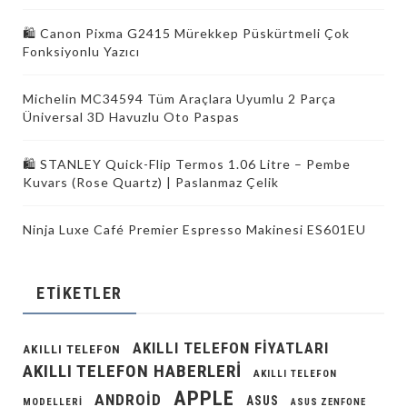
🛍️ Canon Pixma G2415 Mürekkep Püskürtmeli Çok
Fonksiyonlu Yazıcı
Michelin MC34594 Tüm Araçlara Uyumlu 2 Parça
Üniversal 3D Havuzlu Oto Paspas
🛍 STANLEY Quick-Flip Termos 1.06 Litre – Pembe
Kuvars (Rose Quartz) | Paslanmaz Çelik
Ninja Luxe Café Premier Espresso Makinesi ES601EU
ETIKETLER
AKILLI TELEFON FIYATLARI
AKILLI TELEFON
AKILLI TELEFON HABERLERI
AKILLI TELEFON
APPLE
ANDROID
ASUS
MODELLERI
ASUS ZENFONE