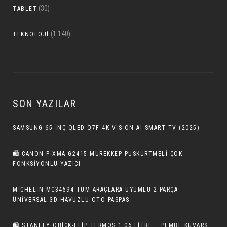
(30)
TABLET
(1.140)
TEKNOLOJI
SON YAZILAR
SAMSUNG 65 INÇ QLED Q7F 4K VISION AI SMART TV (2025)
🛍️ CANON PIXMA G2415 MÜREKKEP PÜSKÜRTMELI ÇOK
FONKSIYONLU YAZICI
MICHELIN MC34594 TÜM ARAÇLARA UYUMLU 2 PARÇA
ÜNIVERSAL 3D HAVUZLU OTO PASPAS
🛍 STANLEY QUICK-FLIP TERMOS 1.06 LITRE – PEMBE KUVARS