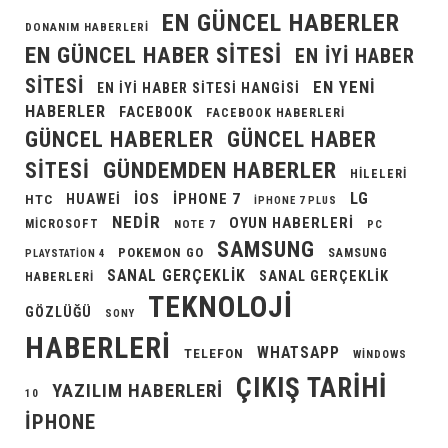
EN GÜNCEL HABERLER
DONANIM HABERLERI
EN GÜNCEL HABER SITESI
EN IYI HABER
SITESI
EN YENI
EN IYI HABER SITESI HANGISI
HABERLER
FACEBOOK
FACEBOOK HABERLERI
GÜNCEL HABERLER
GÜNCEL HABER
GÜNDEMDEN HABERLER
SITESI
HILELERI
LG
IOS
IPHONE 7
HUAWEI
HTC
IPHONE 7 PLUS
NEDIR
OYUN HABERLERI
MICROSOFT
NOTE 7
PC
SAMSUNG
POKEMON GO
SAMSUNG
PLAYSTATION 4
SANAL GERÇEKLIK
SANAL GERÇEKLIK
HABERLERI
TEKNOLOJI
GÖZLÜĞÜ
SONY
HABERLERI
WHATSAPP
TELEFON
WINDOWS
ÇIKIŞ TARIHI
YAZILIM HABERLERI
10
İPHONE