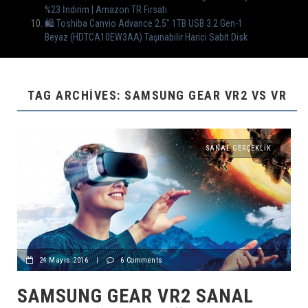
%23 İndirim | Amazon TR Fırsatı
🛍 Toshiba Canvio Advance 2.5″ 1TB USB 3.2 Gen-1
Beyaz (HDTCA10EW3AA) Taşınabilir Harici Sabit Disk
TAG ARCHIVES: SAMSUNG GEAR VR2 VS VR
SANAL GERÇEKLIK
24 Mayıs 2016
|
6 Comments
SAMSUNG GEAR VR2 SANAL