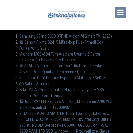
Samsung 65 inç QLED Q7F 4K Vision AI Smart TV (2025)
🛍️ Canon Pixma G2415 Mürekkep Püskürtmeli Çok
Fonksiyonlu Yazıcı
Michelin MC34594 Tüm Araçlara Uyumlu 2 Parça
Üniversal 3D Havuzlu Oto Paspas
🛍 STANLEY Quick-Flip Termos 1.06 Litre – Pembe
Kuvars (Rose Quartz) | Paslanmaz Çelik
Ninja Luxe Café Premier Espresso Makinesi ES601EU
📦 Satıcı: Amazon
Fakir iYO Air Sense Purifier Hava Temizleyici — %36
İndirim | Amazon TR Fırsatı
🛍 Tefal SV4111 Express Mini Kırışıklık Giderici 2200 Watt
Buhar Kazanlı Ütü – 1830009011
GIGABYTE AORUS MASTER 16 BYH Gaming Notebook,
16″ OLED WQXGA (2560×1600) 240Hz, Intel Core Ultra 9
275HX, NVIDIA GeForce RTX 5080 16GB GDDR7 175W,
32GB RAM, 1TB SSD, Windows 11 Pro, İngilizce Klavye —