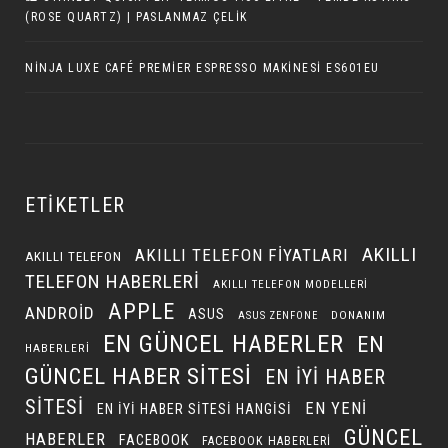
(ROSE QUARTZ) | PASLANMAZ ÇELIK
NINJA LUXE CAFÉ PREMIER ESPRESSO MAKINESI ES601EU
ETIKETLER
AKILLI
AKILLI TELEFON FIYATLARI
AKILLI TELEFON
TELEFON HABERLERI
AKILLI TELEFON MODELLERI
APPLE
ANDROID
ASUS
DONANIM
ASUS ZENFONE
EN GÜNCEL HABERLER
EN
HABERLERI
GÜNCEL HABER SITESI
EN IYI HABER
SITESI
EN YENI
EN IYI HABER SITESI HANGISI
GÜNCEL
HABERLER
FACEBOOK
FACEBOOK HABERLERI