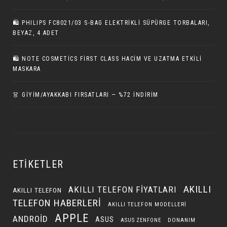
🛍 PHILIPS FC8021/03 S-BAG ELEKTRIKLI SÜPÜRGE TORBALARI,
BEYAZ, 4 ADET
🛍️ NOTE COSMETICS FIRST CLASS HACIM VE UZATMA ETKILI
MASKARA
👗 GİYİM/AYAKKABI FIRSATLARI — %72 İNDIRIM
ETIKETLER
AKILLI
AKILLI TELEFON FIYATLARI
AKILLI TELEFON
TELEFON HABERLERI
AKILLI TELEFON MODELLERI
APPLE
ANDROID
ASUS
DONANIM
ASUS ZENFONE