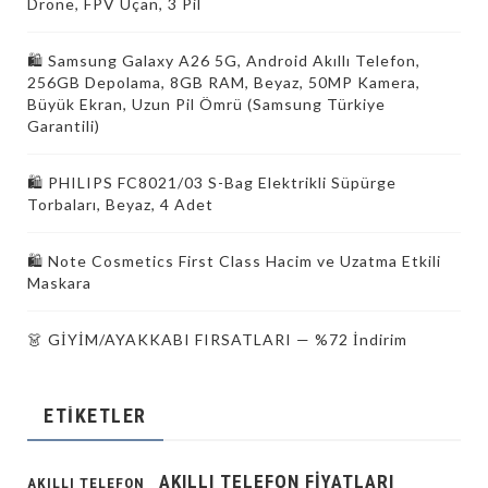
Drone, FPV Uçan, 3 Pil
🛍 Samsung Galaxy A26 5G, Android Akıllı Telefon,
256GB Depolama, 8GB RAM, Beyaz, 50MP Kamera,
Büyük Ekran, Uzun Pil Ömrü (Samsung Türkiye
Garantili)
🛍 PHILIPS FC8021/03 S-Bag Elektrikli Süpürge
Torbaları, Beyaz, 4 Adet
🛍️ Note Cosmetics First Class Hacim ve Uzatma Etkili
Maskara
👗 GİYİM/AYAKKABI FIRSATLARI — %72 İndirim
ETIKETLER
AKILLI TELEFON FIYATLARI
AKILLI TELEFON