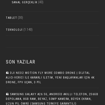
(43)
SANAL GERÇEKLIK
(30)
TABLET
(1.140)
TEKNOLOJI
SON YAZILAR
🛍 DJI NEO2 MOTION FLY MORE COMBO DRONE | DIJITAL
ALICI-VERICI ILE KARARLI İLETIM, YENI BAŞLAYANLAR IÇIN 4K
DRONE, FPV UÇAN, 3 PIL
🛍 SAMSUNG GALAXY A26 5G, ANDROID AKILLI TELEFON, 256GB
DEPOLAMA, 8GB RAM, BEYAZ, 50MP KAMERA, BÜYÜK EKRAN,
UZUN PIL ÖMRÜ (SAMSUNG TÜRKIYE GARANTILI)