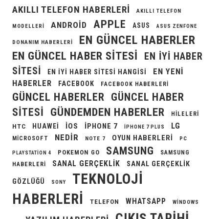
AKILLI TELEFON HABERLERI
AKILLI TELEFON
APPLE
ANDROID
ASUS
MODELLERI
ASUS ZENFONE
EN GÜNCEL HABERLER
DONANIM HABERLERI
EN GÜNCEL HABER SITESI
EN IYI HABER
SITESI
EN YENI
EN IYI HABER SITESI HANGISI
HABERLER
FACEBOOK
FACEBOOK HABERLERI
GÜNCEL HABERLER
GÜNCEL HABER
GÜNDEMDEN HABERLER
SITESI
HILELERI
LG
IOS
IPHONE 7
HUAWEI
HTC
IPHONE 7 PLUS
NEDIR
OYUN HABERLERI
MICROSOFT
NOTE 7
PC
SAMSUNG
POKEMON GO
SAMSUNG
PLAYSTATION 4
SANAL GERÇEKLIK
SANAL GERÇEKLIK
HABERLERI
TEKNOLOJI
GÖZLÜĞÜ
SONY
HABERLERI
WHATSAPP
TELEFON
WINDOWS
ÇIKIŞ TARIHI