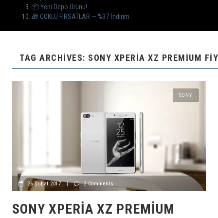
📦 Yeni Depo Ürünü!
🎁 ÇOKLU FIRSATLAR — %37 İndirim
TAG ARCHIVES: SONY XPERIA XZ PREMIUM FI
SONY
26 Şubat 2017
|
2 Comments
SONY XPERIA XZ PREMIUM