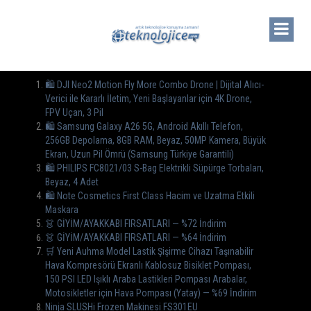
🛍 DJI Neo2 Motion Fly More Combo Drone | Dijital Alıcı-
Verici ile Kararlı İletim, Yeni Başlayanlar için 4K Drone,
FPV Uçan, 3 Pil
🛍 Samsung Galaxy A26 5G, Android Akıllı Telefon,
256GB Depolama, 8GB RAM, Beyaz, 50MP Kamera, Büyük
Ekran, Uzun Pil Ömrü (Samsung Türkiye Garantili)
🛍 PHILIPS FC8021/03 S-Bag Elektrikli Süpürge Torbaları,
Beyaz, 4 Adet
🛍️ Note Cosmetics First Class Hacim ve Uzatma Etkili
Maskara
👗 GİYİM/AYAKKABI FIRSATLARI — %72 İndirim
👗 GİYİM/AYAKKABI FIRSATLARI — %64 İndirim
🛒 Yeni Auhma Model Lastik Şişirme Cihazı Taşınabilir
Hava Kompresörü Ekranlı Kablosuz Bisiklet Pompası,
150 PSI LED Işıklı Araba Lastikleri Pompası Arabalar,
Motosikletler için Hava Pompası (Yatay) — %69 İndirim
Ninja SLUSHi Frozen Makinesi FS301EU