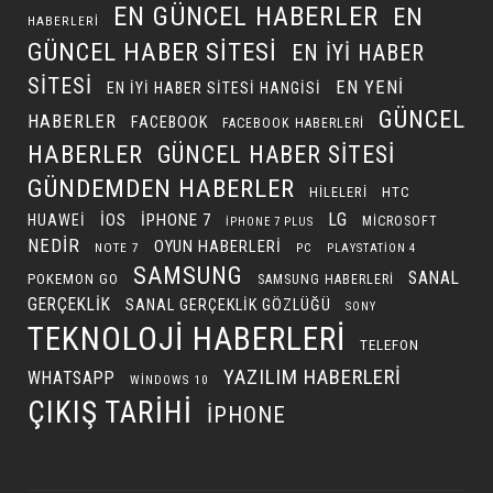
EN GÜNCEL HABERLER
EN
HABERLERI
GÜNCEL HABER SITESI
EN IYI HABER
SITESI
EN YENI
EN IYI HABER SITESI HANGISI
GÜNCEL
HABERLER
FACEBOOK
FACEBOOK HABERLERI
HABERLER
GÜNCEL HABER SITESI
GÜNDEMDEN HABERLER
HILELERI
HTC
LG
IOS
IPHONE 7
HUAWEI
MICROSOFT
IPHONE 7 PLUS
NEDIR
OYUN HABERLERI
NOTE 7
PC
PLAYSTATION 4
SAMSUNG
SANAL
POKEMON GO
SAMSUNG HABERLERI
GERÇEKLIK
SANAL GERÇEKLIK GÖZLÜĞÜ
SONY
TEKNOLOJI HABERLERI
TELEFON
YAZILIM HABERLERI
WHATSAPP
WINDOWS 10
ÇIKIŞ TARIHI
İPHONE