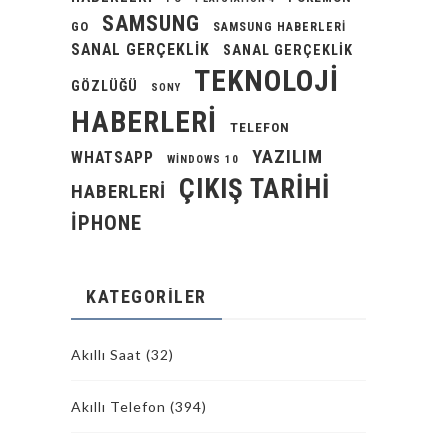
SAMSUNG
GO
SAMSUNG HABERLERI
SANAL GERÇEKLIK
SANAL GERÇEKLIK
TEKNOLOJI
GÖZLÜĞÜ
SONY
HABERLERI
TELEFON
YAZILIM
WHATSAPP
WINDOWS 10
ÇIKIŞ TARIHI
HABERLERI
İPHONE
KATEGORILER
Akıllı Saat
(32)
Akıllı Telefon
(394)