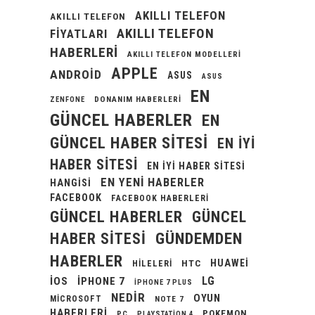
AKILLI TELEFON
AKILLI TELEFON
AKILLI TELEFON
FIYATLARI
HABERLERI
AKILLI TELEFON MODELLERI
APPLE
ANDROID
ASUS
ASUS
EN
DONANIM HABERLERI
ZENFONE
GÜNCEL HABERLER
EN
GÜNCEL HABER SITESI
EN IYI
HABER SITESI
EN IYI HABER SITESI
EN YENI HABERLER
HANGISI
FACEBOOK
FACEBOOK HABERLERI
GÜNCEL HABERLER
GÜNCEL
GÜNDEMDEN
HABER SITESI
HABERLER
HUAWEI
HILELERI
HTC
LG
IOS
IPHONE 7
IPHONE 7 PLUS
NEDIR
OYUN
MICROSOFT
NOTE 7
HABERLERI
POKEMON
PC
PLAYSTATION 4