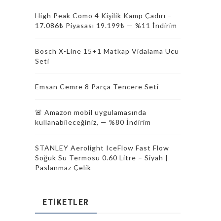
High Peak Como 4 Kişilik Kamp Çadırı –
17.086₺ Piyasası 19.199₺ — %11 İndirim
Bosch X-Line 15+1 Matkap Vidalama Ucu
Seti
Emsan Cemre 8 Parça Tencere Seti
🚨 Amazon mobil uygulamasında
kullanabileceğiniz, — %80 İndirim
STANLEY Aerolight IceFlow Fast Flow
Soğuk Su Termosu 0.60 Litre – Siyah |
Paslanmaz Çelik
ETIKETLER