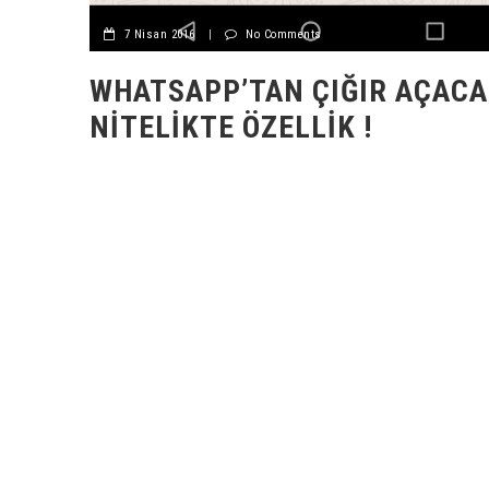
7 Nisan 2016
|
No Comments
WHATSAPP’TAN ÇIĞIR AÇAC
NITELIKTE ÖZELLIK !