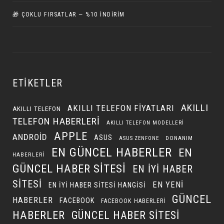
🎁 ÇOKLU FIRSATLAR — %10 İNDIRIM
ETIKETLER
AKILLI
AKILLI TELEFON FIYATLARI
AKILLI TELEFON
TELEFON HABERLERI
AKILLI TELEFON MODELLERI
APPLE
ANDROID
ASUS
DONANIM
ASUS ZENFONE
EN GÜNCEL HABERLER
EN
HABERLERI
GÜNCEL HABER SITESI
EN IYI HABER
SITESI
EN YENI
EN IYI HABER SITESI HANGISI
GÜNCEL
HABERLER
FACEBOOK
FACEBOOK HABERLERI
HABERLER
GÜNCEL HABER SITESI