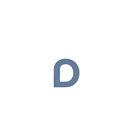
Asus
(37)
Bilgisayar
(1)
BlackBerry
(14)
Çanta
(13)
Donanım
(54)
Elektronik
(324)
General Mobile
(9)
Giyilebilir Teknoloji
(50)
Haberler
(54)