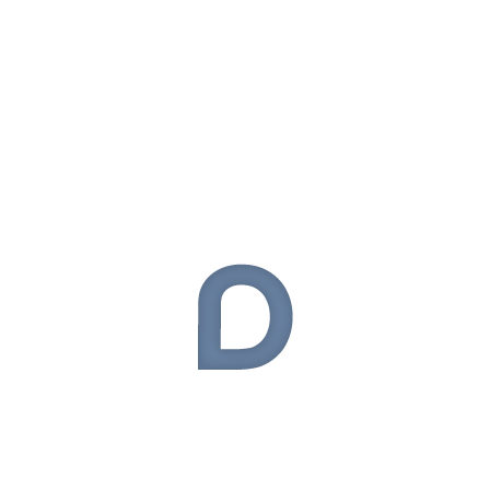
Apple
(110)
Asus
(37)
Bilgisayar
(1)
BlackBerry
(14)
Çanta
(13)
Donanım
(54)
Elektronik
(324)
General Mobile
(9)