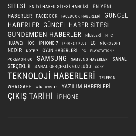
SITESI
EN YENI
EN IYI HABER SITESI HANGISI
GÜNCEL
HABERLER
FACEBOOK
FACEBOOK HABERLERI
HABERLER
GÜNCEL HABER SITESI
GÜNDEMDEN HABERLER
HILELERI
HTC
LG
IOS
IPHONE 7
HUAWEI
MICROSOFT
IPHONE 7 PLUS
NEDIR
OYUN HABERLERI
NOTE 7
PC
PLAYSTATION 4
SAMSUNG
SANAL
POKEMON GO
SAMSUNG HABERLERI
GERÇEKLIK
SANAL GERÇEKLIK GÖZLÜĞÜ
SONY
TEKNOLOJI HABERLERI
TELEFON
YAZILIM HABERLERI
WHATSAPP
WINDOWS 10
ÇIKIŞ TARIHI
İPHONE