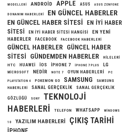
APPLE
ANDROID
ASUS
MODELLERI
ASUS ZENFONE
EN GÜNCEL HABERLER
DONANIM HABERLERI
EN GÜNCEL HABER SITESI
EN IYI HABER
SITESI
EN YENI
EN IYI HABER SITESI HANGISI
HABERLER
FACEBOOK
FACEBOOK HABERLERI
GÜNCEL HABERLER
GÜNCEL HABER
GÜNDEMDEN HABERLER
SITESI
HILELERI
LG
IOS
IPHONE 7
HUAWEI
HTC
IPHONE 7 PLUS
NEDIR
OYUN HABERLERI
MICROSOFT
NOTE 7
PC
SAMSUNG
POKEMON GO
SAMSUNG
PLAYSTATION 4
SANAL GERÇEKLIK
SANAL GERÇEKLIK
HABERLERI
TEKNOLOJI
GÖZLÜĞÜ
SONY
HABERLERI
WHATSAPP
TELEFON
WINDOWS
ÇIKIŞ TARIHI
YAZILIM HABERLERI
10
İPHONE