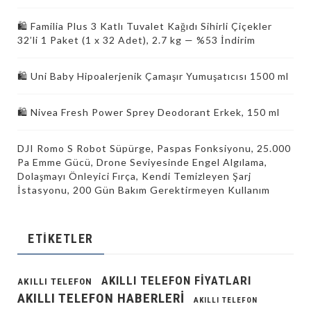
🛍️ Familia Plus 3 Katlı Tuvalet Kağıdı Sihirli Çiçekler
32’li 1 Paket (1 x 32 Adet), 2.7 kg — %53 İndirim
🛍️ Uni Baby Hipoalerjenik Çamaşır Yumuşatıcısı 1500 ml
🛍️ Nivea Fresh Power Sprey Deodorant Erkek, 150 ml
DJI Romo S Robot Süpürge, Paspas Fonksiyonu, 25.000
Pa Emme Gücü, Drone Seviyesinde Engel Algılama,
Dolaşmayı Önleyici Fırça, Kendi Temizleyen Şarj
İstasyonu, 200 Gün Bakım Gerektirmeyen Kullanım
ETIKETLER
AKILLI TELEFON FIYATLARI
AKILLI TELEFON
AKILLI TELEFON HABERLERI
AKILLI TELEFON