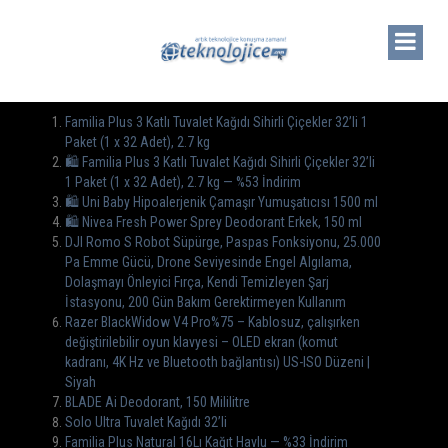
Familia Plus 3 Katlı Tuvalet Kağıdı Sihirli Çiçekler 32’li 1
Paket (1 x 32 Adet), 2.7 kg
🛍️ Familia Plus 3 Katlı Tuvalet Kağıdı Sihirli Çiçekler 32’li
1 Paket (1 x 32 Adet), 2.7 kg — %53 İndirim
🛍️ Uni Baby Hipoalerjenik Çamaşır Yumuşatıcısı 1500 ml
🛍️ Nivea Fresh Power Sprey Deodorant Erkek, 150 ml
DJI Romo S Robot Süpürge, Paspas Fonksiyonu, 25.000
Pa Emme Gücü, Drone Seviyesinde Engel Algılama,
Dolaşmayı Önleyici Fırça, Kendi Temizleyen Şarj
İstasyonu, 200 Gün Bakım Gerektirmeyen Kullanım
Razer BlackWidow V4 Pro%75 – Kablosuz, çalışırken
değiştirilebilir oyun klavyesi – OLED ekran (komut
kadranı, 4K Hz ve Bluetooth bağlantısı) US-ISO Düzeni |
Siyah
BLADE Ai Deodorant, 150 Mililitre
Solo Ultra Tuvalet Kağıdı 32’li
Familia Plus Natural 16Lı Kağıt Havlu — %33 İndirim