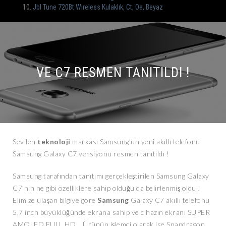
Jbl Tune 720Bt Wireless Kulaklık, Ct, Oe, Beyaz
VE C7 RESMEN TANITILDI !
Sevilen
teknoloji
markası Samsung’un yeni akıllı telefonu
Samsung Galaxy C7 versiyonu resmen tanıtıldı !
Samsung tarafından tanıtımı gerçekleştirilen Samsung Galaxy
C7’nin ne gibi özelliklere sahip olduğu da belirlenmiş oldu !
Elimize ulaşan bilgiye göre
Samsung
Galaxy C7 akıllı telefonu
5.7 inch büyüklüğünde ekrana sahip ve cihazın ekranı SUPER
AMOLED FULL HD… Ürünün işlemci olarak ise Snapdragon