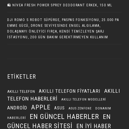
🛍️ NIVEA FRESH POWER SPREY DEODORANT ERKEK, 150 ML
DJI ROMO S ROBOT SÜPÜRGE, PASPAS FONKSIYONU, 25.000 PA
EMME GÜCÜ, DRONE SEVIYESINDE ENGEL ALGILAMA,
DOLAŞMAYI ÖNLEYICI FIRÇA, KENDI TEMIZLEYEN ŞARJ
İSTASYONU, 200 GÜN BAKIM GEREKTIRMEYEN KULLANIM
ETIKETLER
AKILLI
AKILLI TELEFON FIYATLARI
AKILLI TELEFON
TELEFON HABERLERI
AKILLI TELEFON MODELLERI
APPLE
ANDROID
ASUS
DONANIM
ASUS ZENFONE
EN GÜNCEL HABERLER
EN
HABERLERI
GÜNCEL HABER SITESI
EN IYI HABER