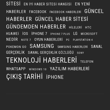
SITESI
EN YENI
EN IYI HABER SITESI HANGISI
GÜNCEL
HABERLER
FACEBOOK
FACEBOOK HABERLERI
HABERLER
GÜNCEL HABER SITESI
GÜNDEMDEN HABERLER
HILELERI
HTC
LG
IOS
IPHONE 7
HUAWEI
MICROSOFT
IPHONE 7 PLUS
NEDIR
OYUN HABERLERI
NOTE 7
PC
PLAYSTATION 4
SAMSUNG
SANAL
POKEMON GO
SAMSUNG HABERLERI
GERÇEKLIK
SANAL GERÇEKLIK GÖZLÜĞÜ
SONY
TEKNOLOJI HABERLERI
TELEFON
YAZILIM HABERLERI
WHATSAPP
WINDOWS 10
ÇIKIŞ TARIHI
İPHONE