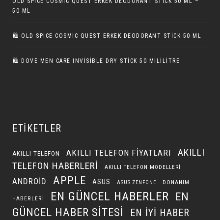
OLD SPICE COSMIC QUEST ERKEK DEODORANT STICK 50 ML –
50 ML
🛍️ OLD SPICE COSMIC QUEST ERKEK DEODORANT STICK 50 ML
🛍️ DOVE MEN CARE INVISIBLE DRY STICK 50 MILILITRE
ETIKETLER
AKILLI
AKILLI TELEFON FIYATLARI
AKILLI TELEFON
TELEFON HABERLERI
AKILLI TELEFON MODELLERI
APPLE
ANDROID
ASUS
DONANIM
ASUS ZENFONE
EN GÜNCEL HABERLER
EN
HABERLERI
GÜNCEL HABER SITESI
EN IYI HABER