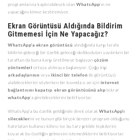
programlarına kaptırabilecek olan
WhatsApp
’ın ne
yapacağını kimse kestiremiyor.
Ekran Görüntüsü Aldığında Bildirim
Gitmemesi İçin Ne Yapacağız?
WhatsApp’a ekran görüntüsü
alındığında karşı tarafa
bildirim gideceği bir özellik geleceği dedikoduları yayılırken bir
taraftan da buna karşı üretilmeye başlayan
çözüm
yöntemleri
ortaya atılmaya başlanıyor. Çoğu kişi
arkadaşlarının
veya
ikinci bir telefon
ile görüntüyü
alabileceklerini söylerken bir kısımda o an için
internet
bağlantısını kapatıp
,
ekran görüntüsünü alıp
tekrar
whatsApp
’a girebileceklerini belirtiyorlar.
WhatsApp’a bu özellik geldiğinde direk olarak
WhatsApp’ı
silecekler
ini ve bunun gibi birçok benzeri program olduğunu
hatırlatan kullanıcı kitlesi ise bu tarz şekilde tepkilerini
koyarak bu özelliğin gelmesini istemediklerini belirtiyorlar.