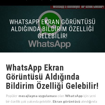
WHATSAPP EKRAN GÖRÜNTÜSÜ
ALDIĞINDA BILDIRIM ÖZELLIĞI
GELEBILIR!
WhatsApp Ekran
Görüntüsü Aldığında
Bildirim Özelliği Gelebilir!
Popüler
mesajlaşma uygulaması
olan
WhatsApp
için yeni
bir özellik çok yakında gelebilir.
Ekran
görüntüsü
alındığında