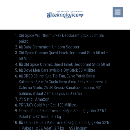
Old Spice Wolfthorn Erkek Deodorant Stick 50 ml 3lü
paket
🛍 Baby Clementoni Unicorn Scooter
Old Spice Cosmic Quest Erkek Deodorant Stick 50 ml –
50 Ml
🛍️ Old Spice Cosmic Quest Erkek Deodorant Stick 50 ml
🛍️ Dove Men Care Invisible Dry Stick 50 Mililitre
🛍 DREO 36 İnç Kule Tipi Fan, Ev ve Yatak Odası
Kullanımı, 8,5 m/s Güçlü Hava Akışı, 8 Hız Kademesi, 4
Çalışma Modu, 25 dB Sessiz Kanatsız Tasarım, 90°
Salınım, 8 Saat Zamanlayıcı, LED Ekran
📦 Satıcı: Amazon
PRIVACY Gold Men Edt, 100 Mililitre
Familia Plus 3 Katlı Tuvalet Kağıdı Sihirli Çiçekler 32’li 1
Paket (1 x 32 Adet), 2.7 kg
🛍️ Familia Plus 3 Katlı Tuvalet Kağıdı Sihirli Çiçekler 32’li
1 Paket (1 x 32 Adet), 2.7 kg — %53 İndirim