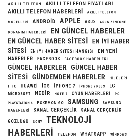
AKILLI TELEFON FIYATLARI
AKILLI TELEFON
AKILLI TELEFON HABERLERI
AKILLI TELEFON
APPLE
ANDROID
ASUS
MODELLERI
ASUS ZENFONE
EN GÜNCEL HABERLER
DONANIM HABERLERI
EN GÜNCEL HABER SITESI
EN IYI HABER
SITESI
EN YENI
EN IYI HABER SITESI HANGISI
HABERLER
FACEBOOK
FACEBOOK HABERLERI
GÜNCEL HABERLER
GÜNCEL HABER
GÜNDEMDEN HABERLER
SITESI
HILELERI
LG
IOS
IPHONE 7
HUAWEI
HTC
IPHONE 7 PLUS
NEDIR
OYUN HABERLERI
MICROSOFT
NOTE 7
PC
SAMSUNG
POKEMON GO
SAMSUNG
PLAYSTATION 4
SANAL GERÇEKLIK
SANAL GERÇEKLIK
HABERLERI
TEKNOLOJI
GÖZLÜĞÜ
SONY
HABERLERI
WHATSAPP
TELEFON
WINDOWS