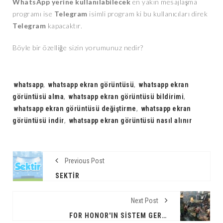
WhatsApp yerine kullanılabilecek
en yakın mesajlaşma
programı ise
Telegram
isimli program ki bu kullanıcıları direk
Telegram
kapacaktır.
Böyle bir özelliğe sizin yorumunuz nedir?
Tags:
whatsapp
,
whatsapp ekran görüntüsü
,
whatsapp ekran
görüntüsü alma
,
whatsapp ekran görüntüsü bildirimi
,
whatsapp ekran görüntüsü değiştirme
,
whatsapp ekran
görüntüsü indir
,
whatsapp ekran görüntüsü nasıl alınır
Previous Post
SEKTIR
Next Post
FOR HONOR'IN SISTEM GEREKSINIMLERI AÇIKLANDI