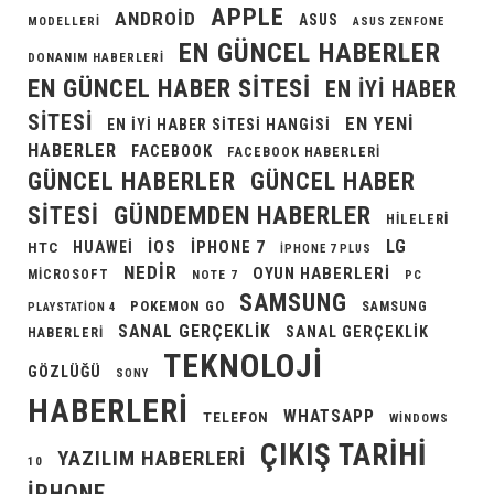
APPLE
ANDROID
ASUS
MODELLERI
ASUS ZENFONE
EN GÜNCEL HABERLER
DONANIM HABERLERI
EN GÜNCEL HABER SITESI
EN IYI HABER
SITESI
EN YENI
EN IYI HABER SITESI HANGISI
HABERLER
FACEBOOK
FACEBOOK HABERLERI
GÜNCEL HABERLER
GÜNCEL HABER
GÜNDEMDEN HABERLER
SITESI
HILELERI
LG
IOS
IPHONE 7
HUAWEI
HTC
IPHONE 7 PLUS
NEDIR
OYUN HABERLERI
MICROSOFT
NOTE 7
PC
SAMSUNG
POKEMON GO
SAMSUNG
PLAYSTATION 4
SANAL GERÇEKLIK
SANAL GERÇEKLIK
HABERLERI
TEKNOLOJI
GÖZLÜĞÜ
SONY
HABERLERI
WHATSAPP
TELEFON
WINDOWS
ÇIKIŞ TARIHI
YAZILIM HABERLERI
10
İPHONE