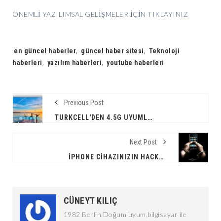
ÖNEMLİ YAZILIMSAL GELİŞMELER İÇİN TIKLAYINIZ
Tags:
en güncel haberler
,
güncel haber sitesi
,
Teknoloji
haberleri
,
yazılım haberleri
,
youtube haberleri
Previous Post
TURKCELL'DEN 4.5G UYUMLU YENI TABLET !
Next Post
IPHONE CIHAZINIZIN HACKLENIP HACKLENMEDIĞINI ÖĞRENIN !
CÜNEYT KILIÇ
1982 Berlin Doğumluyum,bilgisayar ile