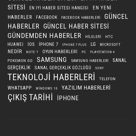
SITESI
EN YENI
EN IYI HABER SITESI HANGISI
GÜNCEL
HABERLER
FACEBOOK
FACEBOOK HABERLERI
HABERLER
GÜNCEL HABER SITESI
GÜNDEMDEN HABERLER
HILELERI
HTC
LG
IOS
IPHONE 7
HUAWEI
MICROSOFT
IPHONE 7 PLUS
NEDIR
OYUN HABERLERI
NOTE 7
PC
PLAYSTATION 4
SAMSUNG
SANAL
POKEMON GO
SAMSUNG HABERLERI
GERÇEKLIK
SANAL GERÇEKLIK GÖZLÜĞÜ
SONY
TEKNOLOJI HABERLERI
TELEFON
YAZILIM HABERLERI
WHATSAPP
WINDOWS 10
ÇIKIŞ TARIHI
İPHONE