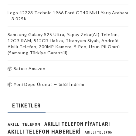
Lego 42223 Technic 1966 Ford GT40 MkII Yarış Arabası
– 3.025₺
Samsung Galaxy S25 Ultra, Yapay Zeka(AI) Telefon,
12GB RAM, 512GB Hafıza, Titanyum Siyah, Android
Akıllı Telefon, 200MP Kamera, S Pen, Uzun Pil Ömrü
(Samsung Türkiye Garantili)
📦 Satıcı: Amazon
📦 Yeni Depo Ürünü! — %53 İndirim
ETIKETLER
AKILLI TELEFON FIYATLARI
AKILLI TELEFON
AKILLI TELEFON HABERLERI
AKILLI TELEFON