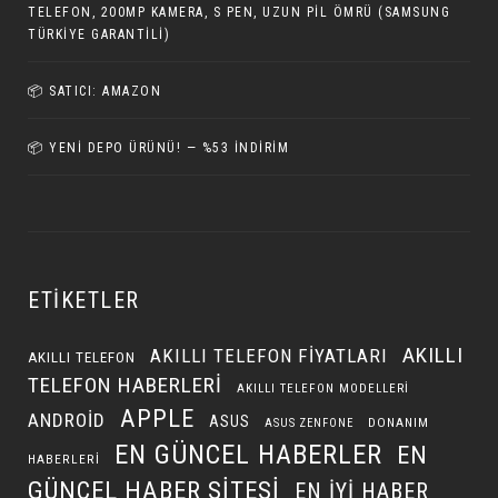
TELEFON, 200MP KAMERA, S PEN, UZUN PIL ÖMRÜ (SAMSUNG
TÜRKIYE GARANTILI)
📦 SATICI: AMAZON
📦 YENI DEPO ÜRÜNÜ! — %53 İNDIRIM
ETIKETLER
AKILLI
AKILLI TELEFON FIYATLARI
AKILLI TELEFON
TELEFON HABERLERI
AKILLI TELEFON MODELLERI
APPLE
ANDROID
ASUS
DONANIM
ASUS ZENFONE
EN GÜNCEL HABERLER
EN
HABERLERI
GÜNCEL HABER SITESI
EN IYI HABER