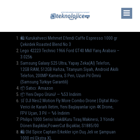
🛍️ Kurukahveci Mehmet Efendi Caffe Espresso 1000 gr
Çekirdek Roasted Blend No 3
Lego 42223 Technic 1966 Ford GT40 MkII Yarış Arabası –
3.025₺
Samsung Galaxy S25 Ultra, Yapay Zeka(AI) Telefon,
12GB RAM, 512GB Hafıza, Titanyum Siyah, Android Akıllı
Telefon, 200MP Kamera, S Pen, Uzun Pil Ömrü
(Samsung Türkiye Garantili)
📦 Satıcı: Amazon
📦 Yeni Depo Ürünü! — %53 İndirim
🛒 DJI Neo2 Motion Fly More Combo Drone | Dijital Alıcı-
Verici ile Kararlı İletim, Yeni Başlayanlar için 4K Drone,
FPV Uçan, 3 Pil — %6 İndirim
Philips 1000 Serisi Islak&Kuru Tıraş Makinesi, 3 Yönde
Dönen Başlıklar,PowerCut Bıçaklar, S1885/00
🛍️ Old Spice Captain Erkekler için Duş Jeli ve Şampuan
1000 ml Ekstra XL