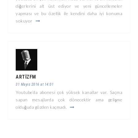
diğerlerini alt üst ediyor ve yeni güncellemeler
yapması ve bu özellik ile kendini daha iyi konuma
sokuyor
ARTIZFM
31 Mayıs 2016 at 14:01
Youtube’da abonesi çok yüksek kanallar var. Saçma
sapan mesajlarda çok dönecektir ama gelişme
olduğuda gözden kaçmadı.