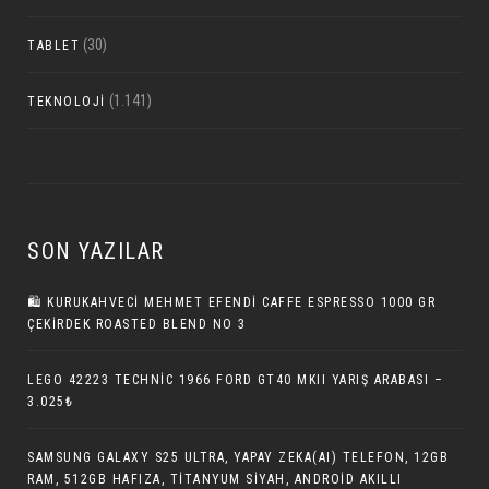
(30)
TABLET
(1.141)
TEKNOLOJI
SON YAZILAR
🛍️ KURUKAHVECI MEHMET EFENDI CAFFE ESPRESSO 1000 GR
ÇEKIRDEK ROASTED BLEND NO 3
LEGO 42223 TECHNIC 1966 FORD GT40 MKII YARIŞ ARABASI –
3.025₺
SAMSUNG GALAXY S25 ULTRA, YAPAY ZEKA(AI) TELEFON, 12GB
RAM, 512GB HAFIZA, TITANYUM SIYAH, ANDROID AKILLI