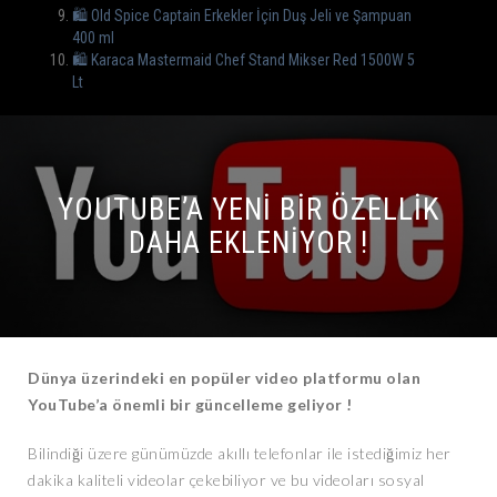
🛍️ Old Spice Captain Erkekler İçin Duş Jeli ve Şampuan
400 ml
🛍️ Karaca Mastermaid Chef Stand Mikser Red 1500W 5
Lt
YOUTUBE’A YENI BIR ÖZELLIK
DAHA EKLENIYOR !
Dünya üzerindeki en popüler video platformu olan
YouTube’a önemli bir güncelleme geliyor !
Bilindiği üzere günümüzde akıllı telefonlar ile istediğimiz her
dakika kaliteli videolar çekebiliyor ve bu videoları sosyal