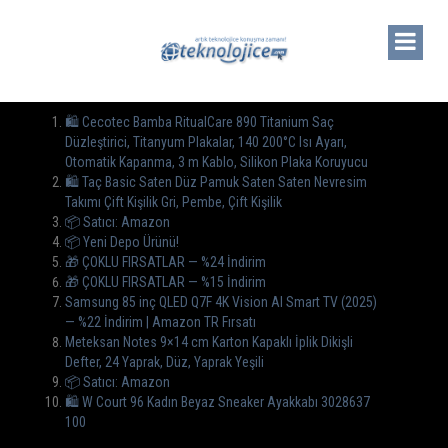
🛍️ Cecotec Bamba RitualCare 890 Titanium Saç
Düzleştirici, Titanyum Plakalar, 140 200°C Isı Ayarı,
Otomatik Kapanma, 3 m Kablo, Silikon Plaka Koruyucu
🛍️ Taç Basic Saten Düz Pamuk Saten Saten Nevresim
Takımı Çift Kişilik Gri, Pembe, Çift Kişilik
📦 Satıcı: Amazon
📦 Yeni Depo Ürünü!
🎁 ÇOKLU FIRSATLAR — %24 İndirim
🎁 ÇOKLU FIRSATLAR — %15 İndirim
Samsung 85 inç QLED Q7F 4K Vision AI Smart TV (2025)
— %22 İndirim | Amazon TR Fırsatı
Meteksan Notes 9×14 cm Karton Kapaklı İplik Dikişli
Defter, 24 Yaprak, Düz, Yaprak Yeşili
📦 Satıcı: Amazon
🛍️ W Court 96 Kadın Beyaz Sneaker Ayakkabı 3028637
100