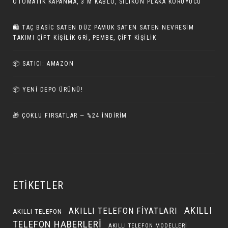
OTOMATIK KAPANMA, 3 M KABLO, SILIKON PLAKA KORUYUCU
🛍️ TAÇ BASIC SATEN DÜZ PAMUK SATEN SATEN NEVRESIM
TAKIMI ÇIFT KIŞILIK GRI, PEMBE, ÇIFT KIŞILIK
📦 SATICI: AMAZON
📦 YENI DEPO ÜRÜNÜ!
🎁 ÇOKLU FIRSATLAR — %24 İNDIRIM
ETIKETLER
AKILLI
AKILLI TELEFON FIYATLARI
AKILLI TELEFON
TELEFON HABERLERI
AKILLI TELEFON MODELLERI