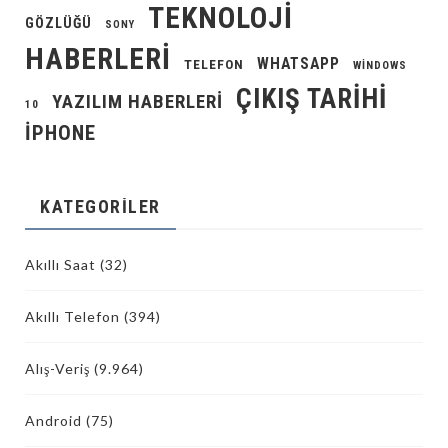
TEKNOLOJI
GÖZLÜĞÜ
SONY
HABERLERI
WHATSAPP
TELEFON
WINDOWS
ÇIKIŞ TARIHI
YAZILIM HABERLERI
10
İPHONE
KATEGORILER
Akıllı Saat
(32)
Akıllı Telefon
(394)
Alış-Veriş
(9.964)
Android
(75)