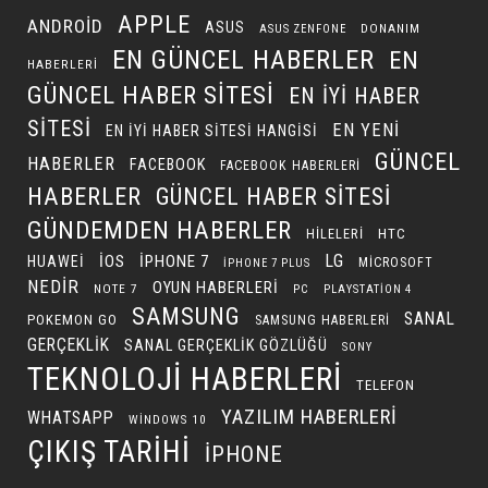
APPLE
ANDROID
ASUS
DONANIM
ASUS ZENFONE
EN GÜNCEL HABERLER
EN
HABERLERI
GÜNCEL HABER SITESI
EN IYI HABER
SITESI
EN YENI
EN IYI HABER SITESI HANGISI
GÜNCEL
HABERLER
FACEBOOK
FACEBOOK HABERLERI
HABERLER
GÜNCEL HABER SITESI
GÜNDEMDEN HABERLER
HILELERI
HTC
LG
IOS
IPHONE 7
HUAWEI
MICROSOFT
IPHONE 7 PLUS
NEDIR
OYUN HABERLERI
NOTE 7
PC
PLAYSTATION 4
SAMSUNG
SANAL
POKEMON GO
SAMSUNG HABERLERI
GERÇEKLIK
SANAL GERÇEKLIK GÖZLÜĞÜ
SONY
TEKNOLOJI HABERLERI
TELEFON
YAZILIM HABERLERI
WHATSAPP
WINDOWS 10
ÇIKIŞ TARIHI
İPHONE