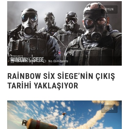
OYUN
25 Ekim 2015
|
No Comments
RAINBOW SIX SIEGE’NIN ÇIKIŞ
TARIHI YAKLAŞIYOR
OYUN