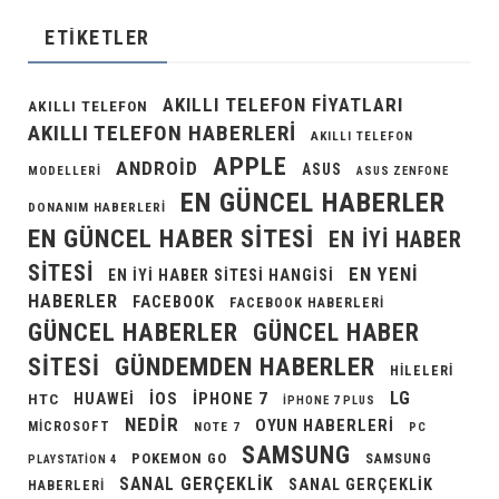
ETIKETLER
AKILLI TELEFON FIYATLARI
AKILLI TELEFON
AKILLI TELEFON HABERLERI
AKILLI TELEFON
APPLE
ANDROID
ASUS
MODELLERI
ASUS ZENFONE
EN GÜNCEL HABERLER
DONANIM HABERLERI
EN GÜNCEL HABER SITESI
EN IYI HABER
SITESI
EN YENI
EN IYI HABER SITESI HANGISI
HABERLER
FACEBOOK
FACEBOOK HABERLERI
GÜNCEL HABERLER
GÜNCEL HABER
GÜNDEMDEN HABERLER
SITESI
HILELERI
LG
IOS
IPHONE 7
HUAWEI
HTC
IPHONE 7 PLUS
NEDIR
OYUN HABERLERI
MICROSOFT
NOTE 7
PC
SAMSUNG
POKEMON GO
SAMSUNG
PLAYSTATION 4
SANAL GERÇEKLIK
SANAL GERÇEKLIK
HABERLERI